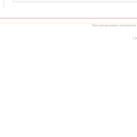
При цитировании материалов с
[
0