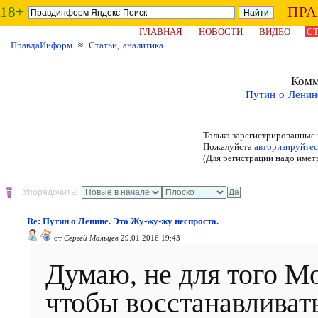
18+
ПР
ГЛАВНАЯ
НОВОСТИ
ВИДЕО
СТ
ПравдаИнформ
≈
Статьи, аналитика
Комм
Путин о Ленин
Только зарегистрированные 
Пожалуйста
авторизируйтес
(Для регистрации надо имет
Упорядочить:
Re: Путин о Ленине. Это Жу-жу-жу неспроста.
от
Сергей Мальцев
29.01.2016 19:43
Думаю, не для того М
чтобы восстанавливат