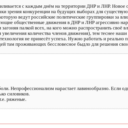
 усиливается с каждым днём на территории ДНР и ЛНР. Ново
очки зрения конкуренции на будущих выборах для существу
 которую ведут российские политические группировки за вл
ующие общественные движения в ДНР и ЛНР агрессивно нар
 загоняя палкой всех, на кого можно распространить своё в
 увеличения количества членов движения), тем теснее наши 
технология не принесёт успеха. Нужно работать и реально 
юдей там проживающих бессловесное быдло для решения свои
о боли. Непрофессионализм нарастает лавинообразно. Если од
ько силовиков.
т.е. ряженые.