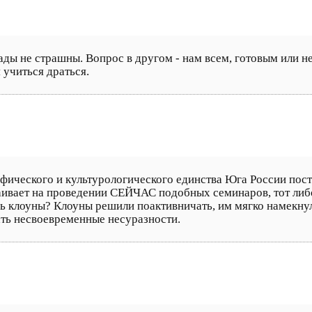
нады не страшны. Вопрос в другом - нам всем, готовым или н
 учиться драться.
афического и культурологического единства Юга России пост
таивает на проведении СЕЙЧАС подобных семинаров, тот ли
сь клоуны? Клоуны решили поактивничать, им мягко намекну
ать несвоевременные несуразности.