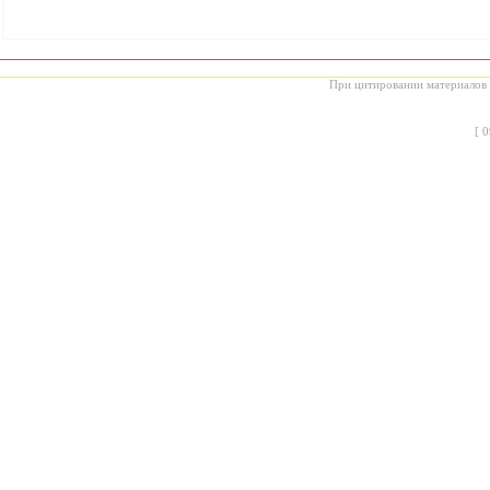
При цитировании материалов с
[
0