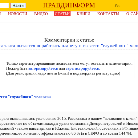
ПРАВДИНФОРМ
Рег
Я
НОВОСТИ
ВИДЕО
СТАТЬИ
КНИГИ
КОНТАКТЫ
О СА
Комментарии к статье
я элита пытается поработить планету и вывести "служебного" чел
Только зарегистрированные пользователи могут оставлять комментарии.
Пожалуйста
авторизируйтесь
или
зарегистрируйтесь.
(Для регистрации надо иметь E-mail и подтвердить регистрацию)
ести "служебного" человека
орала вывешивалась уже осенью 2015. Рассказики о нашем "вставании с колен" 
а достаточные по объемам выходы урана остались в Днепропетровской и Никола
 иллюзий - так же навсегда, как и Южмаш. Биотехнологий, освоенных в РФ, зн
ричем какого хочешь, с эффективностью 86 % (а в СКФО и со всеми 144 %).