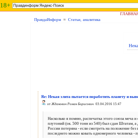
18+
ГЛАВНА
ПравдаИнформ
≈
Статьи, аналитика
Нека
Re: Некая элита пытается поработить планету и выв
от
Жданович Роман Борисович
03.04.2016 15:47
Насколько я помню, распечатка этого союза меча и 
плутоний (ок. 500 тонн из 540) был сдан Штатам, 
России потеряна - если смотреть на положение без
последнего можно ковать одномерного человека - п