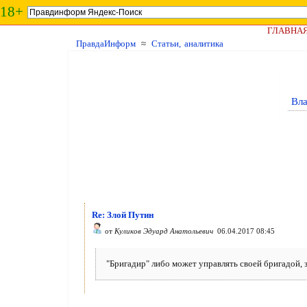
18+
ГЛАВНА
ПравдаИнформ
≈
Статьи, аналитика
Вла
Re: Злой Путин
от
Куликов Эдуард Анатольевич
06.04.2017 08:45
"Бригадир" либо может управлять своей бригадой, за