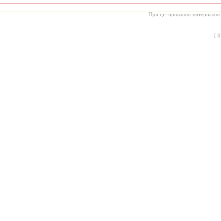
При цитировании материалов с
[
0