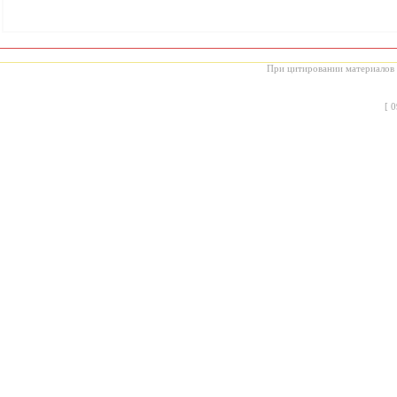
При цитировании материалов с
[
0