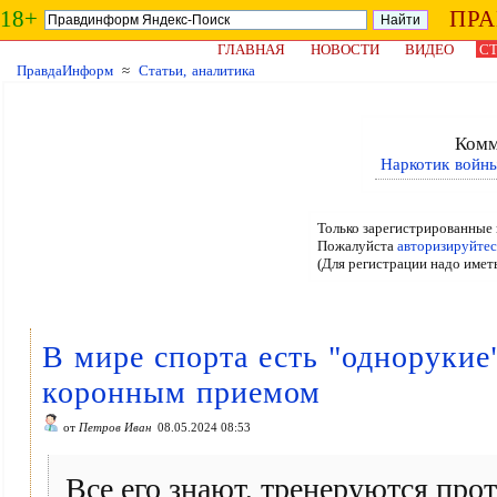
18+
ПР
ГЛАВНАЯ
НОВОСТИ
ВИДЕО
СТ
ПравдаИнформ
≈
Статьи, аналитика
Комм
Наркотик войны
Только зарегистрированные 
Пожалуйста
авторизируйтес
(Для регистрации надо имет
В мире спорта есть "однорукие
коронным приемом
от
Петров Иван
08.05.2024 08:53
Все его знают, тренеруются прот