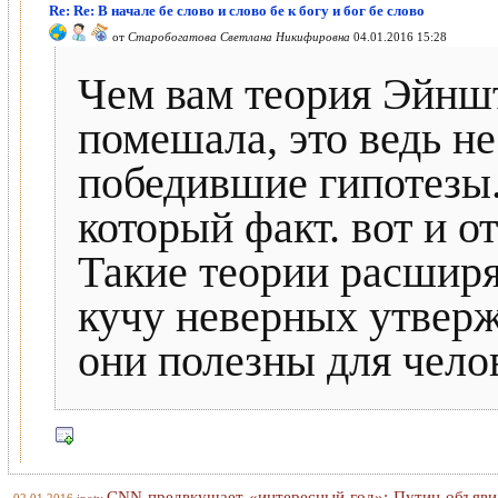
Re: Re: В начале бе слово и слово бе к богу и бог бе слово
от
Старобогатова Светлана Никифировна
04.01.2016 15:28
Чем вам теория Эйнш
помешала, это ведь не
победившие гипотезы.
который факт. вот и о
Такие теории расширя
кучу неверных утвер
они полезны для чело
CNN предвкушает «интересный год»: Путин объяв