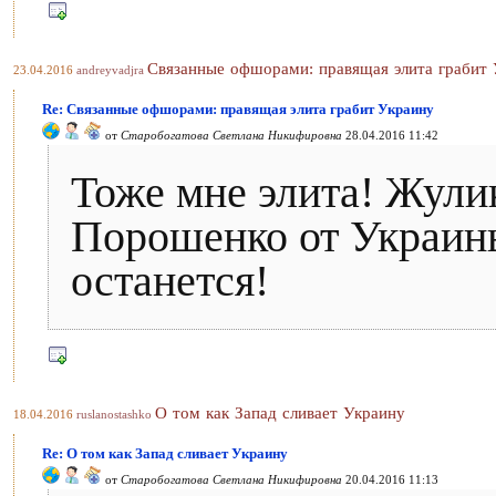
Связанные офшорами: правящая элита грабит
23.04.2016
andreyvadjra
Re: Связанные офшорами: правящая элита грабит Украину
от
Старобогатова Светлана Никифировна
28.04.2016 11:42
Тоже мне элита! Жулик
Порошенко от Украины
останется!
О том как Запад сливает Украину
18.04.2016
ruslanostashko
Re: О том как Запад сливает Украину
от
Старобогатова Светлана Никифировна
20.04.2016 11:13