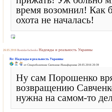
прижать! Уж больно мн
время возомнил! Как б
охота не началась!
Надежды и реальность Украины
26.05.2016
RostislavIschenko
Re: Надежды и реальность Украины
от
Старобогатова Светлана Никифировна
28.05.2016 20:39
Ну сам Порошенко вря
возвращению Савченко
нужна на самом-то де