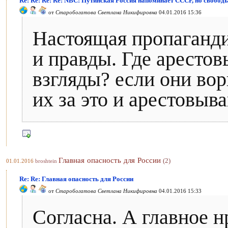
Re: Re: Re: Re: NBC: Путинская Россия напоминает СССР, но свобод
от
Старобогатова Светлана Никифировна
04.01.2016 15:36
Настоящая пропаганди
и правды. Где аресто
взгляды? если они вор
их за это и арестовыва
Главная опасность для России
(2)
01.01.2016
broshtein
Re: Re: Главная опасность для России
от
Старобогатова Светлана Никифировна
04.01.2016 15:33
Согласна. А главное н