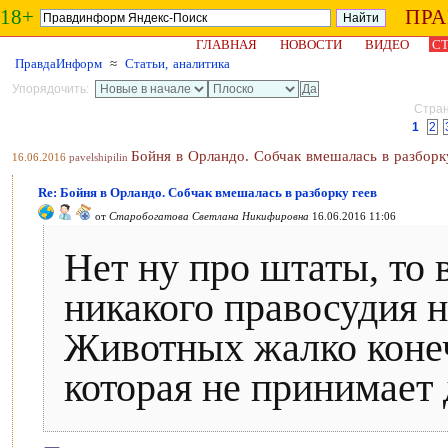
18+
ПР
ГЛАВНАЯ
НОВОСТИ
ВИДЕО
СТ
ПравдаИнформ
≈
Статьи, аналитика
Упорядочить:
Стран
1
2
Бойня в Орландо. Собчак вмешалась в разборк
16.06.2016
pavelshipilin
Re: Бойня в Орландо. Собчак вмешалась в разборку геев
от
Старобогатова Светлана Никифировна
16.06.2016 11:06
Нет ну про штаты, то 
никакого правосудия н
Животных жалко конеч
которая не принимает