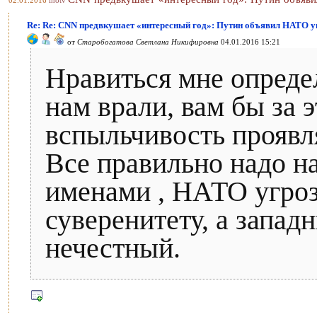
02.01.2016
inotv
Re: Re: CNN предвкушает «интересный год»: Путин объявил НАТО у
от
Старобогатова Светлана Никифировна
04.01.2016 15:21
Нравиться мне опреде
нам врали, вам бы за э
вспыльчивость проявл
Все правильно надо н
именами , НАТО угро
суверенитету, а запад
нечестный.