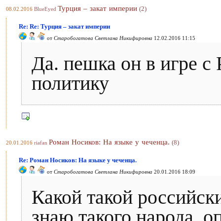
Турция – закат империи
(2)
08.02.2016
BlueEyed
Re: Re: Турция – закат империи
от
Старобогатова Светлана Никифировна
12.02.2016 11:15
Да. пешка он в игре с 
политику
Роман Носиков: На языке у чеченца.
(8)
20.01.2016
riafan
Re: Роман Носиков: На языке у чеченца.
от
Старобогатова Светлана Никифировна
20.01.2016 18:09
Какой такой российск
знаю такого народа, о