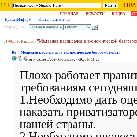
18+
ПР
ГЛАВНАЯ
НОВОСТИ
ВИДЕО
СТ
ПравдаИнформ
≈
Статьи, аналитика
Упорядочить:
"Медведев расписался в экономической безграм
24.09.2016
Katasonov
Re: "Медведев расписался в экономической безграмотности"
от
Кузнецов Вадим Сергеевич
27.09.2016 19:25
Плохо работает правит
требованиям сегодняш
1.Необходимо дать оц
наказать приватизатор
нашей страны.
2.Необходимо провес