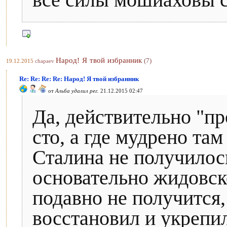
все силы мошиаховы с
Народ! Я твой избранник
(7)
19.12.2015
chapaev
Re: Re: Re: Re: Народ! Я твой избранник
от
Альба удалил рег.
21.12.2015 02:47
Да, действительно "пр
сто, а где мудрено там
Сталина не получилось
основательно жидовск
подавно не получится, 
восстановил и укрепил