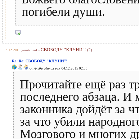
погибели души.
СВОБОДУ "КЛУНИ"!
(2)
03.12.2015
yourtchenko
Re: Re: СВОБОДУ "КЛУНИ"!
от
Альба удалил рег.
04.12.2015 02:33
Прочитайте ещё раз тр
последнего абзаца. И 
законника дойдёт за чт
за что убили народно
Мозгового и многих д