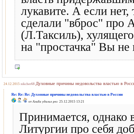
лукавите. А если нет,
сделали "вброс" про
(Л.Таксиль), хулящег
на "простачка" Вы не
Духовные причины недовольства властью в Росс
24.12.2015
nikcher68
Re: Re: Re: Духовные причины недовольства властью в России
от
Альба удалил рег.
25.12.2015 13:21
Принимается, однако в
Литургии про себя до