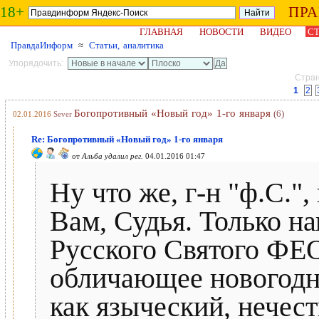
18+
ПР
ГЛАВНАЯ
НОВОСТИ
ВИДЕО
СТ
ПравдаИнформ
≈
Статьи, аналитика
Упорядочить:
Стран
1
2
Богопротивный «Новый год» 1-го января
(6)
02.01.2016
Sever
Re: Богопротивный «Новый год» 1-го января
от
Альба удалил рег.
04.01.2016 01:47
Ну что же, г-н "ф.С."
Вам, Судья. Только н
Русского Святого 
обличающее новогодни
как языческий, нечес