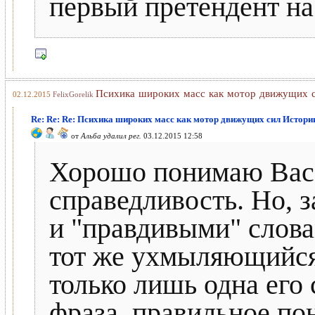
первый претендент н
Психика широких масс как мотор движущих 
02.12.2015
FelixGorelik
Re: Re: Re: Психика широких масс как мотор движущих сил Истори
от
Альба удалил рег.
03.12.2015 12:58
Хорошо понимаю Вас 
справедливость. Но, 
и "правдивыми" слова
тот же ухмыляющийся
только лишь одна его
фраза, правильное по