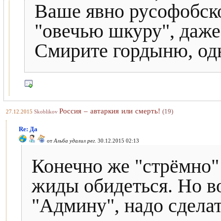
Ваше явно русофобско
"овечью шкуру", даже
Смирите гордыню, од
Россия – автаркия или смерть!
(19)
27.12.2015
Skoblikov
Re: Да
от
Альба удалил рег.
30.12.2015 02:13
Конечно же "стрёмно" 
жиды обидеться. Но в
"Админу", надо сделат