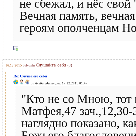
не сбежал, и нёс свой 
Вечная память, вечная
героям ополченцам Но
Слушайте себя
(8)
16.12.2015
Selyanin
Re: Слушайте себя
от
Альба удалил рег.
17.12.2015 01:47
"Кто не со Мною, тот
Матфея,47 зач.,12,30-3
наглядно показано, ка
Божьего благословени