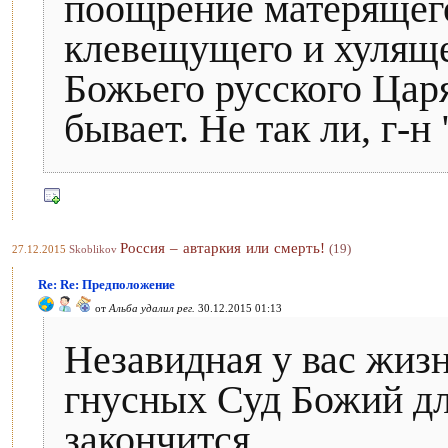
поощрение матерящего
клевещущего и хуляще
Божьего русского Царя
бывает. Не так ли, г-н
Россия – автаркия или смерть!
(19)
27.12.2015
Skoblikov
Re: Re: Предположение
от
Альба удалил рег.
30.12.2015 01:13
Незавидная у вас жизн
гнусных Суд Божий дл
закончится.