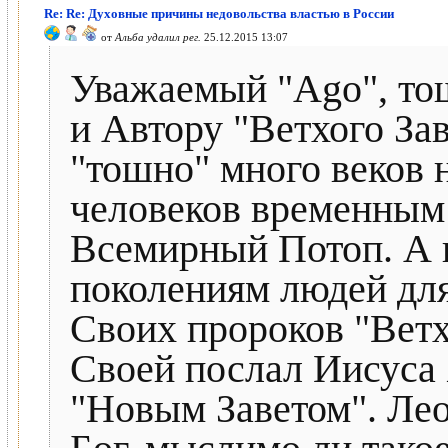
Re: Re: Духовные причины недовольства властью в России
от
Альба удалил рег.
25.12.2015 13:07
Уважаемый "Ago", тош
и Автору "Ветхого Зав
"тошно" много веков 
человеков временным 
Всемирный Потоп. А 
поколениям людей для
Своих пророков "Ветх
Своей послал Иисуса 
"Новым Заветом". Лео