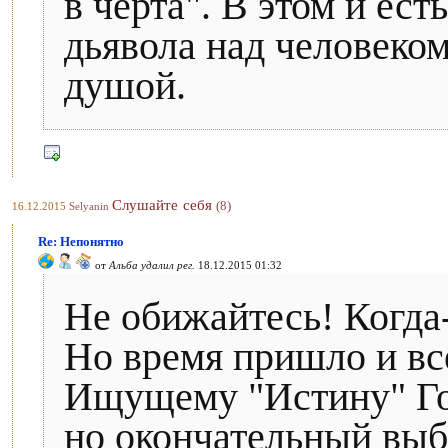
в чёрта". В этом и ес
дьявола над человеком
душой.
Слушайте себя
(8)
16.12.2015
Selyanin
Re: Непонятно
от
Альба удалил рег.
18.12.2015 01:32
Не обижайтесь! Когда
Но время пришло и всё
Ищущему "Истину" Гос
но окончательный выбо