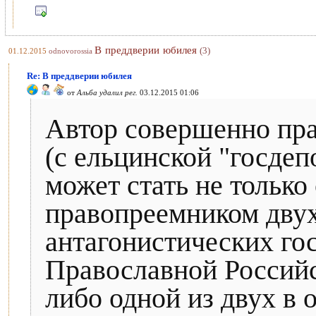
В преддверии юбилея
(3)
01.12.2015
odnovorossia
Re: В преддверии юбилея
от
Альба удалил рег.
03.12.2015 01:06
Автор совершенно пра
(с ельцинской "госдеп
может стать не тольк
правопреемником дву
антагонистических го
Православной Российс
либо одной из двух в 