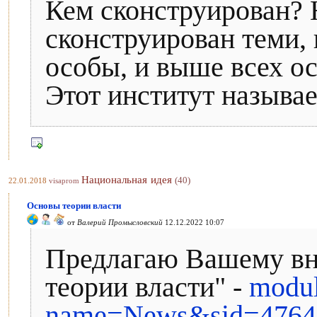
Кем сконструирован? 
сконструирован теми,
особы, и выше всех о
Этот институт называ
Национальная идея
(40)
22.01.2018
visaprom
Основы теории власти
от
Валерий Промысловский
12.12.2022 10:07
Предлагаю Вашему в
теории власти" -
modul
name=News&sid=4764