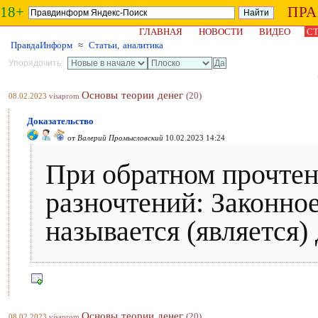
18+
ПР
ГЛАВНАЯ
НОВОСТИ
ВИДЕО
СТ
ПравдаИнформ
≈
Статьи, аналитика
Упорядочить:
Основы теории денег
(20)
08.02.2023
visaprom
Доказательство
от
Валерий Промысловский
10.02.2023 14:24
При обратном прочтен
разночтений: Законно
называется (является)
Основы теории денег
(20)
08.02.2023
visaprom