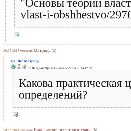
"Основы теории власти"
vlast-i-obshhestvo/2976
Матрица
(2)
20.05.2015
visaprom
Re: Re: Матрица
от
Валерий Промысловский
20.05.2015 13:21
Какова практическая 
определений?
Направление ответного удара
(8)
09.08.2014
visaprom