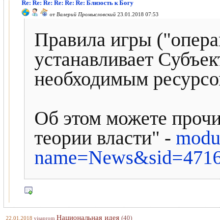
Re: Re: Re: Re: Re: Re: Близость к Богу
от
Валерий Промысловский
23.01.2018 07:53
Правила игры ("опер
устанавливает Субъек
необходимым ресурсо
Об этом можете прочи
теории власти" -
modu
name=News&sid=471
Национальная идея
(40)
22.01.2018
visaprom