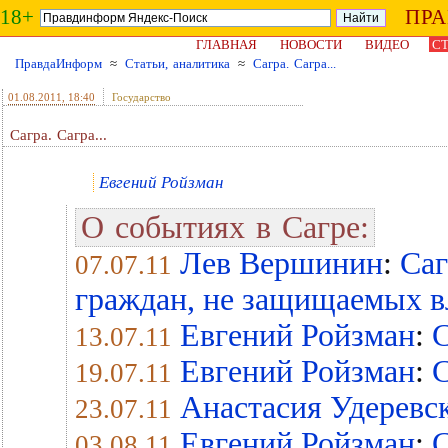
18+
ПР
ГЛАВНАЯ
НОВОСТИ
ВИДЕО
СТ
ПравдаИнформ
≈
Статьи, аналитика
≈
Сагра. Сагра...
01.08.2011
, 18:40
Государство
Сагра. Сагра...
Евгений Ройзман
О событиях в Сагре:
Лев Вершинин
:
Саг
07.07.11
граждан, не защищаемых 
Евгений Ройзман
:
С
13.07.11
Евгений Ройзман
:
С
19.07.11
Анастасия Удеревс
23.07.11
Евгений Ройзман
:
С
03.08.11