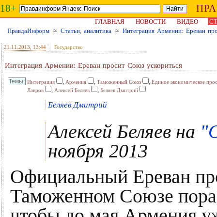
18+
ПР
ГЛАВНАЯ
НОВОСТИ
ВИДЕО
СТ
ПравдаИнформ
≈
Статьи, аналитика
≈
Интеграция Армении: Ереван пр
21.11.2013
, 13:44
Государство
Интеграция Армении: Ереван просит Союз ускориться
,
,
,
Интеграция
Армения
Таможенный Союз
Единое экономическое про
,
,
Лавров
Алексей Беляев
Беляев Дмитрий
Беляев Дмитрий
Алексей Беляев на
"
ноября 2013
Официальный Ереван про
Таможенном Союзе пораб
чтобы до мая Армения у