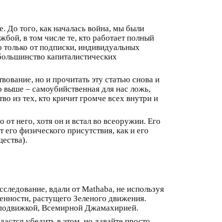
. До того, как началась война, мы были
бой, в том числе те, кто работает полный
о только от подписки, индивидуальных
 большинство капиталистических
вование, но и прочитать эту статью снова и
но выше – самоубийственная для нас ложь,
во из тех, кто кричит громче всех внутри и
от него, хотя он и встал во всеоружии. Его
 его физического присутствия, как и его
ества).
сследование, вдали от Mathaba, не используя
бенности, растущего Зеленого движения.
й подвижкой, Всемирной Джамахирией.
астся убедить в этом, но давайте просто