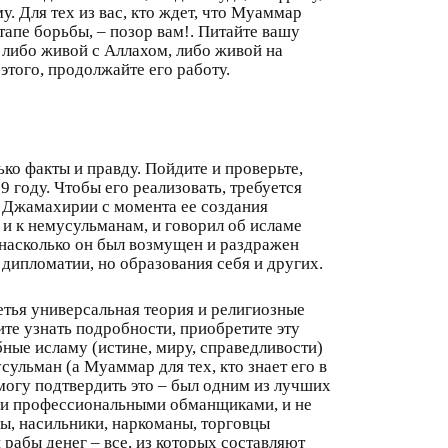
у. Для тех из вас, кто ждет, что Муаммар
тапе борьбы, – позор вам!. Питайте вашу
а либо живой с Аллахом, либо живой на
этого, продолжайте его работу.
ько факты и правду. Пойдите и проверьте,
9 году. Чтобы его реализовать, требуется
 Джамахирии с момента ее создания
и к немусульманам, и говорил об исламе
, насколько он был возмущен и раздражен
 дипломатии, но образования себя и других.
тья универсальная теория и религиозные
те узнать подробности, приобретите эту
бные исламу (истине, миру, справедливости)
сульман (а Муаммар для тех, кто знает его в
 могу подтвердить это – был одним из лучших
были профессиональными обманщиками, и не
цы, насильники, наркоманы, торговцы
рабы денег – все, из которых составляют