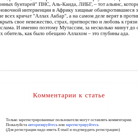
ных бунтарей" ПНС, Аль-Каида, ЛИБГ, – тот альянс, который
новочной интервенции в Африку хищные обанкротившиеся за
е всех кричат "Аллах Акбар", а на самом деле верят в про
крыть свое невежество, страх, притворство и любовь к грязи 
 ислама. И именно поэтому Мутассим, за несколько минут до 
их обитель, как было обещано Аллахом – это глубины ада.
Комментарии к статье
Только зарегистрированные пользователи могут оставлять комментарии.
Пожалуйста
авторизируйтесь
или
зарегистрируйтесь.
(Для регистрации надо иметь E-mail и подтвердить регистрацию)