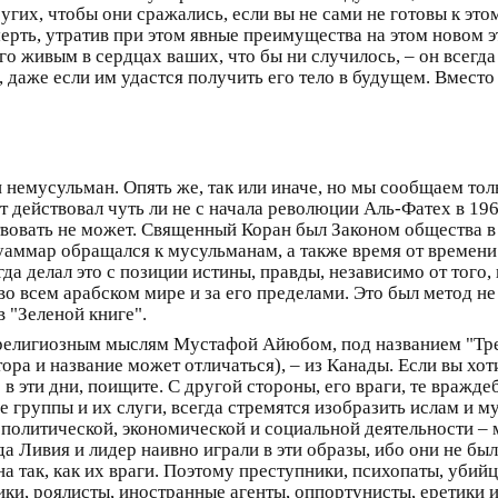
ругих, чтобы они сражались, если вы не сами не готовы к этом
рть, утратив при этом явные преимущества на этом новом э
го живым в сердцах ваших, что бы ни случилось, – он всегд
даже если им удастся получить его тело в будущем. Вместо 
и немусульман. Опять же, так или иначе, но мы сообщаем тол
т действовал чуть ли не с начала революции Аль-Фатех в 196
овать не может. Священный Коран был Законом общества в
уаммар обращался к мусульманам, а также время от времени 
гда делал это с позиции истины, правды, независимо от того
 всем арабском мире и за его пределами. Это был метод не
 "Зеленой книге".
 религиозным мыслям Мустафой Айюбом, под названием "Тре
а и название может отличаться), – из Канады. Если вы хоти
 в эти дни, поищите. С другой стороны, его враги, те вражде
 группы и их слуги, всегда стремятся изобразить ислам и му
о политической, экономической и социальной деятельности –
гда Ливия и лидер наивно играли в эти образы, ибо они не 
а так, как их враги. Поэтому преступники, психопаты, убий
, роялисты, иностранные агенты, оппортунисты, еретики и 