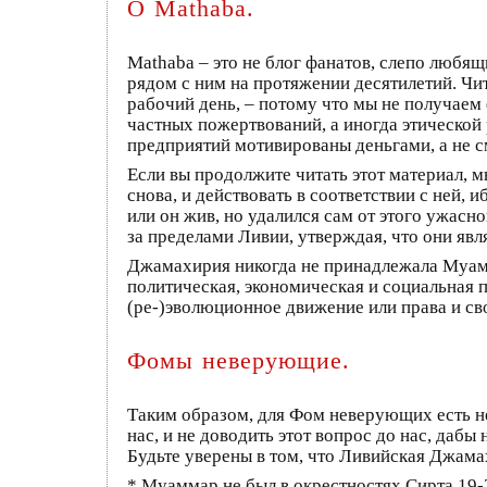
О Mathaba.
Mathaba – это не блог фанатов, слепо любящ
рядом с ним на протяжении десятилетий. Чит
рабочий день, – потому что мы не получаем
частных пожертвований, а иногда этической
предприятий мотивированы деньгами, а не 
Если вы продолжите читать этот материал, м
снова, и действовать в соответствии с ней, 
или он жив, но удалился сам от этого ужасно
за пределами Ливии, утверждая, что они явля
Джамахирия никогда не принадлежала Муаммар
политическая, экономическая и социальная п
(ре-)эволюционное движение или права и с
Фомы неверующие.
Таким образом, для Фом неверующих есть нес
нас, и не доводить этот вопрос до нас, даб
Будьте уверены в том, что Ливийская Джам
* Муаммар не был в окрестностях Сирта 19-2