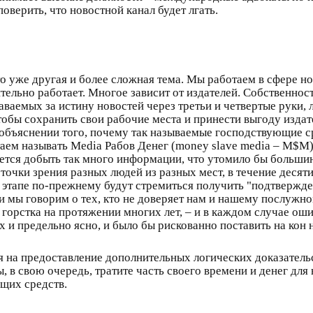
поверить, что новостной канал будет лгать.
это уже другая и более сложная тема. Мы работаем в сфере но
ительно работает. Многое зависит от издателей. Собственност
ваемых за истину новостей через третьи и четвертые руки, 
чтобы сохранить свои рабочие места и принести выгоду издате
 объяснении того, почему так называемые господствующие 
ем называть Media Рабов Денег (money slave media – M$M)
ается добыть так много информации, что утомило бы больши
 точки зрения разных людей из разных мест, в течение десяти
 этапе по-прежнему будут стремиться получить "подтвержде
сли мы говорим о тех, кто не доверяет нам и нашему послуж
горстка на протяжении многих лет, – и в каждом случае ошиб
и предельно ясно, и было бы рискованно поставить на кон н
я на предоставление дополнительных логических доказательс
 вы, в свою очередь, тратите часть своего времени и денег дл
щих средств.