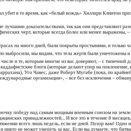
л убит в то время, как «белый вождь» Хиллари Клинтон пр
не лучшими доказательствами, так как они представляют раз
ических черт, которые всегда более или менее выражены, –
трасах на много дней, были покрыты простынями, и только ч
тело выбросили, мы видим, что тела жертв были уничтожены и
числе и те, которым многие из вас доверяют, – с типичной дл
каддафистские блоги (которые делают упор на поклонение, ку
ррахана), Уго Чавес, даже Роберт Мугабе (пока, по крайней 
ждународные организации», – все без исключения – обманули
иночку победу над самым мощным военным союзом на земле, 
ицинских принадлежностей... И все это в течение 8 месяцев, т
тяжении всего лишь недель, если не дней. Позор вам! Одно
 и никто не может умереть за вас. Если вы думаете, что битва