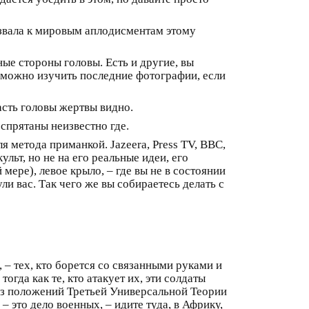
извала к мировым аплодисментам этому
ные стороны головы. Есть и другие, вы
 можно изучить последние фотографии, если
асть головы жертвы видно.
 спрятаны неизвестно где.
я метода приманкой. Jazeera, Press TV, BBC,
льт, но не на его реальные идеи, его
мере), левое крыло, – где вы не в состоянии
 вас. Так чего же вы собираетесь делать с
– тех, кто борется со связанными руками и
огда как те, кто атакует их, эти солдаты
 из положений Третьей Универсальной Теории
 – это дело военных, – идите туда, в Африку,