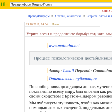
18+
ГЛАВНА
ПравдаИнформ
≈
Статьи, аналитика
≈
Утрите слезы и 
29.10.2011
, 14:54
Ливия
Утрите слезы и продолжайте борьбу: тот, кого ва
www.mathaba.net
Процесс психологической дестабилизац
Автор:
Ismail
Перевод: Comandan
Оригинальная публикация
По сообщениям, доходящим до нас, мученик
показаны по всему миру, был опознан как 
своим сходством с Братом-Лидером револю
Мы публикуем эту новость, чтобы как можно
помощью ложных сведений, поддельных докум