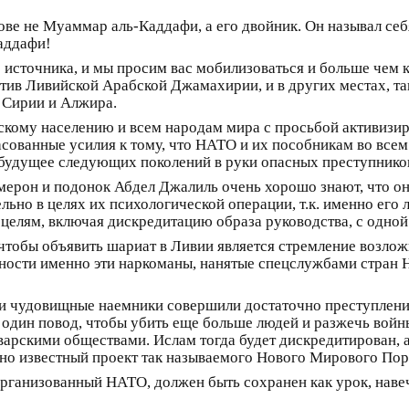
ове не Муаммар аль-Каддафи, а его двойник. Он называл себ
аддафи!
сточника, и мы просим вас мобилизоваться и больше чем к
ив Ливийской Арабской Джамахирии, и в других местах, таки
 Сирии и Алжира.
ому населению и всем народам мира с просьбой активизиров
сованные усилия к тому, что НАТО и их пособникам во всем 
и будущее следующих поколений в руки опасных преступнико
мерон и подонок Абдел Джалиль очень хорошо знают, что о
льно в целях их психологической операции, т.к. именно ег
целям, включая дискредитацию образа руководства, с одной 
 чтобы объявить шариат в Ливии является стремление возло
льности именно эти наркоманы, нанятые спецслужбами стран
эти чудовищные наемники совершили достаточно преступлен
дин повод, чтобы убить еще больше людей и разжечь войны
арскими обществами. Ислам тогда будет дискредитирован, а
ьно известный проект так называемого Нового Мирового Пор
организованный НАТО, должен быть сохранен как урок, наве