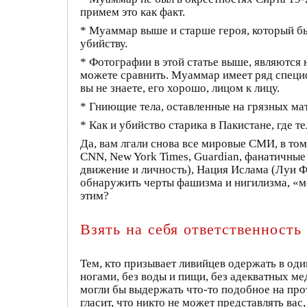
примем это как факт.
* Муаммар выше и старше героя, который бы
убийству.
* Фотографии в этой статье выше, являются 
можете сравнить. Муаммар имеет ряд специф
вы не знаете, его хорошо, лицом к лицу.
* Гниющие тела, оставленные на грязных ма
* Как и убийство старика в Пакистане, где 
Да, вам лгали снова все мировые СМИ, в том 
CNN, New York Times, Guardian, фанатичные 
движение и личность), Нация Ислама (Луи Фа
обнаружить черты фашизма и нигилизма, «ме
этим?
Взять на себя ответственность
Тем, кто призывает ливийцев одержать в од
ногами, без воды и пищи, без адекватных мед
могли бы выдержать что-то подобное на про
гласит, что никто не может представлять вас,