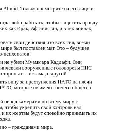
я Ahmid. Только посмотрите на его лицо и
огда-либо работать, чтобы защитить правду
х как Ирак, Афганистан, и в тех войнах,
ать свои действия изо всех сил, всеми
мире был поставлен мат. Это – будущее
в-психопатов!
ни не убили Муаммара Каддафи. Они
о линчевали вооруженные головорезы ПНС
стороны и – ислама, с другой.
жить вину за преступления НАТО на плечи
 НАТО, которые не имеют ничего общего с
ий перед камерами по всему миру с
, чтобы укрепить свой контроль над
 и их жертвы будут спокойно принимать их
ядка.
чно – гражданами мира.