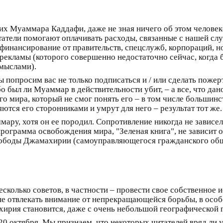
их Муаммара Каддафи, даже не зная ничего об этом человеке
атели помогают оплачивать расходы, связанные с нашей служ
 финансирование от правительств, спецслужб, корпораций, н
 рекламы (которого совершенно недостаточно сейчас, когда
смыслами).
ы попросим вас не только подписаться и / или сделать пожерт
ибо был ли Муаммар в действительности убит, – а все, что да
го мира, который не смог понять его – в том числе большинст
ются его сторонниками и умрут для него – результат тот же.
у, хотя он ее породил. Сопротивление никогда не зависело 
рограмма освобождения мира, "Зеленая книга", не зависит от
вободы Джамахирии (самоуправляющегося гражданского общ
колько советов, в частности – провести свое собственное и
ы не отвлекать внимание от непрекращающейся борьбы, в осо
ахирия становится, даже с очень небольшой географическо
0 октября. Мы признаем, что некоторых читателей вряд ли уд