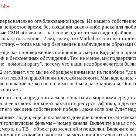
БЫ»
ервоначально опубликованной здесь. Из нашего собственно
в непростое время, без создания какого-либо риска для люб
овые СМИ объявили – на основе одних только видео-файлов 
сь за последние 12 лет, знает, что Mathaba стоит на сторон
истину, – тогда как мир был введен в заблуждение образами
еще раз опровержение сообщения о смерти Каддафи и призв
ий и бесконечных обсуждений. Тем не менее, мы подверглис
и не "помогли врагу", потому что наши недоброжелатели был
12 лет, знает, что мы не обращаем внимания на подобное "дов
 от левой и правой политической идеологи. Мы надеялись, ч
 послание четко и ясно, и мы не были разочарованы. Они сог
 считает.
то он жив, и предпочитаем не общаться с мировыми средст
али ее в своих попытках захватить ресурсы Африки, и други
 его как день собственной победы, даже если она будет нед
ванных людей, еще испытывают доверие к новостным телекан
ют голливудские фильмы – номер канала. Включите канал с го
о смерть на ТВ – объект развлечений и подделки. Включите к
 занимает высокие должности – международные адвокаты по 