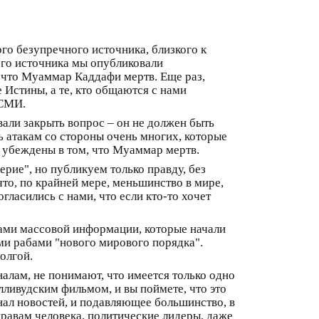
го безупречного источника, близкого к
ого источника мы опубликовали
– что Муаммар Каддафи мертв. Еще раз,
е Истины, а те, кто общаются с нами
 СМИ.
али закрыть вопрос – он не должен быть
ь атакам со стороны очень многих, которые
и убеждены в том, что Муаммар мертв.
ерие", но публикуем только правду, без
то, по крайней мере, меньшинство в мире,
ласились с нами, что если кто-то хочет
вами массовой информации, которые начали
ми рабами "нового мирового порядка".
олгой.
алам, не понимают, что имеется только одно
лливудским фильмом, и вы поймете, что это
анал новостей, и подавляющее большинство, в
правам человека, политические лидеры, даже