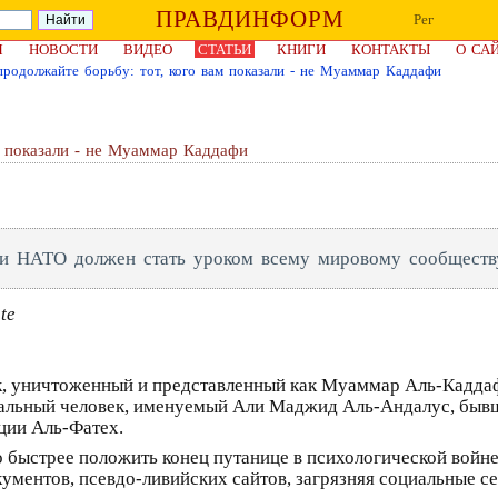
ПРАВДИНФОРМ
Рег
Я
НОВОСТИ
ВИДЕО
СТАТЬИ
КНИГИ
КОНТАКТЫ
О СА
продолжайте борьбу: тот, кого вам показали - не Муаммар Каддафи
м показали - не Муаммар Каддафи
ии НАТО должен стать уроком всему мировому сообществ
te
, уничтоженный и представленный как Муаммар Аль-Каддафи
реальный человек, именуемый Али Маджид Аль-Андалус, быв
ции Аль-Фатех.
 быстрее положить конец путанице в психологической войне
ентов, псевдо-ливийских сайтов, загрязняя социальные сет