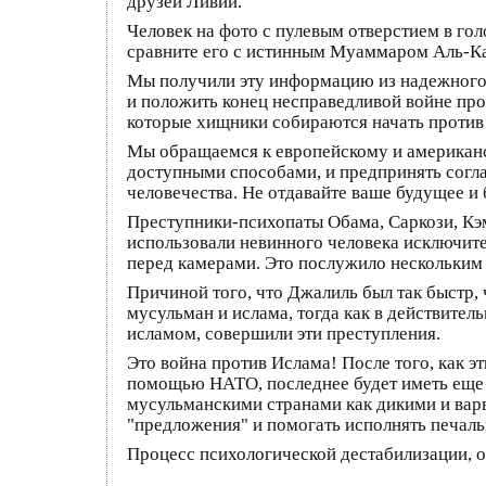
друзей Ливии.
Человек на фото с пулевым отверстием в гол
сравните его с истинным Муаммаром Аль-К
Мы получили эту информацию из надежного и
и положить конец несправедливой войне прот
которые хищники собираются начать против
Мы обращаемся к европейскому и американск
доступными способами, и предпринять согла
человечества. Не отдавайте ваше будущее 
Преступники-психопаты Обама, Саркози, Кэ
использовали невинного человека исключите
перед камерами. Это послужило нескольким 
Причиной того, что Джалиль был так быстр,
мусульман и ислама, тогда как в действите
исламом, совершили эти преступления.
Это война против Ислама! После того, как 
помощью НАТО, последнее будет иметь еще о
мусульманскими странами как дикими и варв
"предложения" и помогать исполнять печал
Процесс психологической дестабилизации, 