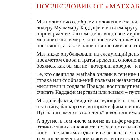
ПОСЛЕСЛОВИЕ ОТ «МАТХА
Мы полностью одобряем положение статьи, п
лидеру Муаммару Каддафи и в своем кругу, 
опровержение в тот же день, когда все мир
меньшинство в мире, которое чему-то научило
постоянно, а также наши подписчики знают 
Мы также опубликовали на следующий день 
предметом спора и траты времени, отклонен
боялись, как бы мы не "потеряли доверие" 
Те, кто следил за Mathaba онлайн в течение 
страха или соображений пользы и независимо
мыслители и солдаты Правды, воспримут наше
считать Каддафи мертвым или живым – пусть
Мы дали факты, свидетельствующие о том, ч
эту войну, банкирами, которыми финансиров
Пусть они имеют "свой день" и воспринимают
А другие, в том числе многие из информиро
отличие таких каналов от тех, что показыва
кино, – если вы молоды и еще не знаете, чт
том числе невероятное количество тех, кто