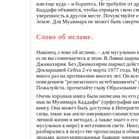
или еще куда – и боритесь. Не требуйте от д
Каддафи объявится, чтобы отрицать свою сме
уверенность в другом месте. Почувствуйте е
Земле. Для Муаммара не может быть смерти, 
Слово об исламе.
Наконец, слово об исламе, – для мусульман 
если вы сомневаетесь в этом. В Ливии шариа
Джамахирия. Без Джамахирии шариат действ
Декларацией Себха 2-го марта 1977 года. М
много раз на протяжении многих лет. Он все
поведением "религиозного истеблишмента" во
Пожалуйста, прочитайте главу Образование в
Очень хорошая книга была написана по его
мысли Муаммара Каддафи" (орфография автор
книгу. Она может быть доступна в Интернете
силы, такие как англо-американо-сионистские
личной жизни и методах, а также знает о ег
мусульман в мире) в негативном свете. Ино
разбирались в искусстве пропаганды и обман
людьми, коррумпированные бывшие чиновники