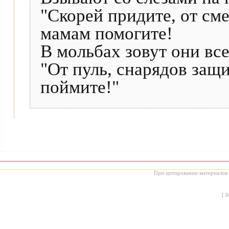
"Скорей придите, от см
мамам помогите!
В мольбах зовут они вс
"От пуль, снарядов защи
поймите!"
При цитировании материалов с
[
0