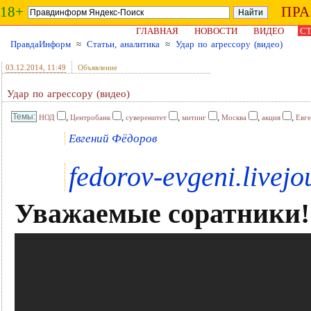
18+
ПР
ГЛАВНАЯ
НОВОСТИ
ВИДЕО
СТ
ПравдаИнформ
≈
Статьи, аналитика
≈
Удар по агрессору (видео)
03.12.2014
, 11:49
Объявление
Удар по агрессору (видео)
,
,
,
,
,
,
НОД
Центробанк
суверенитет
митинг
Москва
акция
Евг
Евгений Фёдоров
fedorov-evgeni.livej
Уважаемые соратники!