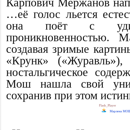
Карпович Мержанов напи
…её голос льется есте
она поёт с удив
проникновенностью. 
создавая зримые карти
«Крунк» («Журавль»),
ностальгическое содер
Мош нашла свой уник
сохранив при этом исти
Flash_Player
Марлена МОШ