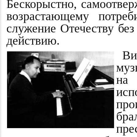
Бескорыстно, самоотвер
возрастающему потреб
cлужение Отечеству без
действию.
Ви
муз
на
ис
про
бр
пре