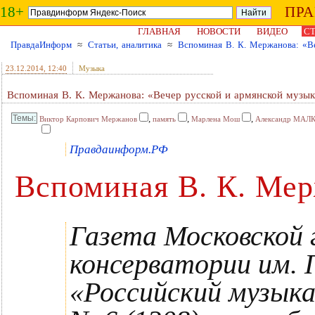
18+
ПР
ГЛАВНАЯ
НОВОСТИ
ВИДЕО
СТ
ПравдаИнформ
≈
Статьи, аналитика
≈
Вспоминая В. К. Мержанова: «В
23.12.2014
, 12:40
Музыка
Вспоминая В. К. Мержанова: «Вечер русской и армянской музы
,
,
,
Виктор Карпович Мержанов
память
Марлена Мош
Александр МАЛ
Правдаинформ.РФ
Вспоминая В. К. Ме
Газета Московской 
консерватории им. 
«Российский музык