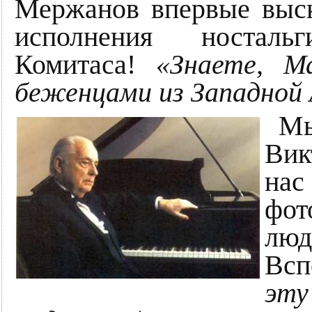
Мержанов впервые выск
исполнения носталь
Комитаса!
«Знаете, М
беженцами из Западной
Мы
Вик
на
фо
люд
Всп
эту