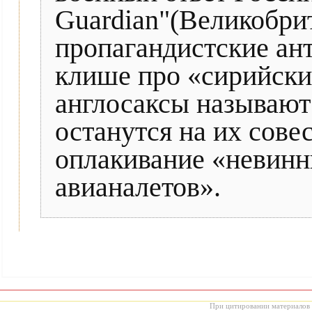
Guardian"(Великобрит
пропагандистские ан
клише про «сирийски
англосаксы называю
останутся на их сове
оплакивание «невинн
авианалетов».
При цитировании материалов с