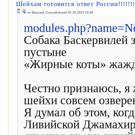
Шейхам готовится ответ России!!!!!!!!!
от
Николай Сологубовский
05.10.2015 19:49
modules.php?name=N
Собака Баскервилей 
пустыне
«Жирные коты» жажд
Честно признаюсь, я 
шейхи совсем озверею
Я думал об этом, ког
Ливийской Джамахир