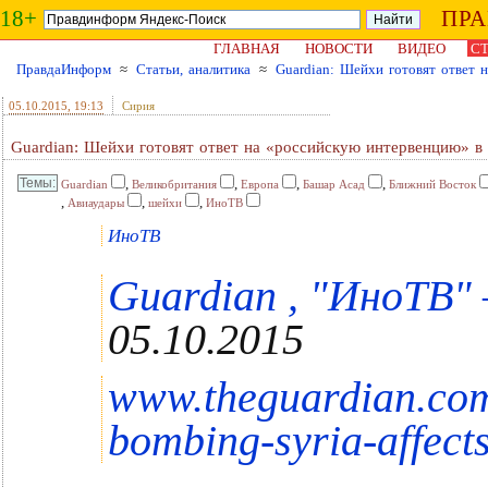
18+
ПР
ГЛАВНАЯ
НОВОСТИ
ВИДЕО
СТ
ПравдаИнформ
≈
Статьи, аналитика
≈
Guardian: Шейхи готовят ответ
05.10.2015
, 19:13
Сирия
Guardian: Шейхи готовят ответ на «российскую интервенцию» в
,
,
,
,
Guardian
Великобритания
Европа
Башар Асад
Ближний Восток
,
,
,
Авиаудары
шейхи
ИноТВ
ИноТВ
Guardian , "ИноТВ" –
05.10.2015
www.theguardian.com
bombing-syria-affect