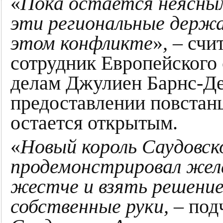
«
Пока остается неясным
эти региональные держа
этом конфликте
»
,
– счи
сотрудник Европейского
делам Джулиен Барнс-Дей
предоставлении повстан
остается открытым.
«
Новый король Саудовск
продемонстрировал жел
жестче и взять решение
собственные руки,
– подч