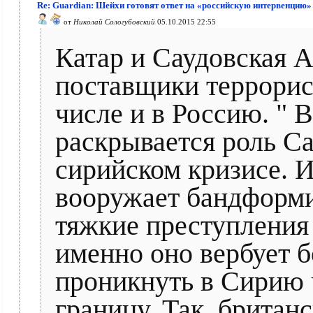
Re: Guardian: Шейхи готовят ответ на «российскую интервенцию»
от
Николай Сологубовский
05.10.2015 22:55
Катар и Саудовская А
поставщики террорист
числе и в Россию. " 
раскрывается роль С
сирийском кризисе. 
вооружает бандформ
тяжкие преступления 
именно оно вербует б
проникнуть в Сирию 
границу. Так, брита