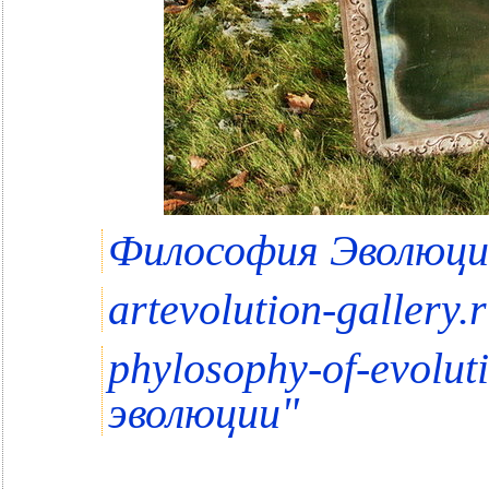
Философия Эволюции 
artevolution-gallery.
phylosophy-of-evolut
"
эволюции