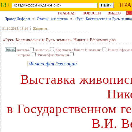
18+
ПР
ГЛАВНАЯ
НОВОСТИ
ВИДЕО
СТ
ПравдаИнформ
≈
Статьи, аналитика
≈
«Русь Космическая и Русь земн
21.10.2015
, 13:14
Живопись
«Русь Космическая и Русь земная» Никиты Ефремовцева
,
,
,
выставка
живопись
Ефремовцев Никита Николаевич
Никита Ефремов
,
центризм"
Философия Эволюции
Философия Эволюции
Выставка живопис
Ник
в Государственном г
В.И. В