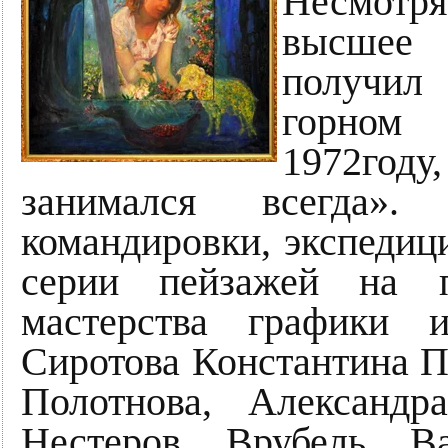
Несмотр
высшее
получил
горном
1972год
занимался всегда»
командировки, экспедиц
серии пейзажей на п
мастерства графики 
Сиротова Константина П
Полотнова, Александ
Нестеров, Врубель, В