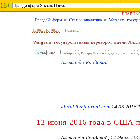
18+
ГЛАВНА
ПравдаИнформ
≈
Статьи, аналитика
≈
Wargasm: госуда
15.06.2016
, 08:25
Политика
Wargasm: государственный переворот имени Хилл
,
,
,
,
США
выборы
Ричард Никсон
суперделегаты
Александр Бродский
abrod.livejournal.com
14.06.2016 
12 июня 2016 года в США п
Александр Бродский, 14 Июня 20