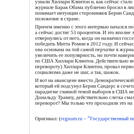
узнали Хиллари Клинтон и, как сейчас стало
журнале Барак Обама публично бросил в лиц
понимает интуиции сторонников Берни Санде
положение в стране.
Причем именно с этого интервью начался по
а сейчас достиг 53 процентов. И это вполн
отвернулись от него, когда он назначил гос
победить Митта Ромни в 2012 году. И сейча
она основана на той самой перчатке в журн
увеличить ее популярность, но почти наверн
по США Хиллари Клинтон. Действительно вне
перевороту) Хиллари Клинтон, провал перво
социализма даже не шаг, а так, шажок.
И вот на авансцене вместо Демократическо
который ей подсунул Берни Сандерс в сочета
парадигме главной темой выборов в США не
Дональду Трампу, действительно слегка сма
переворот? Мы только что проходили это н
"
Оригинал: (
regnum.ru –
Государственный п