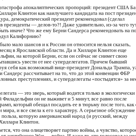
катастрофа апокалиптических пропорций: президент США Ба
иллари Клинтон как наилучшего кандидата на пост президе
ура, демократический президент рекомендовал (сделал
в президенты — делов-то?! Даже удивительно, из-за чего ту
быть иначе? Что же ему Берни Сандерса рекомендовать на п
продул Калифорнию?
было мало шансов и к России он относится нельзя сказать,
месяц в Ярославской области. Да и Хиллари Клинтон еще
льфии, на которой Берни, если он сейчас не снимет свою
пытавшись увести от нее суперделегатов. Причем бывший
руя себя как возможный вице-президент Дональда Трампа, 
ни Сандерс рассчитывает на то, что до этой конвенции ФБР
ловных преступлениях, и суперделегаты «постыдятся» за не
елегата — это зверь, который водится только в экологически
 Филадельфии он не выживет и 5 минут, все равно после
амп, который обещал посадить ее в тюрьму после того, как
 мира, и все свела к его характеру. А серьезное обсуждение
польза, которую американский народ (и русский, между
 Хиллари Клинтон.
ется, что она олицетворяет партию войны, а чувство, которо
от английского War — война. И даже те, кто голосовал за не