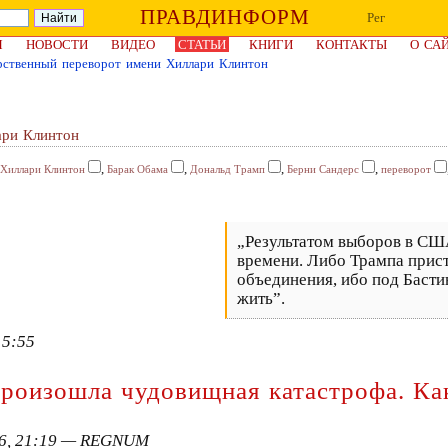
ПРАВДИНФОРМ
Рег
Я
НОВОСТИ
ВИДЕО
СТАТЬИ
КНИГИ
КОНТАКТЫ
О СА
рственный переворот имени Хиллари Клинтон
ари Клинтон
,
,
,
,
Хиллари Клинтон
Барак Обама
Дональд Трамп
Берни Сандерс
переворот
„Результатом выборов в США
времени. Либо Трампа прист
объединения, ибо под Басти
жить”.
15:55
роизошла чудовищная катастрофа. Как 
16, 21:19 — REGNUM