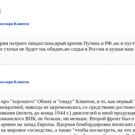
Хиллари Клинтон
прям патриот пиндостана,ярый критик Путина и РФ..но и пуст
е статьи не будет так обидно,но сидья в России и кушая наш 
Хиллари Клинтон
д про "хорошего" Обаму и "гниду" Клинтон, и то, как первый
мократией, никогда не церемонилась со средствами достиже
вками (вплоть до конца 1944 г.) двигателей и иной продук
иканского ВПК, не больше, ни меньше. Второй фронт был от
 армию на запад Европы. Ядерная бомбардировка японских г
на мировое господство, а также "чтобы посмотреть, на что п