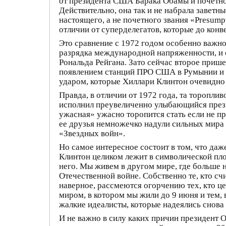
от президента США Барака Обамы и почетное
Действительно, она так и не набрала заветн
настоящего, а не почетного звания «Presumpt
отличии от суперделегатов, которые до кон
Это сравнение с 1972 годом особенно важно
разрядка международной напряженности, и 
Рональда Рейгана. Зато сейчас второе при
появлением станций ПРО США в Румынии и 
ударом, которые Хиллари Клинтон очевидно 
Правда, в отличии от 1972 года, та торопли
исполнил преувеличенно улыбающийся презид
ужасная» ужасно торопится стать если не п
ее друзья немножечко надули сильных мира 
«Звездных войн».
Но самое интересное состоит в том, что д
Клинтон целиком лежит в символической плос
него. Мы живем в другом мире, где больше
Отечественной войне. Собственно те, кто 
наверное, рассмеются огорчению тех, кто ц
миром, в котором мы жили до 9 июня и тем, 
жалкие идеалисты, которые надеялись снова
И не важно в силу каких причин президент 