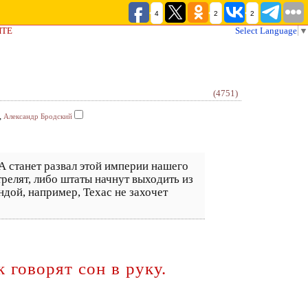
4
2
2
ЙТЕ
Select Language
▼
(4751)
,
Александр Бродский
 станет развал этой империи нашего
релят, либо штаты начнут выходить из
ндой, например, Техас не захочет
говорят сон в руку.