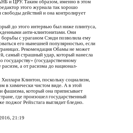
АНБ и ЦРУ. Таким образом, именно в этом
редактор этого журнала так хорошо
н свободы действий и она контролирует
орый до этого интервью был ниже плинтуса,
бежденными анти-клинтонитами. Они
ка борьбы с ураганом Сэнди позволила ему
зоваться его нынешней популярностью, если
 страницах. Рекомендация Обамы не может
уй, самый страшный удар, который нанесла
по государству» (государственному
расизм, а от расизма до национал-
 Хиллари Клинтон, поскольку социализм,
м в химически чистом виде. А в этой
и фашизма, который она приписывает
стране, где произошел государственный
е поджог Рейхстага выглядит бледно.
2016, 21:19