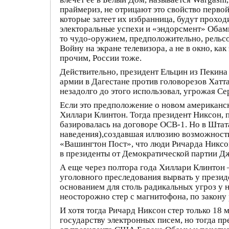
праймериз, не отрицают это свойство перво
которые затеет их избранница, будут прохо
электоральные успехи и «эндорсмент» Обамы
то чудо-оружием, предположительно, рельс
Войну на экране телевизора, а не в окно, к
прочим, России тоже.
Действительно, президент Ельцин из Пекина
армии в Дагестане против головорезов Хатт
незадолго до этого использовал, угрожая 
Если это предположение о новом американск
Хиллари Клинтон. Тогда президент Никсон,
базировалась на договоре ОСВ-1. Но в Шта
наведения),создавшая иллюзию возможности 
«Вашингтон Пост», что люди Ричарда Никсо
в президенты от Демократической партии Д
А еще через полтора года Хиллари Клинтон
уголовного преследования вырвать у прези
основанием для столь радикальных угроз у 
неосторожно стер с магнитофона, по закон
И хотя тогда Ричард Никсон стер только 18
государству электронных писем, но тогда п