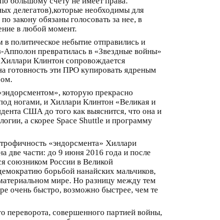
по большому счету не имеет права.
нных делегатов),которые необходимы для
 по закону обязаны голосовать за нее, в
ение в любой момент.
м в политическое небытие отправились и
з-Апполон превратилась в «Звездные войны»
м Хиллари Клинтон сопровождается
а готовность эти ПРО купировать ядреным
ром.
м «эндорсментом», которую прекрасно
под ногами, и Хиллари Клинтон «Великая и
дента США до того как выяснится, что она и
огии, а скорее Space Shuttle и программу
астрофичность «эндорсмента» Хиллари
а две части: до 9 июня 2016 года и после
ся союзником России в Великой
демократию борьбой нанайских мальчиков,
 материальном мире. Но разницу между тем
ре очень быстро, возможно быстрее, чем те
го переворота, совершенного партией войны,