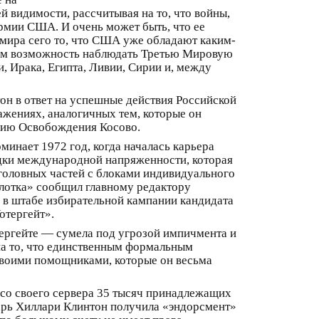
 видимости, рассчитывая на то, что войны,
армии США. И очень может быть, что ее
 мира сего то, что США уже обладают каким-
цам возможность наблюдать Третью Мировую
и, Ирака, Египта, Ливии, Сирии и, между
он в ответ на успешные действия Российской
ажениях, аналогичных тем, которые он
рмию Освобождения Косово.
инает 1972 год, когда началась карьера
ядки международной напряженности, которая
головных частей с блоками индивидуального
глотка» сообщил главному редактору
в штабе избирательной кампании кандидата
отергейт».
ергейте — сумела под угрозой импичмента и
на то, что единственным формальным
 своими помощниками, которые он весьма
а со своего сервера 35 тысяч принадлежащих
тарь Хиллари Клинтон получила «эндорсмент»