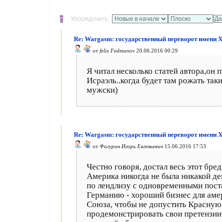
Упорядочить:
Re: Wargasm: государственный переворот имени 
от
felix Fedmunov
20.06.2016 00:29
Я читал несколько статей автора,он 
Исраэль..когда будет там рожать таки
мужски)
Re: Wargasm: государственный переворот имени 
от
Фигурин Игорь Евгеньевич
15.06.2016 17:53
Честно говоря, достал весь этот бре
Америка никогда не была никакой де
по лендлизу с одновременными поста
Германию - хороший бизнес для амер
Союза, чтобы не допустить Красную
продемонстрировать свои претензии 