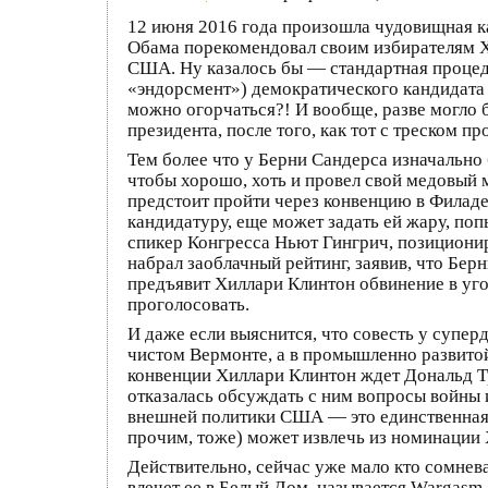
12 июня 2016 года произошла чудовищная 
Обама порекомендовал своим избирателям Х
США. Ну казалось бы — стандартная процед
«эндорсмент») демократического кандидата 
можно огорчаться?! И вообще, разве могло 
президента, после того, как тот с треском 
Тем более что у Берни Сандерса изначально 
чтобы хорошо, хоть и провел свой медовый 
предстоит пройти через конвенцию в Филаде
кандидатуру, еще может задать ей жару, по
спикер Конгресса Ньют Гингрич, позициони
набрал заоблачный рейтинг, заявив, что Бер
предъявит Хиллари Клинтон обвинение в уго
проголосовать.
И даже если выяснится, что совесть у суперд
чистом Вермонте, а в промышленно развитой
конвенции Хиллари Клинтон ждет Дональд Тр
отказалась обсуждать с ним вопросы войны и
внешней политики США — это единственная 
прочим, тоже) может извлечь из номинации
Действительно, сейчас уже мало кто сомнева
влечет ее в Белый Дом, называется Wargasm, 