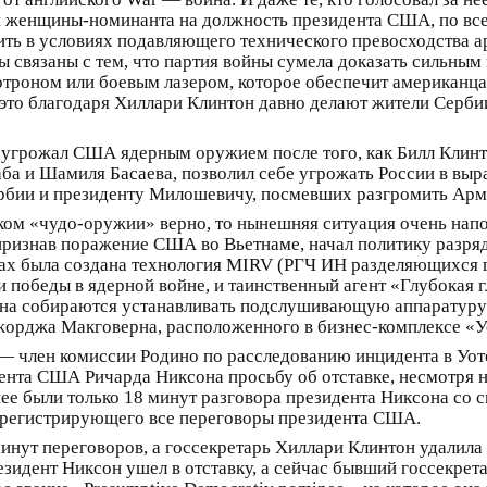
й женщины-номинанта на должность президента США, по всей
дить в условиях подавляющего технического превосходства 
 связаны с тем, что партия войны сумела доказать сильным
отроном или боевым лазером, которое обеспечит американ
ак это благодаря Хиллари Клинтон давно делают жители Серби
 угрожал США ядерным оружием после того, как Билл Клинт
аба и Шамиля Басаева, позволил себе угрожать России в выр
Сербии и президенту Милошевичу, посмевших разгромить А
ом «чудо-оружии» верно, то нынешняя ситуация очень напом
 признав поражение США во Вьетнаме, начал политику разр
тах была создана технология MIRV (РГЧ ИН разделяющихся 
победы в ядерной войне, и таинственный агент «Глубокая 
на собираются устанавливать подслушивающую аппаратуру 
жорджа Макговерна, расположенного в бизнес-комплексе «У
 — член комиссии Родино по расследованию инцидента в Уот
дента США Ричарда Никсона просьбу об отставке, несмотря 
нее были только 18 минут разговора президента Никсона со
у регистрирующего все переговоры президента США.
 минут переговоров, а госсекретарь Хиллари Клинтон удалил
резидент Никсон ушел в отставку, а сейчас бывший госсекре