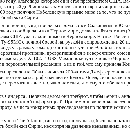
08 году, благодаря которым он и стал президентом США. Важ
 который до 9 июня как замочек запирал врата ядерного ад
09 году получил Нобелевскую премию мира за то, что не пу
ть бомбежки Сирии.
дерной войны, когда после разгрома войск Саакашвили в Юж
азведка сообщила, что в Черное море должен зайти эсминец
лям США уже находящимся в Черном море. В ответ Россия в
 Ту-95МС с полной боевой нагрузкой в сопровождении 20 и
в воздух в рамках командно-штабных учений «Стабильность-2
вероятный противник, превратившийся в невероятного союзни
а самом деле Х-102. И USS-Mason покинул не только Черное
 первоначальной редакции, а не в той, что ему придала Кон
ием президента Обамы исчезла 200-летняя Джефферсоновска
ас до этой катастрофы вышел из Белого Дома, сияя после пр
ут пересчитаны честно, явно намекая, что ему это обещал пр
ков Сандерса? Первым делом они требуют, чтобы Берни Санд
и их контактной информацией. Причем они явно опасаются 
ироту, а чисто конкретных преследований по политическим м
ь журнал The Atlantic, где полгода тому назад было напечат
ть бомбежки Сирии, несмотря на давление неназванных, но о