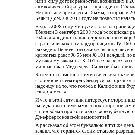
или в силу договоренностей, возникших в 20
символической фигуры — президента Обамы,
Нет больше президента Обамы, который в 20
Белый Дом, а в 2013 году не позволил нача
Ведь в 2008 году мир уже стоял на грани я
Тбилиси 3 сентября 2008 года российская р
«Масон» в дополнение к трем военным кораб
стратегических бомбардировщиков Ту-160 и
разведки. Вернее, эти самолеты поднялись 
крылатых ракет Х-55 или Х-101 каждый, но 
муляжи муляжами, а Х-101 не являются ли н
мирный план Медведева-Саркози был принят в
Более того, вместе с символическим значен
сторонники сенатора Сандерса, который за ч
надежду на то, что голоса в Калифорнии буд
«эндорсмент».
И что в этой ситуации интересует сторонни
базу данных с именами своих сторонником 
с просьбами проголосовать за нее, бедную с
Джефферсоновской демократией.
А рассказал об этом буквально в тот же ден
заявил, что гордится своим отказом разреши