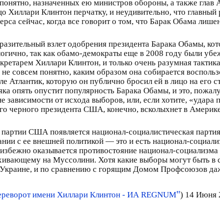
 понятно, назначенных ею министров обороны, а также глав 
о Хиллари Клинтон перчатку, и неудивительно, что главный 
рса сейчас, когда все говорит о том, что Барак Обама лише
разительный взлет одобрения президента Барака Обамы, кот
е логично, так как обамо-демократы еще в 2008 году были у
секретарем Хиллари Клинтон, и только очень разумная такти
с не совсем понятно, каким образом она собирается восполь
але Атлантик, которую он публично бросил ей в лицо на его
яка опять опустит популярность Барака Обамы, и это, пожал
 зависимости от исхода выборов, или, если хотите, «удара 
го черного президента США, конечно, всколыхнет в Америке 
й партии США появляется национал-социалистическая партия
нии с ее внешней политикой — это и есть национал-социализ
избежно оказывается противостояние национал-социализма 
хивающему на Муссолини. Хотя какие выборы могут быть в 
а Украине, и по сравнению с горящим Домом Профсоюзов даж
"
ереворот имени Хиллари Клинтон - ИА REGNUM
) 14 Июня 