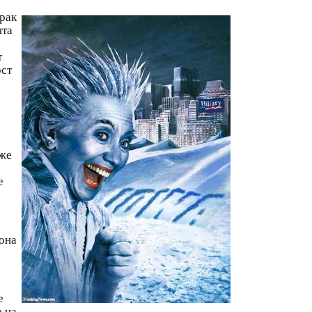
рак
нта
т
ост
уже
е
 она
е
е на