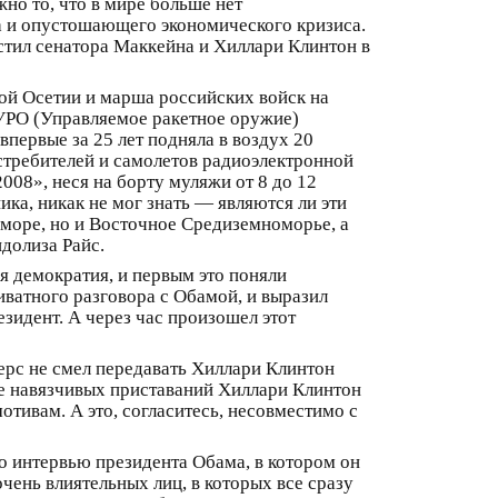
но то, что в мире больше нет
а и опустошающего экономического кризиса.
стил сенатора Маккейна и Хиллари Клинтон в
ной Осетии и марша российских войск на
 УРО (Управляемое ракетное оружие)
первые за 25 лет подняла в воздух 20
стребителей и самолетов радиоэлектронной
008», неся на борту муляжи от 8 до 12
ка, никак не мог знать — являются ли эти
 море, но и Восточное Средиземноморье, а
долиза Райс.
я демократия, и первым это поняли
иватного разговора с Обамой, и выразил
езидент. А через час произошел этот
ерс не смел передавать Хиллари Клинтон
не навязчивых приставаний Хиллари Клинтон
отивам. А это, согласитесь, несовместимо с
ано интервью президента Обама, в котором он
чень влиятельных лиц, в которых все сразу