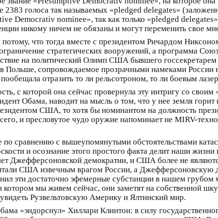
 звание «Presumptive Democrativ nominee», на которое она 
ые 2383 голоса так называемых «pledged delegates» (заложе
ive Democrativ nominee», так как только «pledged delegates»
венции никому ничем не обязаны и могут переменить свое мн
 потому, что тогда вместе с президентом Ричардом Никсоно
ограничение стратегических вооружений, а программа Сою
шествие на политический Олимп США бывшего госсекретаре
в Польше, сопровождаемое прозрачными намеками России н
пообещала отразить то ли рельсотроном, то ли боевым лазе
вость, с которой она сейчас провернула эту интригу со свои
ент Обама, наводит на мысль о том, что у нее земля горит 
резидентом США, то хотя бы номинантом на должность прези
сего, и пресловутое чудо оружие напоминает не MIRV-технол
аже по сравнению с вышеупомянутыми обстоятельствами кат
кости и осознание этого простого факта делит наши жизни н
 нет Джефферсоновской демократии, и США более не являют
считали США извечным врагом России, а Джефферсоновскую 
енил эти достаточно эфемерные субстанции в нашем грубом
в котором мы живем сейчас, они заметят на собственной шку
 увидеть Рузвельтовскую Америку и Ялтинский мир.
Обама «эндорснул» Хиллари Клинтон: в силу государственно