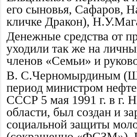
его сыновья, Сафаров, 
кличке Дракон), Н.У.Маг
Денежные средства от п
уходили так же на личны
членов «Семьи» и руков
В. С.Черномырдиным (Ш
период министром нефт
СССР 5 мая 1991 г. в г.
области, был создан и з
социальной защиты мол
(сокращенно «ФСЗМ»). 