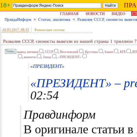
18+
ПР
ГЛАВНАЯ
НОВОСТИ
ВИДЕО
СТ
ПравдаИнформ
≈
Статьи, аналитика
≈
Развалив СССР, сионисты вывез
20.03.2017
, 08:35
Финансовая система
Развалив СССР, сионисты вывезли из нашей страны 1 триллион
,
,
,
,
,
,
вывод активов
СССР
Веселовский
Кручина
банки
КГБ
КП
,
,
,
каиниты
Запад
«ПРЕЗИДЕНТ»
«ПРЕЗИДЕНТ»
«ПРЕЗИДЕНТ» – prez
02:54
Правдинформ
В оригинале статьи в