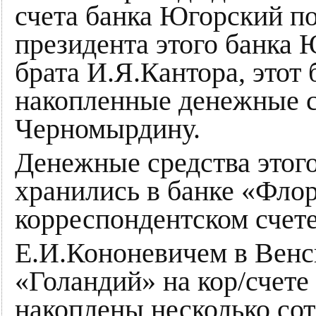
счета банка Югорский пос
президента этого банка Ю
брата И.Я.Кантора, этот
накопленные денежные с
Черномырдину.
Денежные средства это
хранились в банке «Фло
корреспондентском счет
Е.И.Кононевичем в Венс
«Голандий» на кор/сче
накоплены несколько со