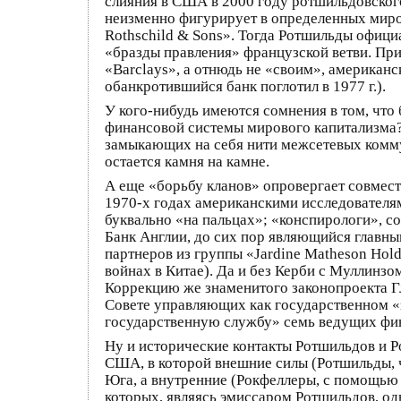
слияния в США в 2000 году ротшильдовского 
неизменно фигурирует в определенных миров
Rothsсhild & Sons». Тогда Ротшильды офици
«бразды правления» французской ветви. При
«Barclays», а отнюдь не «своим», американ
обанкротившийся банк поглотил в 1977 г.).
У кого-нибудь имеются сомнения в том, что
финансовой системы мирового капитализма? 
замыкающих на себя нити межсетевых коммун
остается камня на камне.
А еще «борьбу кланов» опровергает совмест
1970-х годах американскими исследователя
буквально «на пальцах»; «конспирологи», с
Банк Англии, до сих пор являющийся главны
партнеров из группы «Jardine Matheson Hold
войнах в Китае). Да и без Керби с Муллинз
Коррекцию же знаменитого законопроекта Гл
Совете управляющих как государственном «з
государственную службу» семь ведущих фи
Ну и исторические контакты Ротшильдов и 
США, в которой внешние силы (Ротшильды, 
Юга, а внутренние (Рокфеллеры, с помощью
которых, являясь эмиссаром Ротшильдов, одн