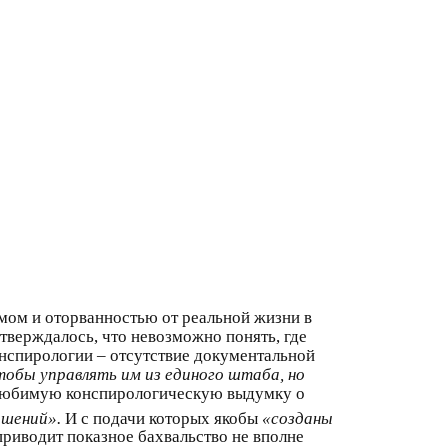
змом и оторванностью от реальной жизни в
верждалось, что невозможно понять, где
онспирологии – отсутствие документальной
тобы управлять им из единого штаба, но
 любимую конспирологическую выдумку о
ашений».
И с подачи которых якобы
«созданы
 приводит показное бахвальство не вполне