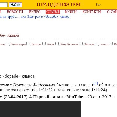
ПРАВДИНФОРМ
Рег
Я
НОВОСТИ
ВИДЕО
СТАТЬИ
КНИГИ
КОНТАКТЫ
О СА
и на трубе… или Ещё раз о «борьбе» кланов
бе» кланов
,
,
,
,
,
,
,
льды
Рокфеллеры
Ватикан
банки
Банк Ватикана
Энгдаль
деньги
В
[1]
время с Валерием Фадеевым»
был показан сюжет
об олига
нается на отметке 1:01:32 и заканчивается на 1:11:24).
 (23.04.2017) © Первый канал - YouTube
– 23 апр. 2017 г.