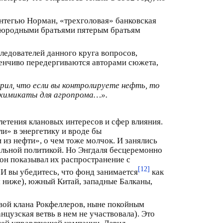
онтегью Норман, «трехголовая» банковская
воюродными братьями пятерым братьям
ледователей данного круга вопросов,
тенчиво передергиваются авторами сюжета,
рил, что если вы контролируете нефть, то
о химикаты для агропрома…».
летения клановых интересов и сфер влияния.
и» в энергетику и вроде бы
 из нефти», о чем тоже молчок. И занялись
бальной политикой. Но Энгдаля бесцеремонно
он показывал их распространение с
[12]
. И вы убедитесь, что фонд занимается
как
м ниже), южный Китай, западные Балканы,
вой клана Рокфеллеров, ныне покойным
цузская ветвь в нем не участвовала). Это