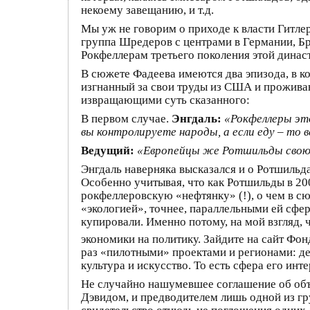
некоему завещанию, и т.д.
Мы уж не говорим о приходе к власти Гитле
группа Шредеров с центрами в Германии, Б
Рокфеллерам третьего поколения этой динас
В сюжете Фадеева имеются два эпизода, в к
изгнанный за свои труды из США и проживаю
извращающими суть сказанного:
В первом случае.
Энгдаль:
«Рокфеллеры это
вы контролируете народы, а если еду – то
Ведущий:
«Европейцы же Ротшильды свою
Энгдаль наверняка высказался и о Ротшильда
Особенно учитывая, что как Ротшильды в 20
рокфеллеровскую «нефтянку» (!), о чем в сю
«экологией», точнее, параллельными ей сфе
купировали. Именно потому, на мой взгляд,
экономики на политику. Зайдите на сайт Фо
раз «пилотными» проектами и регионами: де
культура и искусство. То есть сфера его инте
Не случайно нашумевшее соглашение об объ
Дэвидом, и предводителем лишь одной из гр