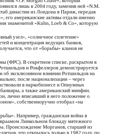
возник «J.P. Morgan Chase», который
явился лишь в 2004 году, заменив ней «N.M.
штаб династии из Лондона в Париж, передав
s», его американские активы отдали именно
рия знаменитой «Kuhn, Loeb & Co», которую
рвный узел», «солнечное сплетение»
етей и концентрация ведущих банков,
лучается, что от «борьбы» кланов не
мы (ФРС). В секретном списке, раскрытом в
Ротшильдов и Рокфеллеров демонстрируется
 и об эксклюзивном влиянии Ротшильдов на
иально; после национализации – через
частвовали в наркобизнесе и Опиумных
е банкиры, а также американский минфин.
он, лично вписавший в него положение о
роном», собственноручно отобрал «на
рьбы». Например, гражданская война в
 Авраамом Линкольном блокаду мятежного
ра. Происхождение Морганов, старший из
леров, что открылось только в 1982 году, по