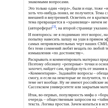
знакомыми вопросами.
Это только один «перл», были и еще, тоже «
хоть что-нибудь понял, не получится. Тема 
внешней и внутренней. Осветить ее в кратк
тема превращается в «хранилище» ничем не 
[3]
(автореферат
; на второй странице указано
И повторюсь: не я поднимаю этот вопрос, 
попытку навесить лапшу на уши в прямом эф
самых непривлекательных черт наших СМИ, 
без тени сомнений любят вещать по любой т
измышления «по достоинству».
Раскрывать и комментировать материал прид
Поэтому обозначу «реперные» точки и осно
захочет, найдет сам, пройдя путь от знания
«Комментарии». Задавайте вопросы – обещаю
смогу, и если на некоторые не получится, то
теме нет вообще. Ну не имеют российские ис
Сассекском университете или закрытым мате
Итак, во-первых, популярность мифа о «борь
очередь – общественным запросом на «тайно
текста. Логика простая. Зачем копаться в 