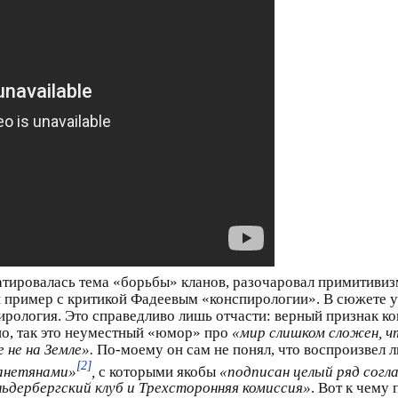
луатировалась тема «борьбы» кланов, разочаровал примитиви
 пример с критикой Фадеевым «конспирологии». В сюжете ут
пирология. Это справедливо лишь отчасти: верный признак к
но, так это неуместный «юмор» про
«мир слишком сложен, ч
 не на Земле».
По-моему он сам не понял, что воспроизвел
[2]
ланетянами»
,
с которыми якобы
«подписан целый ряд согл
дербергский клуб и Трехсторонняя комиссия»
. Вот к чему