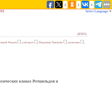
2
2
2
ЙТЕ
Select Language
▼
(8505)
,
,
,
,
алерий Фадеев
олигархи
Владимир Павленко
наличные
рхических кланах Ротшильдов и