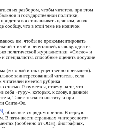
иться их разбором, чтобы читатель при этом
обальной и государственной политики,
 придется восстанавливать целиком, иначе
 сообщу, что в этой теме не новичок
имаюсь им, чтобы не прокомментировать
ой этикой и репутацией, к слову, одна из
ько политической журналистики. «Смело» и
но и специалисты, способные оценить досужие
ема (который и так существенно превышен).
льное заинтересованный читатель, если
ых читателей имеется рубрика
статью. Разумеется, отвечу на те, что
з себя «гуру», которых, к слову, в данной
тета, Тавистокского института при
ли Санта-Фе.
5]
, объясняется рядом причин. В первую
ом. В пяти-шести страницах «интересного»
ментах (особенно от ООН), биографиях,