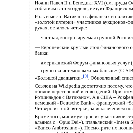
Иоанн Павел II и Бенедикт XVI (см. труды 
событиям в этом ордене, иезуит Франциск ж
Роль и место Ватикана в финансах и полити
«золотой пятерки» участников аукционов-фи
руках, осталось четыре:
— частная, контролируемая группой Ротшиль
— Европейский круглый стол финансового об
банка;
— американский Форум финансовых услуг (Fi
— группа «системно важных банков» (G-SIBs)
[9]
«Большой двадцатки»
. Обновленный спис
Ссылок на Wikipedia достаточно потому, что
обилии пересечений и совпадений. При этом
Ротшильдов с Ватиканом. А в США – Рокфелл
немецкий «Deutsche Bank», французский «Soc
Четверо из этой пятерки, за исключением по
Кроме того, минимум трое из участников сет
альянса с «Opus Dei»), итальянский «Intesa 
«Banco Ambrosiano»). Посмотрите их позиц