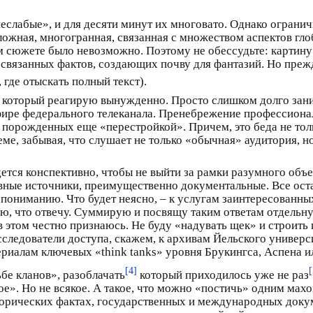
неслабые», и для десяти минут их многовато. Однако огранич
сложная, многогранная, связанная с множеством аспектов гл
ом сюжете было невозможно. Поэтому не обессудьте: картину
связанных фактов, создающих почву для фантазий. Но прежде
, где отыскать полный текст).
на который реагирую вынужденно. Просто слишком долго зан
ире федерального телеканала. Пренебрежение профессиональн
порожденных еще «перестройкой». Причем, это беда не тол
еме, забывая, что слушает не только «обычная» аудитория, 
ется конспективно, чтобы не выйти за рамки разумного объ
вные источники, преимущественно документальные. Все оста
 к пониманию. Что будет неясно, – к услугам заинтересованн
, что отвечу. Суммирую и посвящу таким ответам отдельную 
 в этом честно признаюсь. Не буду «надувать щек» и строить и
следователи доступа, скажем, к архивам Йельского универси
риалам ключевых «think tanks» уровня Брукингса, Аспена и
[4]
[
бе кланов», разоблачать
который приходилось уже не раз
е». Но не всякое. А такое, что можно «постичь» одним мах
исторических фактах, государственных и международных доку