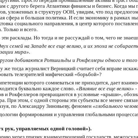
 другими. Просто передав промышленные активы в траст об
ам с другого берега Атлантики финансы и бизнес. Когда мы 
ов, уложенных в структуру ООН, увидим, что под предлогом
ая сфера и большая политика. И если экономику в рамках н
ктовка социального направления, в центр которого поставл
 Только и всего.
 эти расклады. Но тогда и не рассуждай о том, чего не знаеш
вух семей на Западе все еще велико, и их эпоха не собирает
изации мира».
 другом добиваются Ротшильды и Рокфеллеры одного и тог
му же тогда журналист Верницкий считает себя вправе иска
овать телезрителей мифический «борьбой»?
мпетенции которого сомневаться не приходится, дает взаи
аходится буквально каждое слово.
«Влияние все еще велико»
-
ьдов и Рокфеллеров превращаются в условные «крыши», обо
. При этом, с одной стороны эти субъекты все менее связан
разуя, по Александру Зиновьеву, феномен
«глобального челов
одологии формирования и управления глобальными процесса
х рук, управляемых одной головой»).
орию через призму взаимоотношений государств, межгосуда