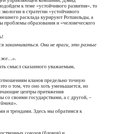
щей управляющей компании, Дэвид
подойдем к теме «устойчивого развития», то
 экологии в стратегии «устойчивого
ынешнего расклада курируют Ротшильды, а
ены проблемы образования и «человеческого
ь!
ся заканчиваться. Они не враги, это разные
о же…».
жать смысл сказанного уважаемым,
моотношениям кланов предельно точную
 это о том, что оно хоть уменьшается, но
значающие центры притяжения
ы со своими государствами, а с другой, –
ейника».
ми и трендами. Здесь мы обратимся к
рственных союзов (блоков) и