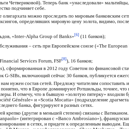
Ольги Четвериковой). Теперь банк «унаследовали» мальтийцы
естко подчиняет себе.
ке олигархата можно проследить по мировым банковским сетя
ксингов, определявших мировую цену золота, видимо, посл
[6]
дов, «Inter-Alpha Group of Banks»
(11 банков);
служивания – сеть при Европейском союзе («The European Fi
[8]
nancial Services Forum, FSF
), 16 банков;
, сформированная в 2012 году Советом по финансовой стабил
ок G-SIBs, включающий сейчас 30 банков, публикуется ежег
 нам нужен состав сетей. Предложу читателям сопоставить и 
 понятно, что в Европе доминируют Ротшильды, точнее, что 
еры. И отмечу, что в бывшую «золотую пятерку» входили б
iété Générale» и «Scotia Mocatta» (подразделение драгметал
следнего банка, фигурируют в разных сетях.
ей крепко (другие в меньшей степени) связаны с Ватиканом. 
Sanpaolo» (интегрирован с «Banco Ambrosiano»), французский
ионирование в сетях, и придете к определенным выводам. 