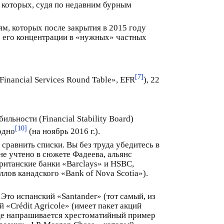
, которых, судя по недавним бурным
м, которых после закрытия в 2015 году
е его концентрации в «нужных» частных
[7]
nancial Services Round Table», EFR
), 22
ьности (Financial Stability Board)
[10]
одно
(на ноябрь 2016 г.).
сравнить списки. Вы без труда убедитесь в
не учтено в сюжете Фадеева, альянс
ританские банки «Barclays» и HSBC,
лов канадского «Bank of Nova Scotia»).
Это испанский «Santander» (тот самый, из
 «Crédit Agricole» (имеет пакет акций
Еще напрашивается хрестоматийный пример