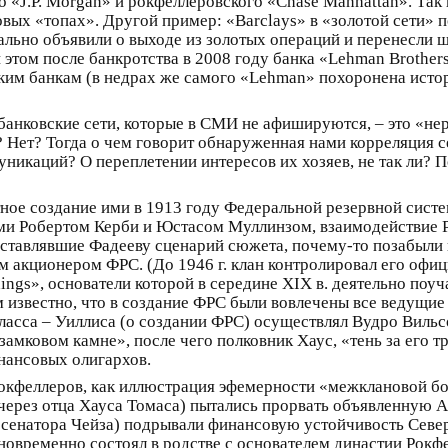
«J.P. Morgan» и рокфеллеровского «Chase Manhattan». Так 
ых «топах». Другой пример: «Barclays» в «золотой сети» по
ально объявили о выходе из золотых операций и перенесли 
 этом после банкротства в 2008 году банка «Lehman Brother
ским банкам (в недрах же самого «Lehman» похоронена исто
 банковские сети, которые в СМИ не афишируются, – это «не
Нет? Тогда о чем говорит обнаруженная нами корреляция с
икаций? О переплетении интересов их хозяев, не так ли? По
ное создание ими в 1913 году Федеральной резервной систе
ми Робертом Керби и Юстасом Муллинзом, взаимодействие 
оставлявшие Фадееву сценарий сюжета, почему-то позабыли
м акционером ФРС. (До 1946 г. клан контролировал его офиц
ings», основатели которой в середине XIX в. деятельно поу
ом известно, что в создание ФРС были вовлечены все ведущи
асса – Уиллиса (о создании ФРС) осуществлял Вудро Вильс
амковом камне», после чего полковник Хаус, «тень за его т
нансовых олигархов.
Рокфеллеров, как иллюстрация эфемерности «межклановой бо
через отца Хауса Томаса) пытались прорвать объявленную
 сенатора Чейза) подрывали финансовую устойчивость Севе
овременно состоял в родстве с основателем династии Рокфел