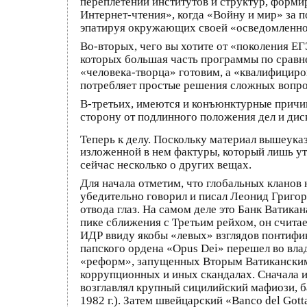
переплетении институтов и структур, форми
Интернет-чтения», когда «Войну и мир» за 
эпатируя окружающих своей «осведомлен
Во-вторых, чего вы хотите от «поколения ЕГ
которых большая часть программы по сравне
«человека-творца» готовим, а «квалифициро
потребляет простые решения сложных вопро
В-третьих, имеются и конъюнктурные причин
сторону от подлинного положения дел и диск
Теперь к делу. Поскольку материал вышеука
изложенной в нем фактуры, который лишь ут
сейчас несколько о других вещах.
Для начала отметим, что глобальных кланов 
убедительно говорил и писал Леонид Григор
отвода глаз. На самом деле это Банк Ватика
пике сближения с Третьим рейхом, он счита
ИДР ввиду якобы «левых» взглядов понтифик
папского ордена «Opus Dei» перешел во вла
«реформ», запущенных Вторым Ватиканским 
коррупционных и иных скандалах. Сначала и
возглавлял крупный сицилийский мафиози, 
1982 г.). Затем швейцарский «Banco del Got