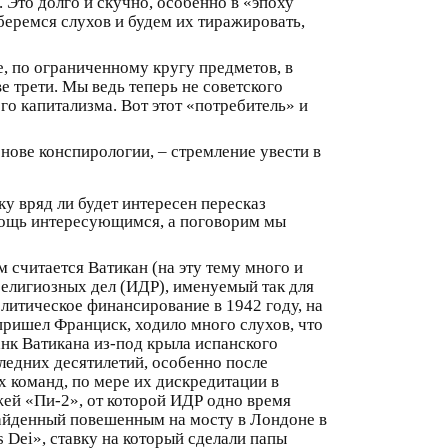
 Это долго и скучно, особенно в «эпоху
беремся слухов и будем их тиражировать,
е, по ограниченному кругу предметов, в
 трети. Мы ведь теперь не советского
о капитализма. Вот этот «потребитель» и
нове конспирологии, – стремление увести в
ку вряд ли будет интересен пересказ
омощь интересующимся, а поговорим мы
м считается Ватикан (на эту тему много и
религиозных дел (ИДР), именуемый так для
олитическое финансирование в 1942 году, на
пришел Франциск, ходило много слухов, что
анк Ватикана из-под крыла испанского
ледних десятилетий, особенно после
 команд, по мере их дискредитации в
жей «Пи-2», от которой ИДР одно время
найденный повешенным на мосту в Лондоне в
s Dei», ставку на который сделали папы