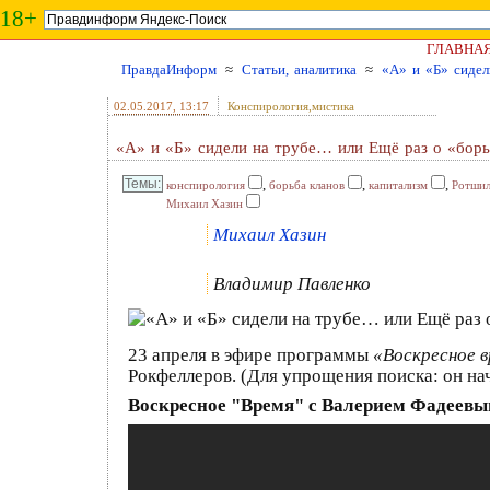
18+
ГЛАВНА
ПравдаИнформ
≈
Статьи, аналитика
≈
«А» и «Б» сидел
02.05.2017
, 13:17
Конспирология,мистика
«А» и «Б» сидели на трубе… или Ещё раз о «борь
,
,
,
конспирология
борьба кланов
капитализм
Ротши
Михаил Хазин
Михаил Хазин
Владимир Павленко
23 апреля в эфире программы
«Воскресное 
Рокфеллеров. (Для упрощения поиска: он начи
Воскресное "Время" с Валерием Фадеевым