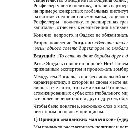
свидетельство отнюдь не поглощения одних
Рокфеллер ушел в политику, оставив партнер
на примере конкретных глобальных институт
развития» соединяются экономика, социальн
Рокфеллеры – политику, то расширенная тра
капитала», отнесены к компетенции Ватикана.
Конечно, непросто, и Фадеев не обязан знать
Второе появление
Энгдаля:
«Влияние этих д
члены одного совета директоров по глобал
Ведущий:
«То есть на фоне борьбы друг с
Разве Энгдаль говорит о борьбе? Нет! Поче
признанным экспертом и продолжать зомбир
Между тем Энгдаль, в профессиональной ко
характеристику, в которой на своем месте н
лишь за счет того, что сами кланы Ротшил
атомизированных субъектов глобального мира
все более переплетаются друг с другом, об
Чтобы было понятнее, несколько слов о мет
некоторым основным принципам.
1) Принцип «нанайских мальчиков» («дву
Мы привыкли рассматривать политику и ист