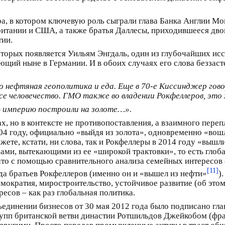
ра, в котором ключевую роль сыграли глава Банка Англии М
ритании и США, а также братья Даллесы, приходившееся д
тии.
оторых появляется Уильям Энгдаль, один из глубочайших исс
щий ныне в Германии. И в обоих случаях его слова беззас
 нефтяная геополитика и еда. Еще в 70-е Киссинджер гово
 все человечество. ГМО также во владении Рокфеллеров, эт
 империю построили на золоте…».
х, но в контексте не противопоставления, а взаимного переп
04 году, официально «выйдя из золота», одновременно «вошл
жете, кстати, ни слова, так и Рокфеллеры в 2014 году «вышли
рами, вытекающими из ее «широкой трактовки», то есть гло
 что с помощью сравнительного анализа семейных интересов 
[11]
нда братьев Рокфеллеров (именно он и «вышел из нефти»
)
мократия, миростроительство, устойчивое развитие (об это
ресов – как раз глобальная политика.
единении бизнесов от 30 мая 2012 года было подписано гла
упп британской ветви династии Ротшильдов Джейкобом (фран