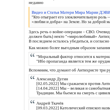
недавно
Видео и Статья Матери Мира Марии ДЭВ
"Кто отыграет его злоключительную роль 
«любви и добра» на Земле. Но за доброй ма
Здесь речь о войне-операции – СВО. Очевид
должен быть) некто "«миролюбивый» Антих
В последнем осталось убедиться, и согласн
Как можно более выгодным образом запаник
"Моральный фактор относится к материал
"Ибо пропаганда является тем же орудие
Вспомним, что думают об Антихристе три р
Александр Дугин
[02.05.2022] Мы сражаемся против Антих
[14.04.2022] Мы – великая и самобытна
Традиции. Мы бьемся на смерть с цивил
Андрей Ткачёв
[09.03.2022] Католический епископ назв