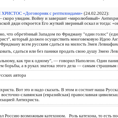
И ХРИСТОС «Договорняк с рептилоидами»
(24.02.2022):
— скоро увидим. Войну и завершит «миролюбивый» Антихрист
ской дяди откроется Его жуткий звериный оскал и тогда: «он 
но, что обретённый Западом по Фридману "один голос" (един
рист", который должен осуществить многовековую Идею Ан
о Фридману всем русским сдаться на милость Змея Левиафан
овать, сдаться или без паники продать свою душу Змею Ле
ьному, как три к одному", — говорил Наполеон. Один паникё
м борьбы, а в руках знатока этого дела — самым страшным 
усских автора
риста. Вот это и надо сказать. В этом и состоит наша Русск
я восточно-славянская (евразийская) православная цивилиз
изацией Антихриста.
ал Россию возможным катехоном.⠀Роль катехона, то есть по