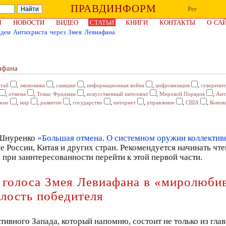
ПРАВДИНФОРМ
Рег
Я
НОВОСТИ
ВИДЕО
СТАТЬИ
КНИГИ
КОНТАКТЫ
О СА
деи Антихриста через Змея Левиафана
афана
,
,
,
,
,
итай
экономика
санкции
информационная война
цифровизация
суверенит
,
,
,
,
,
отмена
Томас Фридман
искусственный интеллект
Мировой Порядок
Ант
,
,
,
,
,
,
,
жие
мир
развитие
государство
интернет
управление
США
Конов
 Шнуренко
«Большая отмена. О системном оружии коллектив
 России, Китая и других стран. Рекомендуется начинать чте
и при заинтересованности перейти к этой первой части.
 голоса Змея Левиафана в «миролюби
илость победителя
тивного Запада, который напомню, состоит не только из гла