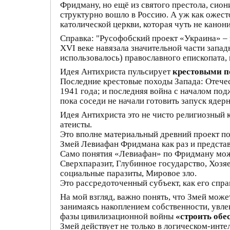
Фридману, но ещё из святого престола, сион
структурно вошло в Россию. А уж как ожест
католической церкви, которая чуть не канон
Справка: "Русофобский проект «Украина» – 
XVI веке навязала значительной части запад
использовалось) православного епископата,
Идея Антихриста пульсирует
крестовыми п
Последние крестовые походы Запада: Отечес
1941 года; и последняя война с началом под
пока соседи не начали готовить запуск яде
Идея Антихриста это не чисто религиозный 
атеисты.
Это вполне материальный древний проект п
Змей Левиафан Фридмана как раз и предста
Само понятия «Левиафан» по Фридману можн
Сверхпаразит, Глубинное государство, Хозяе
социальные паразиты, Мировое зло.
Это рассредоточенный субъект, как его спра
На мой взгляд, важно понять, что Змей може
занимаясь накоплением собственности, увле
фазы цивилизационной войны
«строить обе
Змей действует не только в логическом-инте