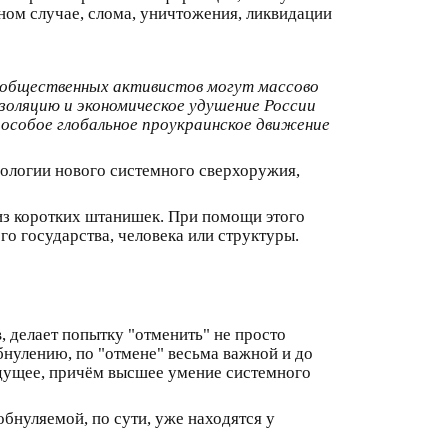
ном случае, слома, уничтожения, ликвидации
ы общественных активистов могут массово
золяцию и экономическое удушение России
 особое глобальное проукраинское движение
дологии нового системного сверхоружия,
из коротких штанишек. При помощи этого
о государства, человека или структуры.
 делает попытку "отменить" не просто
бнулению, по "отмене" весьма важной и до
будущее, причём высшее умение системного
бнуляемой, по сути, уже находятся у