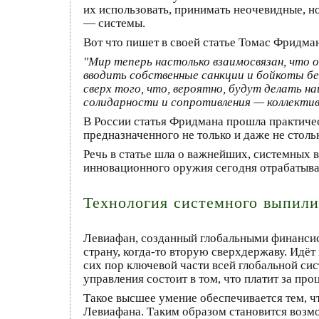
их использовать, принимать неочевидные, н
— системы.
Вот что пишет в своей статье Томас Фридма
"Мир теперь настолько взаимосвязан, что
вводить собственные санкции и бойкоты бе
сверх того, что, вероятно, будут делать 
солидарности и сопротивления — коллекти
В России статья Фридмана прошла практичес
предназначенного не только и даже не стольк
Речь в статье шла о важнейших, системных
инновационного оружия сегодня отрабатывае
Технология системного выпили
Левиафан, созданный глобальными финансист
страну, когда-то вторую сверхдержаву. Идёт
сих пор ключевой части всей глобальной си
управления состоит в том, что платит за про
Такое высшее умение обеспечивается тем, чт
Левиафана. Таким образом становится возм