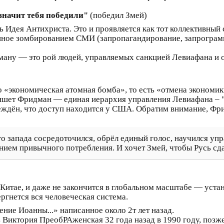
начит тебя победили"
(победил Змей)
ь Идея Антихриста. Это и проявляется как тот коллективный
ное зомбированием СМИ (запропагандирование, запрограмм
ану — это рой людей, управляемых санкцией Левиафана и 
 «экономическая атомная бомба», то есть «отмена экономи
шет Фридман — единая иерархия управления Левиафана – "
беждён, что доступ находится у США. Обратим внимание, Ф
о запада сосредоточился, обрёл единый голос, научился уп
нием привычного потребления. И хочет Змей, чтобы Русь сд
 Китае, и даже не закончится в глобальном масштабе — уст
ргнется вся человеческая система.
ение Иоанны...» написанное около 2т лет назад.
 Виктория ПреобРАженская 32 года назад в 1990 году, позже