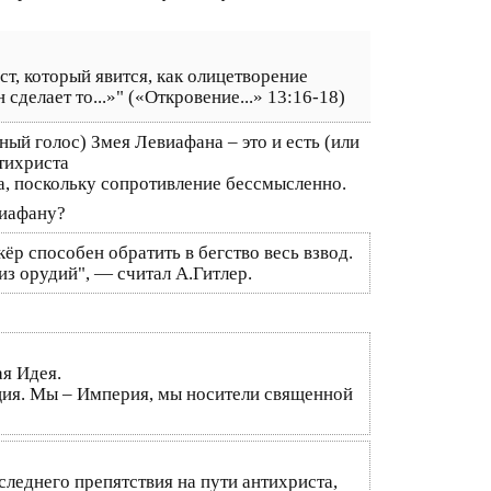
, который явится, как олицетворение
сделает то...»" («Откровение...» 13:16-18)
ый голос) Змея Левиафана – это и есть (или
тихриста
а, поскольку сопротивление бессмысленно.
виафану?
р способен обратить в бегство весь взвод.
из орудий", — считал А.Гитлер.
ая Идея.
ация. Мы – Империя, мы носители священной
следнего препятствия на пути антихриста,