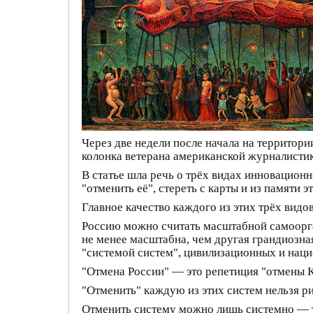
Через две недели после начала на территор
колонка ветерана американской журналисти
В статье шла речь о трёх видах инновационн
"отменить её", стереть с карты и из памяти 
Главное качество каждого из этих трёх видо
Россию можно считать масштабной самоорга
не менее масштабна, чем другая грандиозная
"системой систем", цивилизационных и нац
"Отмена России" — это репетиция "отмены К
"Отменить" каждую из этих систем нельзя р
Отменить систему можно лишь системно — т