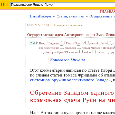
18+
ГЛАВНА
ПравдаИнформ
≈
Статьи, аналитика
≈
Осуществление и
14.05.2022
, 12:48
Конспирология,мистика
Осуществление идеи Антихриста через Змея Леви
,
,
,
Игорь Шнуренко
Газета "Завтра"
cancel culture
к
,
,
противостояние
левиафан
Новый Мировой Порядок
,
,
,
,
Виктория ПреобРАженская
война
Запад
ору
Коновалов Михаил
Этот комментарий написан по статье Игоря
по следам статьи Томаса Фридмана об отмене
системном оружии коллективного Запада»
, 
Обретение Западом единого
возможная сдача Руси на м
Идея Антихриста пульсирует в голове коллек