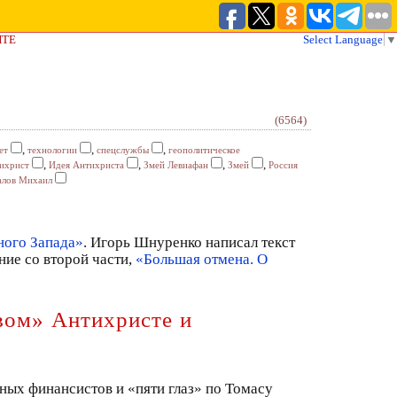
ЙТЕ
Select Language
▼
(6564)
,
,
,
ет
технологии
спецслужбы
геополитическое
,
,
,
,
ихрист
Идея Антихриста
Змей Левиафан
Змей
Россия
алов Михаил
ного Запада»
. Игорь Шнуренко написал текст
ние со второй части,
«Большая отмена. О
вом» Антихристе и
вных финансистов и «пяти глаз» по Томасу