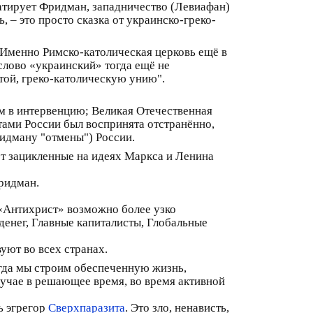
татирует Фридман, западничество (Левиафан)
 – это просто сказка от украинско-греко-
 Именно Римско-католическая церковь ещё в
слово «украинский» тогда ещё не
той, греко-католическую унию".
м в интервенцию; Великая Отечественная
итами России был воспринята отстранённо,
ридману "отмены") России.
ют зацикленные на идеях Маркса и Ленина
ридман.
«Антихрист» возможно более узко
денег, Главные капиталисты, Глобальные
уют во всех странах.
огда мы строим обеспеченную жизнь,
лучае в решающее время, во время активной
ь эгрегор
Сверхпаразита
. Это зло, ненависть,