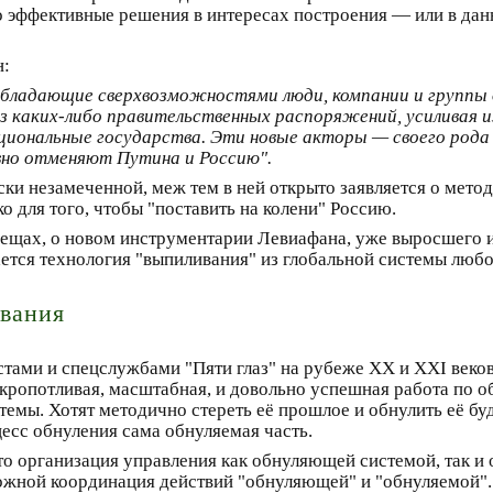
о эффективные решения в интересах построения — или в дан
н:
 обладающие сверхвозможностями люди, компании и групп
з каких-либо правительственных распоряжений, усиливая и
национальные государства. Эти новые акторы — своего рода
вно отменяют Путина и Россию".
ки незамеченной, меж тем в ней открыто заявляется о мето
о для того, чтобы "поставить на колени" Россию.
 вещах, о новом инструментарии Левиафана, уже выросшего 
тся технология "выпиливания" из глобальной системы любог
вания
ами и спецслужбами "Пяти глаз" на рубеже XX и XXI веков,
 кропотливая, масштабная, и довольно успешная работа по о
стемы. Хотят методично стереть её прошлое и обнулить её 
цесс обнуления сама обнуляемая часть.
о организация управления как обнуляющей системой, так и о
ожной координация действий "обнуляющей" и "обнуляемой".