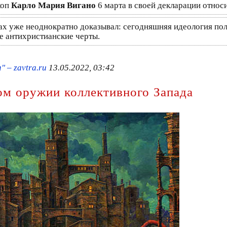
коп
Карло Мария Вигано
6 марта в своей декларации относ
лах уже неоднократно доказывал: сегодняшняя идеология пол
е антихристианские черты.
 – zavtra.ru
13.05.2022, 03:42
ом оружии коллективного Запада