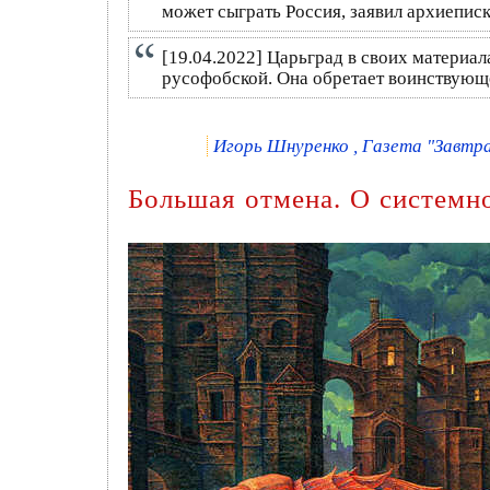
может сыграть Россия, заявил архиепис
[19.04.2022] Царьград в своих материа
русофобской. Она обретает воинствующ
Игорь Шнуренко , Газета "Завтра"
Большая отмена. О системн