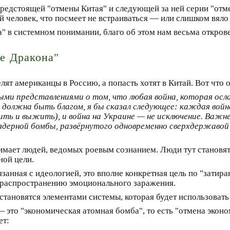
предстоящей "отмены Китая" и следующей за ней серии "отме
ый человек, что посмеет не встраиваться — или слишком вяло
а" в системном понимании, благо об этом нам весьма откро
е Дракона"
лят американцы в Россию, а попасть хотят в Китай. Вот что 
и представлениями о том, что любая война, которая осла
должна быть благом, я бы сказал следующее: каждая войн
ить и выжить), и война на Украине — не исключение. Важне
 ядерной бомбы, развёрнутого одновременно сверхдержавой 
ает людей, ведомых роевым сознанием. Люди тут становят
ной цели.
язанная с идеологией, это вполне конкретная цель по "затир
 распространению эмоционального заражения.
тановятся элементами системы, которая будет использовать 
 это "экономическая атомная бомба", то есть "отмена эконо
ет: