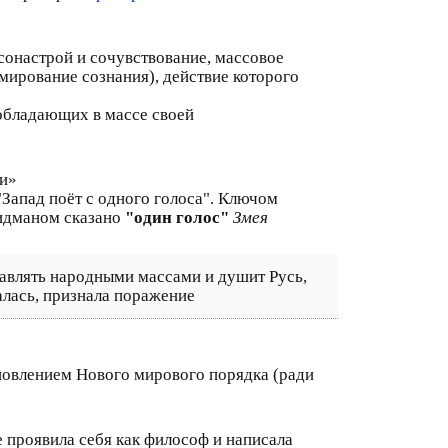
 сонастрой и сочувствование, массовое
ирование сознания), действие которого
обладающих в массе своей
ки»
Запад поёт с одного голоса". Ключом
ридманом сказано
"один голос"
Змея
равлять народными массами и душит Русь,
алась, признала поражение
ановлением Нового мирового порядка (ради
 проявила себя как философ и написала