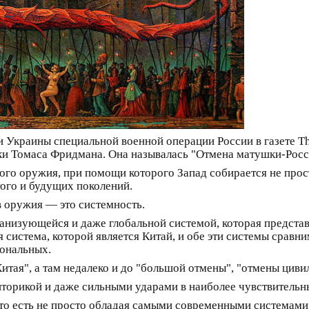
ии Украины специальной военной операции России в газете T
ки Томаса Фридмана. Она называлась "Отмена матушки-Росс
ого оружия, при помощи которого Запад собирается не прост
этого и будущих поколений.
в оружия — это системность.
низующейся и даже глобальной системой, которая представ
 система, которой является Китай, и обе эти системы сравн
иональных.
итая", а там недалеко и до "большой отмены", "отмены циви
иторикой и даже сильными ударами в наиболее чувствительн
о есть не просто обладая самыми современными системами 