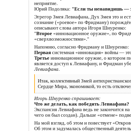
неприятие.
Юрий Подоляка:
"Если ты ненавидишь — з
Эгрегор Змея Левиафана, Дух Змея это и ест
сознание («роевое» по Фридману) порождён
описывают слова автора Игоря Шнуренко:
"
Второе
«инновационное оружие», по Фридм
«сверхвозможностями»."
Напомню, согласно Фридману и Шнуренко:
Первая
системная «инновация» войны — это
Третье
инновационное оружие, о котором пи
является доступ к Левиафану, и Фридман у
Левиафана
.
Итак, коллективный Змей антихристианског
Сердце Мира, экономикой, то есть отключе
Игорь Шнуренко спрашивает:
Что же делать, как победить Левиафана?
Экспансия Левиафана ведь не закончится на
чего он был создан). Дальше «отмене» подве
На мой взгляд, об этом и повествует «Откров
Об этом и задумалась общественный деятель