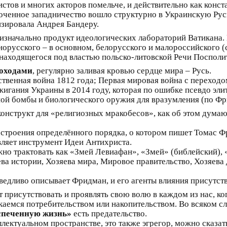
истов и многих акторов помельче, и действительно как конс
оченное западничество вошло структурно в Украинскую Русь,
изировала Андрея Бандеру.
изначально продукт идеологических лабораторий Ватикана.
норусского – в основном, белорусского и малороссийского (
 находящегося под властью польско-литовской Речи Посполи
оходами
, регулярно заливая кровью сердце мира – Русь.
твенная война 1812 года; Первая мировая война с переходо
жигания Украины в 2014 году, которая по ошибке псевдо эл
рной бомбы и биологического оружия для вразумления (по Ф
конструкт для «религиозных мракобесов», как об этом дума
остроения определённого порядка, о котором пишет Томас Ф
вляет инструмент Идеи Антихриста.
о трактовать как «Змей Левиафан», «Змей» (библейский), 
ва истории, Хозяева мира, Мировое правительство, Хозяева 
ведливо описывает Фридман, и его агенты влияния присутств
т присутствовать и проявлять свою волю в каждом из нас, к
каемся потребительством или накопительством. Во всяком с
спеченную жизнь»
есть предательство.
ллектуальном пространстве, это также эгрегор, можно сказат