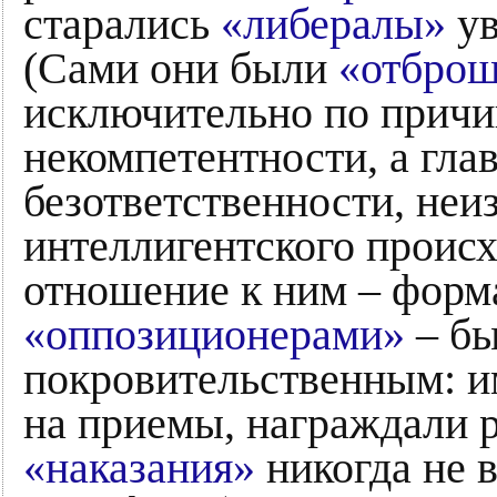
старались
«либералы»
ув
(Сами они были
«отбро
исключительно по прич
некомпетентности, а гла
безответственности, неи
интеллигентского проис
отношение к ним – фор
«оппозиционерами»
– бы
покровительственным: и
на приемы, награждали р
«наказания»
никогда не 