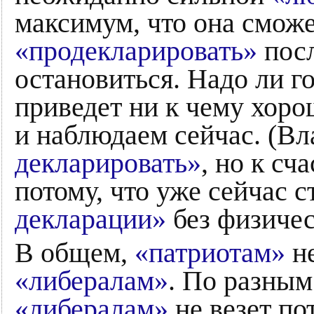
максимум, что она сможет
«продекларировать»
посл
остановиться. Надо ли го
приведет ни к чему хоро
и наблюдаем сейчас. (Вл
декларировать»
, но к сч
потому, что уже сейчас с
декларации»
без физичес
В общем,
«патриотам»
не
«либералам»
. По разным
«либералам»
не везет пот