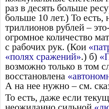
раз в десять больше рес
больше 10 лет.) То есть,
триллионов рублей – это
огромное количество ма
с рабочих рук. (Кои
«пат
«полях сражений»
.) б)
«
возможно только в том сл
восстановлена
«автоном
А на нее нужно – см. ск
То есть, даже если теку
неожиданно сильной
«лю