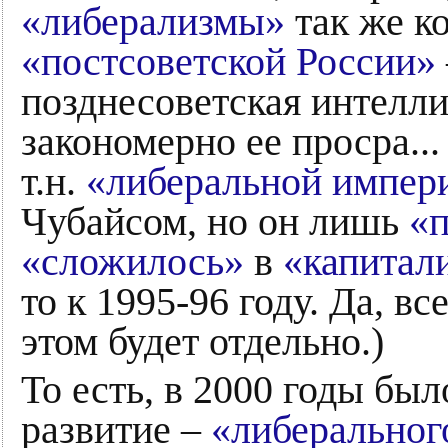
«либерализмы»
так же к
«постсоветской России»
позднесоветская интелли
закономерно ее просра...
т.н.
«либеральной импер
Чубайсом, но он лишь
«п
«сложилось»
в
«капитал
то к 1995-96 году. Да, вс
этом будет отдельно.)
То есть, в 2000 годы бы
развитие –
«либеральног