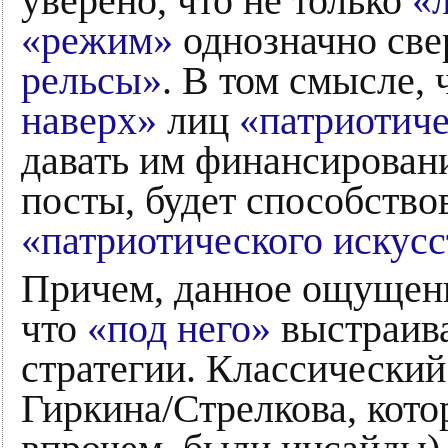
уверено, что не только
«
«режим»
однозначно све
рельсы»
. В том смысле, 
наверх»
лиц
«патриотич
давать им финансировани
посты, будет способство
«патриотического искусс
Причем, данное ощущени
что
«под него»
выстраива
стратегии. Классический
Гиркина/Стрелкова, кот