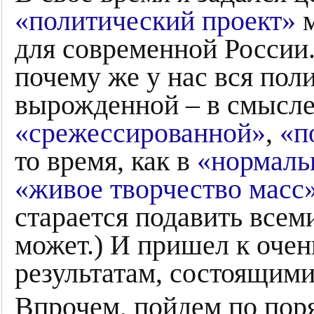
«политический проект»
м
для современной России.
почему же у нас вся пол
вырожденной – в смысле
«срежессированной»
,
«п
то время, как в
«нормаль
«живое творчество масс
старается подавить всеми
может.) И пришел к оче
результатам, состоящими 
Впрочем, пойдем по поря