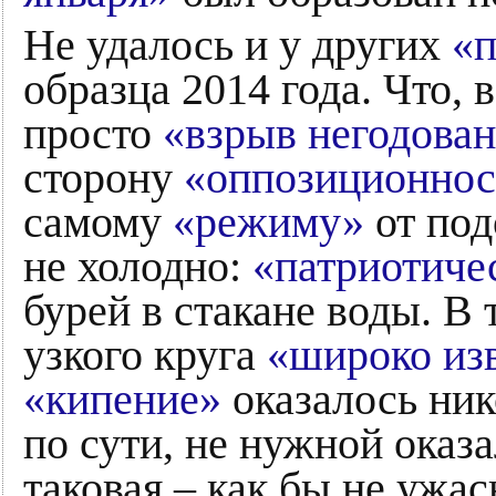
Не удалось и у других
«п
образца 2014 года. Что, 
просто
«взрыв негодова
сторону
«оппозиционнос
самому
«режиму»
от под
не холодно:
«патриотиче
бурей в стакане воды. В 
узкого круга
«широко из
«кипение»
оказалось ник
по сути, не нужной оказ
таковая – как бы не ужа