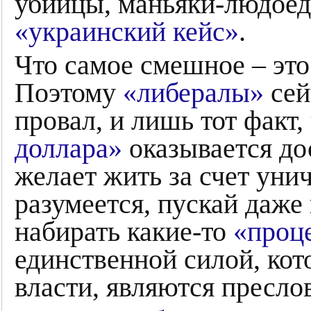
убийцы, маньяки-людоед
«украинский кейс»
.
Что самое смешное – эт
Поэтому
«либералы»
сей
провал, и лишь тот факт
доллара»
оказывается дос
желает жить за счет уни
разумеется, пускай даже
набирать какие-то
«проц
единственной силой, кот
власти, являются пресло