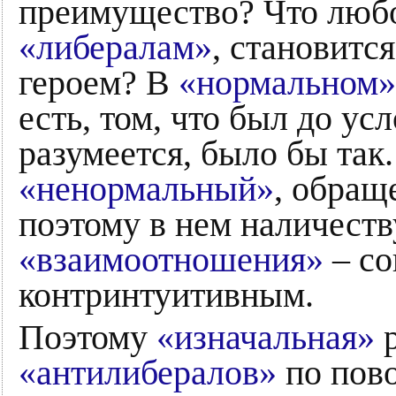
преимущество? Что любо
«либералам»
, становитс
героем? В
«нормальном»
есть, том, что был до ус
разумеется, было бы так.
«ненормальный»
, обращ
поэтому в нем наличест
«взаимоотношения»
– со
контринтуитивным.
Поэтому
«изначальная»
р
«антилибералов»
по пово