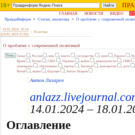
18+
ПР
ГЛАВНАЯ
НОВОСТИ
ВИДЕО
СТ
ПравдаИнформ
≈
Статьи, аналитика
≈
О проблеме с современной поли
19.01.2024
, 10:14
Политика
(24.01.2024 21:03)
О проблеме с современной политикой
,
,
,
,
,
,
,
Запад
Россия
мир
власть
государство
идея
Европа
Н
,
,
,
,
,
,
Крым
Путин
США
Украина
война
националисты
СМИ
,
,
,
,
,
демократы
образование
партия
Зюганов
демократия
дети
,
,
,
Китай
акции
будущее
Антон Лазарев
Антон Лазарев
anlazz.livejournal.c
14.01.2024 – 18.01.2
Оглавление