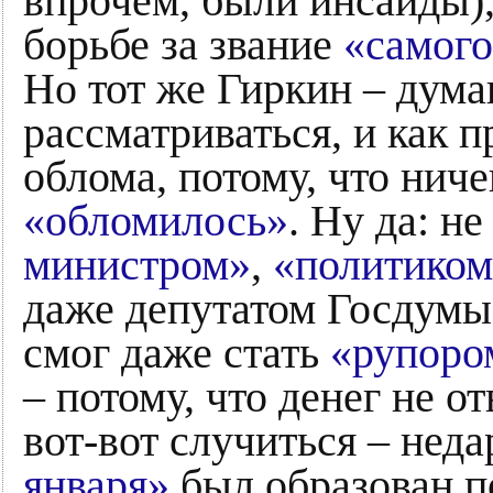
впрочем, были инсайды),
борьбе за звание
«самого
Но тот же Гиркин – дума
рассматриваться, и как 
облома, потому, что нич
«обломилось»
. Ну да: не
министром»
,
«политиком
даже депутатом Госдумы н
смог даже стать
«рупоро
– потому, что денег не от
вот-вот случиться – нед
января»
был образован п