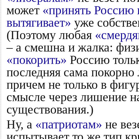
может
«принять Россию 
вытягивает»
уже собстве
(Поэтому любая
«смерд
– а смешна и жалка: фи
«покорить»
Россию тольк
последняя сама покорно л
причем не только в фигу
смысле через лишение н
существования.)
Ну, а
«патриотам»
не вез
испытывает то же тип кри