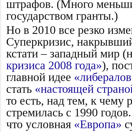
штрафов. (Много меньш
государством гранты.)
Но в 2010 все резко изме
Суперкризис, накрывший
кстати – западный мир (
кризиса 2008 года»
), по
главной идее
«либералов
стать
«настоящей страно
то есть, над тем, к чему 
стремилась с 1990 годов.
что условная
«Европа»
с