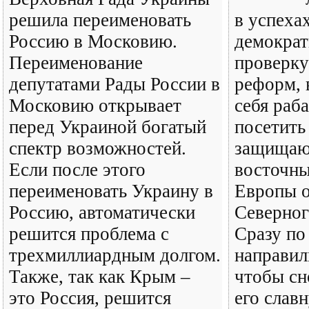
решила переименовать
в успеха
Россию в Московию.
демократ
Переименование
проверк
депутатами Рады России в
реформ, 
Московию открывает
себя раба
перед Украиной богатый
посетить
спектр возможностей.
защищаю
Если после этого
восточны
переименовать Украину в
Европы о
Россию, автоматически
Северног
решится проблема с
Сразу по
трехмиллиардным долгом.
направил
Также, так как Крым –
чтобы сн
это Россия, решится
его слав