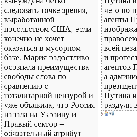
вынуждена четко
Путина и
следовать точке зрения,
чего по 
выработанной
агенты П
посольством США, если
изображ
конечно не хочет
правосек
оказаться в мусорном
всей нез
баке. Мария радостливо
и протес
осознала преимущества
агентов 
свободы слова по
а админи
сравнению с
президен
тоталитарной цензурой и
Путина и
уже объявила, что Россия
раздули в
напала на Украину и
3
Правый сектор –
обязательный атрибут