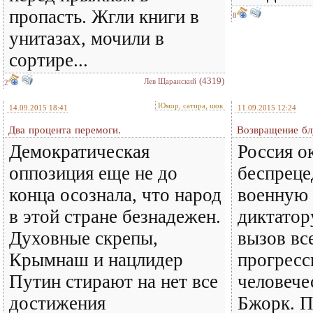
пропасть. Жгли книги в
8
унитазах, мочили в
сортире...
(4319)
Лев Щаранский
2
Юмор, сатира, шок
14.09.2015 18:41
11.09.2015 12:24
Два процента перемоги.
Возвращение бл
Демократическая
Россия о
оппозиция еще не до
беспрец
конца осознала, что народ
военную
в этой стране безнадежен.
диктатор
Духовные скрепы,
вызов вс
Крымнаш и нацлидер
прогресс
Путин стирают на нет все
человече
достижения
Бжорк. 