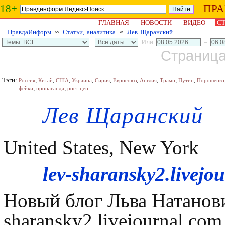
18+
ПР
ГЛАВНАЯ
НОВОСТИ
ВИДЕО
СТ
ПравдаИнформ
≈
Статьи, аналитика
≈
Лев Щаранский
Или:
–
Страница 
Тэги:
,
,
,
,
,
,
,
,
,
Россия
Китай
США
Украина
Сирия
Евросоюз
Англия
Трамп
Путин
Порошенко
,
,
фейки
пропаганда
рост цен
Лев Щаранский
United States, New York
lev-sharansky2.livejo
Новый блог Льва Натанов
sharansky2.livejournal.c