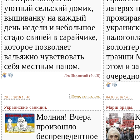
уютный сельский домик,
лагерях 
вышиванку на каждый
прожирая
день недели и небольшое
украинск
стадо свиней в сарайчике,
налогопл
которое позволяет
волонтер
вальяжно чувствовать
транши 
себя местным паном.
этом и з
очередно
(4028)
Лев Щаранский
1
Юмор, сатира, шок
29.03.2016 13:48
04.03.2016 14:55
Украинские санкции.
Марш зрады.
Молния! Вчера
К
произошло
н
беспрецедентное
о