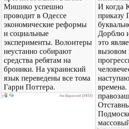
Мишико успешно
И когда 
проводит в Одессе
приказу 
экономические реформы
буквальн
и социальные
Дорблю и
эксперименты. Волонтеры
это явля
неустанно собирают
вызовом 
средства ребятам на
прогресс
броники. На украинский
человече
язык переведены все тома
наступаю
Гарри Поттера.
времена.
правоза
(3453)
Лев Щаранский
1
Отставны
Подмоско
массовый