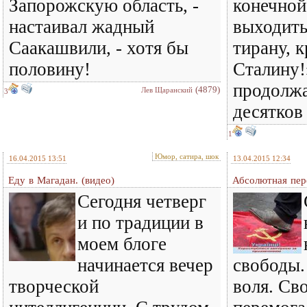
Запорожскую область, -
конечной
настаивал жадный
выходить
Саакашвили, - хотя бы
тирану, 
половину!
Сталину!
продолжа
(4879)
Лев Щаранский
3
десятков 
1
Юмор, сатира, шок
16.04.2015 13:51
13.04.2015 12:34
Еду в Магадан. (видео)
Абсолютная пер
Сегодня четверг
и по традиции в
моем блоге
начинается вечер
свободы.
творческой
воля. Св