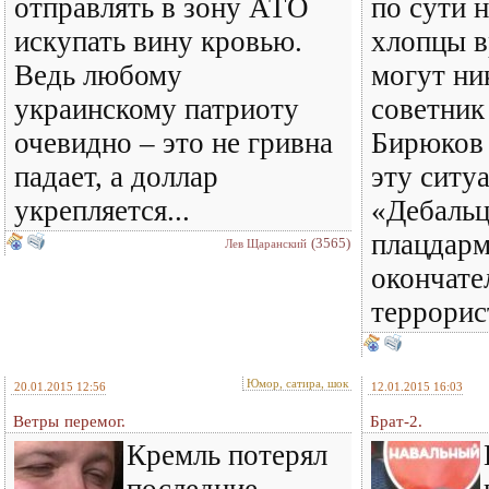
отправлять в зону АТО
по сути н
искупать вину кровью.
хлопцы в
Ведь любому
могут ни
украинскому патриоту
советни
очевидно – это не гривна
Бирюков 
падает, а доллар
эту ситу
укрепляется...
«Дебаль
плацдарм
(3565)
Лев Щаранский
окончате
террорис
Юмор, сатира, шок
20.01.2015 12:56
12.01.2015 16:03
Ветры перемог.
Брат-2.
Кремль потерял