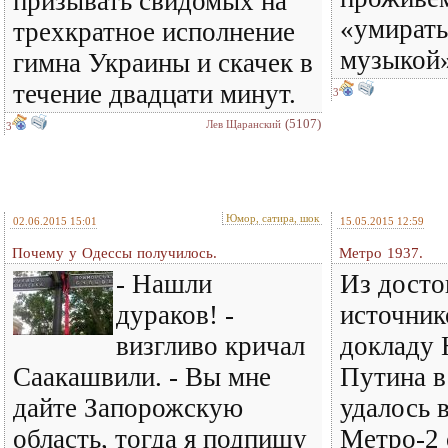
призывать свидомых на
«умирать 
трехкратное исполнение
музыкой»
гимна Украины и скачек в
течение двадцати минут.
3
(5107)
Лев Щаранский
3
Юмор, сатира, шок
02.06.2015 15:01
15.05.2015 12:59
Почему у Одессы получилось.
Метро 1937.
- Нашли
Из дост
дураков! -
источник
визгливо кричал
докладу 
Саакашвили. - Вы мне
Путина в
дайте Запорожскую
удалось 
область, тогда я подпишу
Метро-2 