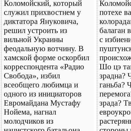
Коломойский, который
Коломойс
служил прихвостнем у
потехе в
диктатора Януковича,
колорада
решил устроить из
балаган 
вильной Украины
с избиен
феодальную вотчину. В
пуштунс
хамской форме оскорбил
происхо
корреспондента «Радио
Шо цэ та
Свобода», избил
зрадна? 
всеобщего любимца и
ганьба? 
одного из инициаторов
перемога
Евромайдана Мустафу
зрада? Т
Нойема, нагнал
евроукро
молодчиков из
растерян
нацистского батальона
стороны 