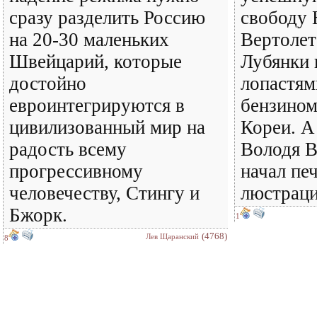
сразу разделить Россию
свободу 
на 20-30 маленьких
Вертолет
Швейцарий, которые
Лубянки 
достойно
лопастям
евроинтегрируются в
бензином
цивилизованный мир на
Кореи. А
радость всему
Володя 
прогрессивному
начал пе
человечеству, Стингу и
люстраци
Бжорк.
1
(4768)
Лев Щаранский
8