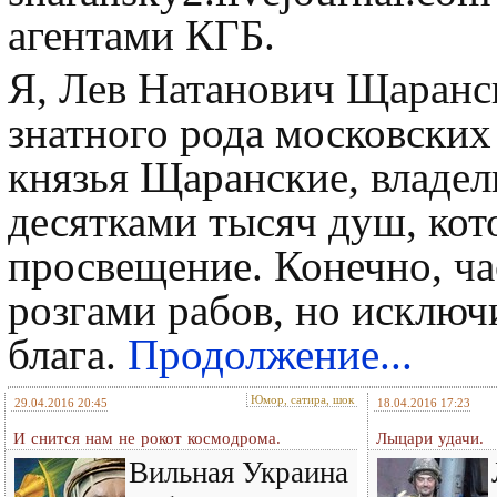
агентами КГБ.
Я, Лев Натанович Щаранск
знатного рода московских
князья Щаранские, владе
десятками тысяч душ, кото
просвещение. Конечно, ча
розгами рабов, но исключ
блага.
Продолжение...
Юмор, сатира, шок
29.04.2016 20:45
18.04.2016 17:23
И снится нам не рокот космодрома.
Лыцари удачи.
Вильная Украина