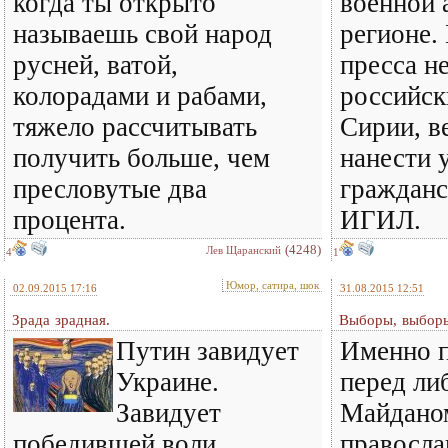
когда ты открыто
военной 
называешь свой народ
регионе.
русней, ватой,
пресса н
колорадами и рабами,
российск
тяжело рассчитывать
Сирии, в
получить больше, чем
нанести 
пресловутые два
гражданс
процента.
ИГИЛ.
(4248)
Лев Щаранский
4
1
Юмор, сатира, шок
02.09.2015 17:16
31.08.2015 12:51
Зрада зрадная.
Выборы, выбор
Путин завидует
Именно п
Украине.
перед ли
Завидует
Майдано
победившей воли
правосл