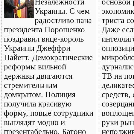
Незалежности
основой
Украины. С чем
экономик
радостливо пана
триста с
президента Порошенко
Даже есл
поздравил вице-король
интеллиг
Украины Джеффри
оппозици
Пайетт. Демократические
микробло
реформы вильной
дурналис
державы двигаются
ТВ на по
стремительным
деликате
домкратом. Полиция
средств,
получила красивую
созерцан
форму, новые сотрудники
воплоще
выглядят модно и
руки рын
презентабельно. Батоно
неполжив