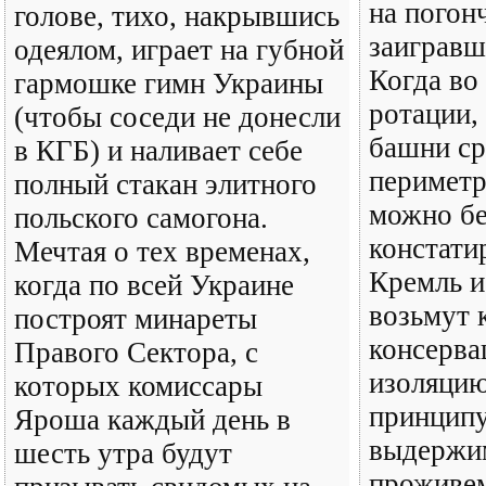
на погон
голове, тихо, накрывшись
заигравш
одеялом, играет на губной
Когда во
гармошке гимн Украины
ротации,
(чтобы соседи не донесли
башни ср
в КГБ) и наливает себе
периметр
полный стакан элитного
можно бе
польского самогона.
констати
Мечтая о тех временах,
Кремль и
когда по всей Украине
возьмут 
построят минареты
консерва
Правого Сектора, с
изоляцию
которых комиссары
принципу
Яроша каждый день в
выдержим
шесть утра будут
проживем