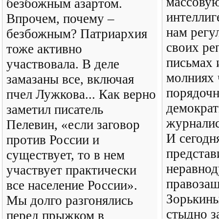
массову
безбожным азартом.
интеллиг
Впрочем, почему –
нам регу
безбожным? Патриархия
своих ре
тоже активно
письмах 
участвовала. В деле
молниях 
замазаны все, включая
порядочн
пчел Лужкова... Как верно
демократ
заметил писатель
журналис
Пелевин, «если заговор
И сегодн
против России и
представ
существует, то в нем
неравно
участвует практически
правоза
все население России».
Зорькины
Мы долго разгонялись
стыдно з
перед прыжком в