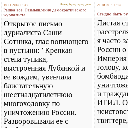
Ложь, бред, вред, деза
10.11.2015 16:43
26.10.2015 17:25
Рашка всё. Размышления демократического
Стыдно быть ру
журналиста.
Листая с
Открытое письмо
расстрел
дурналиста Саши
я часто 
Сотника, глас вопиющего
России о
в пустыни: "Крепкая
Империя 
стена тупика,
голову, 
выстроенная Лубянкой и
бомбард
ее вождем, увенчала
уничтожа
блистательную
и гражда
шестнадцатилетнюю
ИГИЛ. О
многоходовку по
неистовс
уничтожению России.
твиттере
Разворовывали ее с