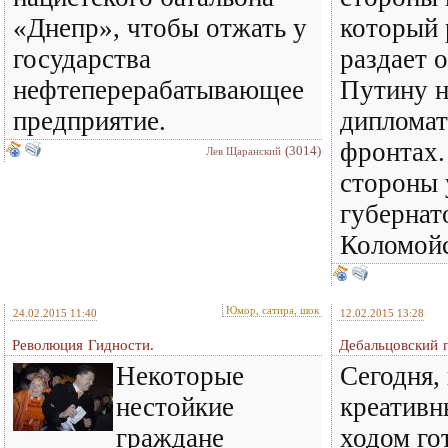
«Днепр», чтобы отжать у
который 
государства
раздает 
нефтеперерабатывающее
Путину н
предприятие.
дипломат
фронтах.
(3014)
Лев Щаранский
стороны
губернат
Коломойс
Юмор, сатира, шок
24.02.2015 11:40
12.02.2015 13:28
Революция Гидности.
Дебальцовский 
Некоторые
Сегодня,
нестойкие
креативн
граждане
ходом го