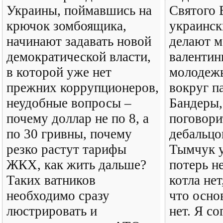
Украины, поймавшись на
Святого 
крючок зомбоящика,
украинск
начинают задавать новой
делают 
демократической власти,
валентин
в которой уже нет
молодежь
прежних коррупционеров,
вокруг п
неудобные вопросы –
Бандеры,
почему доллар не по 8, а
поговори
по 30 гривны, почему
дебальцо
резко растут тарифы
Тымчук у
ЖКХ, как жить дальше?
потерь н
Таких ватников
котла нет
необходимо сразу
что осно
люстрировать и
нет. Я со