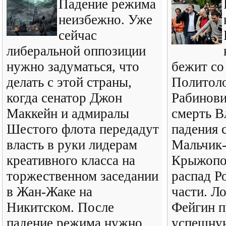
Падение режима
неизбежно. Уже
сейчас
либеральной оппозиции
нужно задуматься, что
бежит со
делать с этой страны,
Политоло
когда сенатор Джон
Рабинови
Маккейн и адмиралы
смерть В
Шестого флота передадут
падения 
власть в руки лидерам
Мальчик-
креативного класса на
Крыжопол
торжественном заседании
распад Р
в Жан-Жаке на
части. Л
Никитском. После
Фейгин 
падение режима нужно
успешную