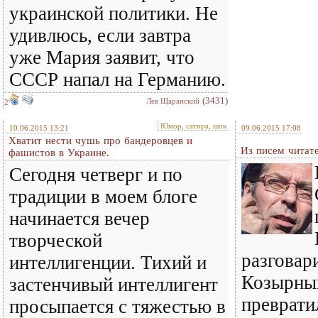
украинской политики. Не
удивлюсь, если завтра
уже Мария заявит, что
СССР напал на Германию.
(3431)
Лев Щаранский
2
Юмор, сатира, шок
10.06.2015 13:21
09.06.2015 17:08
Хватит нести чушь про бандеровцев и
Из писем читат
фашистов в Украине.
Сегодня четверг и по
традиции в моем блоге
начинается вечер
творческой
разговари
интеллигенции. Тихий и
Козырный
застенчивый интеллигент
преврати
просыпается с тяжестью в