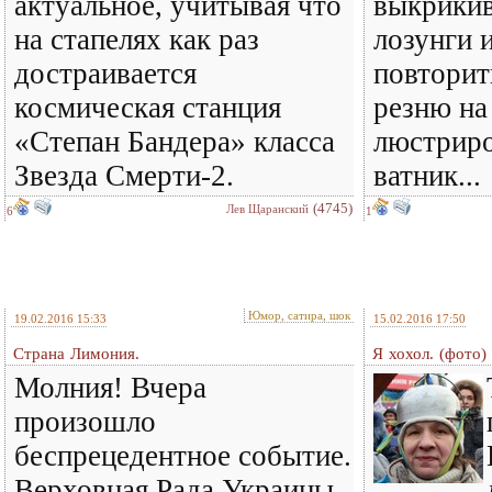
актуальное, учитывая что
выкрикив
на стапелях как раз
лозунги 
достраивается
повтори
космическая станция
резню на
«Степан Бандера» класса
люстрир
Звезда Смерти-2.
ватник...
(4745)
Лев Щаранский
6
1
Юмор, сатира, шок
19.02.2016 15:33
15.02.2016 17:50
Страна Лимония.
Я хохол. (фото)
Молния! Вчера
произошло
беспрецедентное событие.
Верховная Рада Украины