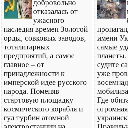
добровольно
отказалась от
ужасного
наследия времен Золотой
пропаган
орды, совковых заводов,
имени Ук
тоталитарных
самые уд
предприятий, а самое
планеты.
главное – от
судите с
принадлежности к
уже пров
имперской идее русского
восемнад
народа. Поменяв
мобилиза
стартовую площадку
Где обита
космического корабля и
огромная
гул турбин атомной
украинск
электростанции на
Правильн