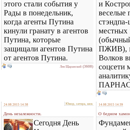
этого стали события у
и Костро
Рады в понедельник,
веселые 
когда агенты Путина
стэндпа-
кинули гранату в агентов
местных 
Путина, которые
(обычный
защищали агентов Путина
ПЖИВ), п
от агентов Путина.
Волков в
соцсети
(3608)
Лев Щаранский
аналитик
ПАРНАСа
Юмор, сатира, шок
24.08.2015 14:38
14.08.2015 14:39
День незалежности.
О бедном хамон
Сегодня День
Фундаме