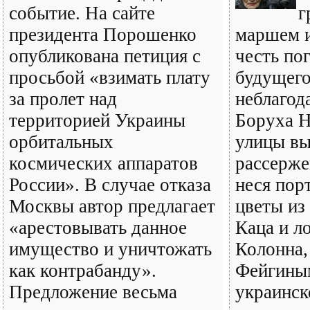
событие. На сайте
г
президента Порошенко
маршем и
опубликована петиция с
честь по
просьбой «взимать плату
будущего
за пролет над
неблагод
территорией Украины
Боруха Н
орбитальных
улицы вы
космических аппаратов
рассерже
России». В случае отказа
неся пор
Москвы автор предлагает
цветы из
«арестовывать данное
Каца и л
имущество и уничтожать
Колонна,
как контрабанду».
Фейгины
Предложение весьма
украинск