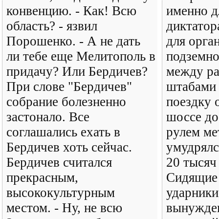
конвенцию. - Как! Всю
именно д
область? - язвил
диктатор
Порошенко. - А не дать
для орга
ли тебе еще Мелитополь в
подземно
придачу? Или Бердичев?
между р
При слове "Бердичев"
штабами 
собрание болезненно
поездку 
застонало. Все
шоссе до
соглашались ехать в
рулем ме
Бердичев хоть сейчас.
умудрялс
Бердичев считался
20 тысяч
прекрасным,
Сидящие 
высококультурным
ударники
местом. - Ну, не всю
вынужде