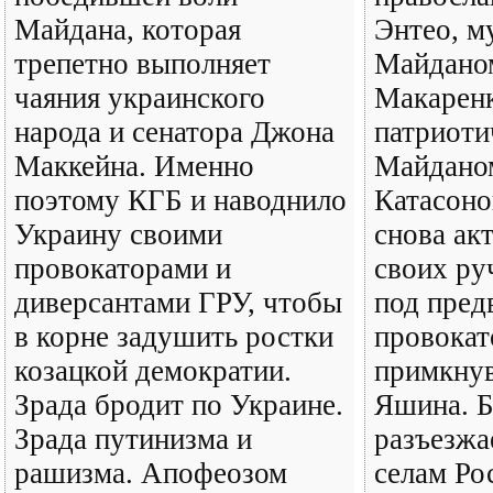
Майдана, которая
Энтео, 
трепетно выполняет
Майданом
чаяния украинского
Макаренк
народа и сенатора Джона
патриоти
Маккейна. Именно
Майдано
поэтому КГБ и наводнило
Катасоно
Украину своими
снова ак
провокаторами и
своих ру
диверсантами ГРУ, чтобы
под пред
в корне задушить ростки
провокат
козацкой демократии.
примкнув
Зрада бродит по Украине.
Яшина. Б
Зрада путинизма и
разъезжа
рашизма. Апофеозом
селам Ро