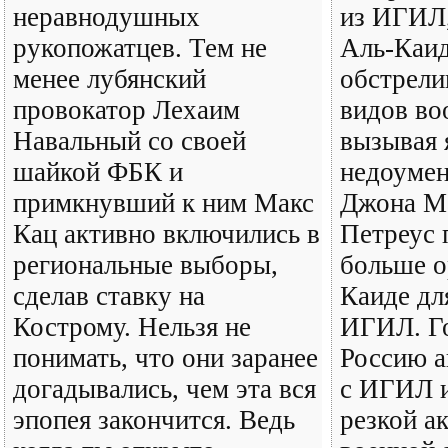
неравнодушных
из ИГИЛ,
рукопожатцев. Тем не
Аль-Каид
менее лубянский
обстрели
провокатор Лехаим
видов во
Навальный со своей
вызывая 
шайкой ФБК и
недоумен
примкнувший к ним Макс
Джона Ма
Кац активно включились в
Петреус 
региональные выборы,
больше о
сделав ставку на
Каиде дл
Кострому. Нельзя не
ИГИЛ. Го
понимать, что они заранее
Россию а
догадывались, чем эта вся
с ИГИЛ и
эпопея закончится. Ведь
резкой а