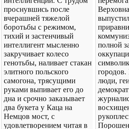
интеллигенции. С трудом
перемога
проснувшись после
Верховна
вчерашней тяжелой
выпустил
боротьбы с режимом,
приравн
тихий и застенчивый
коммуниз
интеллигент мысленно
полной з
закручивает колесо
оккупац
генотьбы, наливает стакан
символик
элитного польского
городов.
самогона, трясущими
люди, геи
руками выпивает его до
демократ
дна и срочно заказывает
журналис
два букета у Каца на
восхище
Немцов мост, с
рукоплес
удовлетворением читая в
Порошен