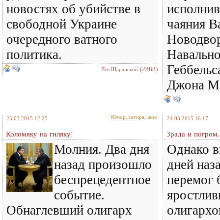
новостях об убийстве в
исполнив
свободной Украине
чаяния В
очередного ватного
Новодвор
политика.
Навально
Геббельс
(2888)
Лев Щаранский
Джона Ма
Юмор, сатира, шок
25.03.2015 12:25
24.03.2015 16:17
Коломяку на гиляку!
Зрада и погром.
Молния. Два дня
Однако в
назад произошло
дней наз
беспрецедентное
перемог 
событие.
яростли
Обнаглевший олигарх
олигархо