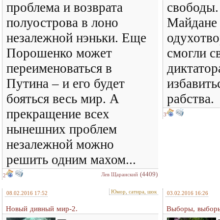
проблема и возврата
свободы.
полуострова в лоно
Майдане 
незалежной нэньки. Еще
одухотво
Порошенко может
смогли с
переименоваться в
диктатор
Путина – и его будет
избавить
бояться весь мир. А
рабства.
прекращение всех
3
нынешних проблем
незалежной можно
решить одним махом...
(4409)
Лев Щаранский
2
Юмор, сатира, шок
08.02.2016 17:52
03.02.2016 16:26
Новый дивный мир-2.
Выборы, выборы