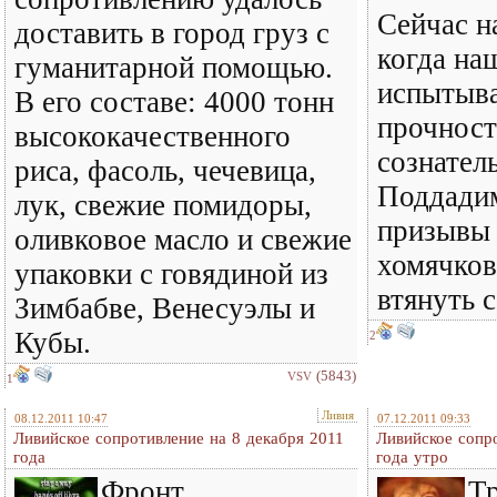
Сейчас н
доставить в город груз с
когда на
гуманитарной помощью.
испытыв
В его составе: 4000 тонн
прочност
высококачественного
сознател
риса, фасоль, чечевица,
Поддадим
лук, свежие помидоры,
призывы 
оливковое масло и свежие
хомячков
упаковки с говядиной из
втянуть с
Зимбабве, Венесуэлы и
Кубы.
2
(5843)
VSV
1
Ливия
08.12.2011 10:47
07.12.2011 09:33
Ливийское сопротивление на 8 декабря 2011
Ливийское сопр
года
года утро
Фронт
Тр