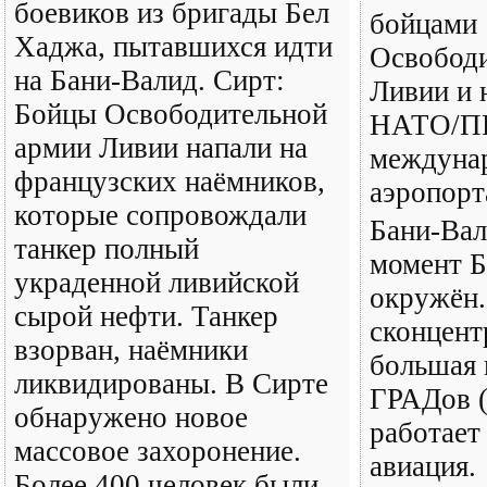
боевиков из бригады Бел
бойцами
Хаджа, пытавшихся идти
Освободи
на Бани-Валид. Сирт:
Ливии и 
Бойцы Освободительной
НАТО/ПН
армии Ливии напали на
междуна
французских наёмников,
аэропорт
которые сопровождали
Бани-Вал
танкер полный
момент Б
украденной ливийской
окружён.
сырой нефти. Танкер
сконцент
взорван, наёмники
большая 
ликвидированы. В Сирте
ГРАДов (
обнаружено новое
работает
массовое захоронение.
авиация.
Более 400 человек были