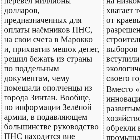
перевёл миллионы
на низком
долларов,
хватает 
предназначенных для
от краев
оплаты наёмников ПНС,
разрешен
на свои счета в Марокко
строител
и, прихватив мешок денег,
выборов 
решил бежать из страны
вступили
по поддельным
экологич
документам, чему
своего го
помешали ополченцы из
Вместо «
города Зинтан. Вообще,
инноваци
по информации Зелёной
развитым
армии, в подавляющем
хозяйств
большинстве руководство
обрекли 
ПНС находится вне
промышл