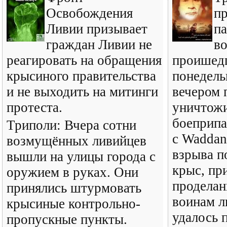
Освобождения
п
Ливии призывает
па
граждан Ливии не
во
реагировать на обращения
проишед
крысиного правительства
понедель
и не выходить на митинги
вечером 
протеста.
уничтожи
боеприпа
Триполи: Вчера сотни
с Waddan
возмущённых ливийцев
взрыва п
вышли на улицы города с
крыс, пр
оружием в руках. Они
проделан
принялись штурмовать
воинам л
крысиные контрольно-
удалось 
пропускные пункты.