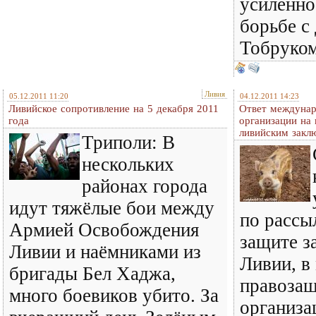
усиленно
борьбе с
Тобруком
Ливия
05.12.2011 11:20
04.12.2011 14:23
Ливийское сопротивление на 5 декабря 2011
Ответ междуна
года
организации на
ливийским закл
Триполи: В
нескольких
районах города
идут тяжёлые бои между
по рассы
Армией Освобождения
защите з
Ливии и наёмниками из
Ливии, в
бригады Бел Хаджа,
правоза
много боевиков убито. За
организа