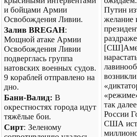
крысиными интервентами
ожидаем.
и бойцами Армии
Путин из
Освобождения Ливии.
желание 
президен
Залив BREGAH
:
раздраже
Мощной атаке Армии
[СШ]Аме
Освобождения Ливии
нарастат
подверглась группа
лавинооб
натовских военных судов.
возникли
9 кораблей отправлено на
«диктато
дно.
«режиме»
Бани-Валид:
В
так дале
окрестностях города идут
России Г
тяжёлые бои.
США истр
Сирт
: Зеленому
миллионо
сопротивлению удалось