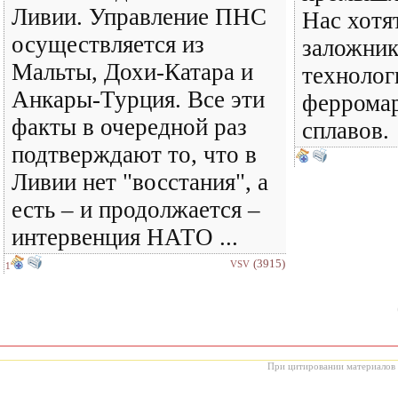
Ливии. Управление ПНС
Нас хотя
осуществляется из
заложни
Мальты, Дохи-Катара и
технолог
Анкары-Турция. Все эти
феррома
факты в очередной раз
сплавов.
подтверждают то, что в
Ливии нет "восстания", а
есть – и продолжается –
интервенция НАТО ...
(3915)
VSV
1
При цитировании материалов с