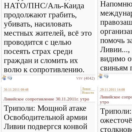
Напомню,
НАТО/ПНС/Аль-Каида
междуна
продолжают грабить,
правоза
убивать, насиловать
организа
местных жителей, всё это
помочь 
проводится с целью
Ливии...,
посеять страх среди
видимо о
граждан и сломить их
свиньям п
волю к сопротивлению.
(4042)
VSV
Ливия
30.11.2011 09:48
29.11.2011 14:08
Новости
Ливийское сопро
Ливийское сопротивление 30.11.2011г. утро
утро
Триполи: Мощной атаке
Триполи
Освободительной армии
ожесточ
Ливии подвергся конвой
столкнов