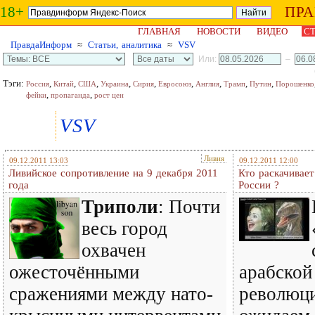
18+
ПР
ГЛАВНАЯ
НОВОСТИ
ВИДЕО
СТ
ПравдаИнформ
≈
Статьи, аналитика
≈
VSV
Или:
–
Тэги:
,
,
,
,
,
,
,
,
,
Россия
Китай
США
Украина
Сирия
Евросоюз
Англия
Трамп
Путин
Порошенко
,
,
фейки
пропаганда
рост цен
VSV
Ливия
09.12.2011 13:03
09.12.2011 12:00
Ливийское сопротивление на 9 декабря 2011
Кто раскачивает
года
России ?
Триполи
: Почти
весь город
охвачен
ожесточёнными
арабской
сражениями между нато-
революци