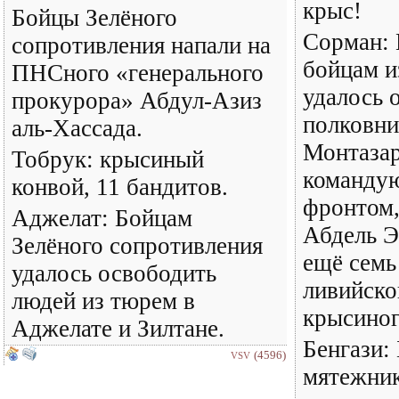
крыс!
Бойцы Зелёного
Сорман: 
сопротивления напали на
бойцам и
ПНСного «генерального
удалось 
прокурора» Абдул-Азиз
полковни
аль-Хассада.
Монтазар
Тобрук: крысиный
команду
конвой, 11 бандитов.
фронтом,
Аджелат: Бойцам
Абдель Э
Зелёного сопротивления
ещё семь
удалось освободить
ливийско
людей из тюрем в
крысиног
Аджелате и Зилтане.
Бенгази:
(4596)
VSV
мятежник