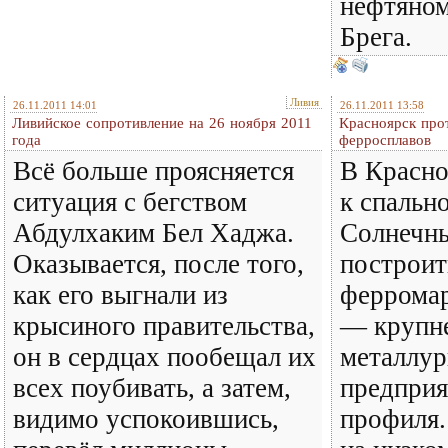
нефтяном
Брега.
Ливия
26.11.2011 14:01
26.11.2011 13:58
Ливийское сопротивление на 26 ноября 2011
Красноярск прот
года
ферросплавов
Всё больше проясняется
В Красно
ситуация с бегством
к спальн
Абдулхаким Бел Хаджа.
Солнечн
Оказывается, после того,
построит
как его выгнали из
ферромар
крысиного правительства,
— крупне
он в сердцах пообещал их
металлур
всех поубивать, а затем,
предприя
видимо успокоившись,
профиля.