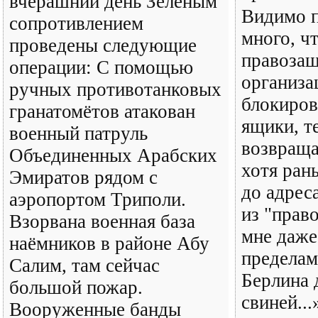
вчерашний день Зелёным
Видимо п
сопротивлением
много, ч
проведены следующие
правоза
операции: С помощью
организа
ручных противотанковых
блокиров
гранатомётов атакован
ящики, т
военный патруль
возвраща
Объединенных Арабских
хотя ран
Эмиратов рядом с
до адрес
аэропортом Триполи.
из "прав
Взорвана военная база
мне даже
наёмников в районе Абу
пределам
Салим, там сейчас
Берлина 
большой пожар.
свиней...
Вооруженные банды