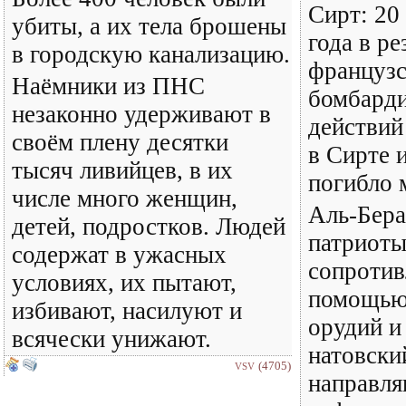
Сирт: 20
убиты, а их тела брошены
года в ре
в городскую канализацию.
француз
Наёмники из ПНС
бомбарди
незаконно удерживают в
действи
своём плену десятки
в Сирте 
тысяч ливийцев, в их
погибло 
числе много женщин,
Аль-Бера
детей, подростков. Людей
патриоты
содержат в ужасных
сопротив
условиях, их пытают,
помощью
избивают, насилуют и
орудий и
всячески унижают.
натовски
(4705)
VSV
направл