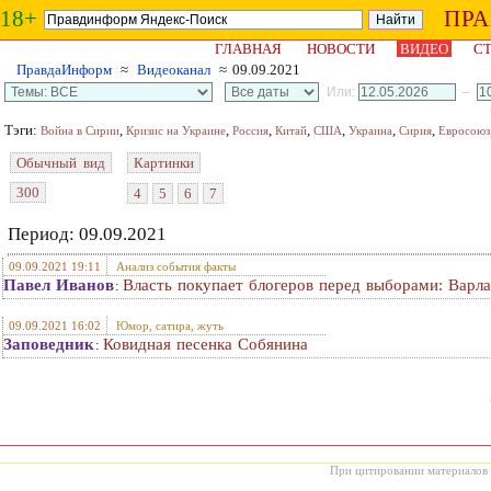
18+
ПР
ГЛАВНАЯ
НОВОСТИ
ВИДЕО
СТ
ПравдаИнформ
≈
Видеоканал
≈ 09.09.2021
Или:
–
Тэги:
,
,
,
,
,
,
,
Война в Сирии
Кризис на Украине
Россия
Китай
США
Украина
Сирия
Евросоюз
Обычный вид
Картинки
300
4
5
6
7
Период: 09.09.2021
09.09.2021 19:11
Анализ события факты
Павел Иванов
Власть покупает блогеров перед выборами: Варла
:
09.09.2021 16:02
Юмор, сатира, жуть
Заповедник
Ковидная песенка Собянина
:
При цитировании материалов с