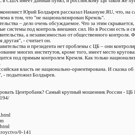
С в США имеет данный пункт, и российскому ЦБ такой же пу
экономист Юрий Болдырев рассказал Накануне.RU, что, на с
блема в том, что "не национализирован Кремль".
ельства – дело очень обсуждаемое. Что за этим скрывается, 
е системы под контроль внешних сил. Но в России есть и с
вительства, а независимостью от общественного контроля. Ф
 другая", - считает он.
равительства и президента нет проблемы с ЦБ – они контроли
ание многих институтов, кроме того, имеет место круговая
дится под прямым контролем Кремля. Как только национализ
.
сийская власть не национально-ориентирована. И сказка об 
", - подытожил Болдырев.
ровать Центробанк? Самый крупный мошенник России - ЦБ 
194/
t.html
tm
.html
troyctvo/0-141