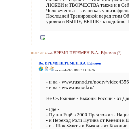
ЛЮБВИ и ТВОРЧЕСТВА также и в Себе 
Человечества - т. е. ни как у шизофрен
Последней Тренировкой перед этим Об
уровня и ВЫШЕ, ВЫШЕ - к подобию Т
ВРЕМЯ ПЕРЕМЕН В.А. Ефимов
(7)
06.07.2014
kob
Re: ВРЕМЯ ПЕРЕМЕН В.А. Ефимов
от
mishka975
08.07.14 16:36
- и на - www.rusnod.ru/nodtv/video4356
- и на - www.rusnod.ru/
Не С-Ложные - Выходы России - от Да
- Где -
- Путин Ещё в 2000 Предложил - Наци
- и Переход Роли Путина от Кенеди к 
- и - Шок-Факты и Выходы из Колонии 