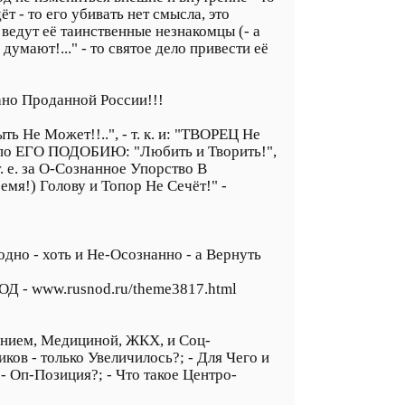
ёт - то его убивать нет смысла, это
 ведут её таинственные незнакомцы (- а
думают!..." - то святое дело привести её
ано Проданной России!!!
ь Не Может!!..", - т. к. и: "ТВОРЕЦ Не
 не по ЕГО ПОДОБИЮ: "Любить и Творить!",
. е. за О-Сознанное Упорство В
емя!) Голову и Топор Не Сечёт!" -
дно - хоть и Не-Осознанно - а Вернуть
 НОД - www.rusnod.ru/theme3817.html
ванием, Медициной, ЖКХ, и Соц-
ков - только Увеличилось?; - Для Чего и
- Оп-Позиция?; - Что такое Центро-