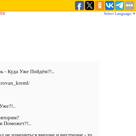
ЙТЕ
Select Language
▼
 - Куда Уже Пойдём?!..
zirovan_kreml/
Уже?!..
овторим?
и Поможет?!..
род не измениться внешне и внутренне - то