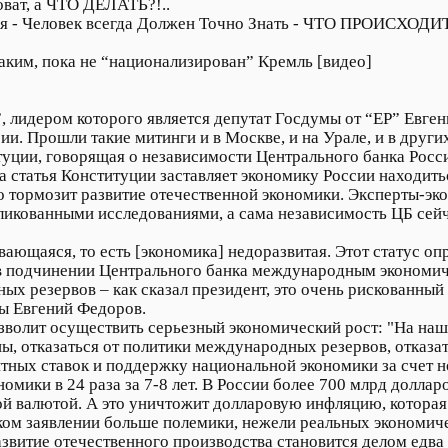
оват, а ЧТО ДЕЛАТЬ?!..
я - Человек всегда Должен Точно Знать - ЧТО ПРОИСХОДИТ!
аким, пока не “национализирован” Кремль [видео]
 лидером которого является депутат Госдумы от “ЕР” Евген
и. Прошли такие митинги и в Москве, и на Урале, и в других
уции, говорящая о независимости Центрального банка Росси
 статья Конституции заставляет экономику России находить
о тормозит развитие отечественной экономики. Эксперты-эк
кованными исследованиями, а сама независимость ЦБ сейчас
ающаяся, то есть [экономика] недоразвитая. Этот статус опр
я в подчинении Центрального банка международным экономи
резервов – как сказал президент, это очень рискованный ш
ы Евгений Федоров.
зволит осуществить серьезный экономический рост: "На наш 
ы, отказаться от политики международных резервов, отказа
нтных ставок и поддержку национальной экономики за счет н
мики в 24 раза за 7-8 лет. В России более 700 млрд долларов
й валютой. А это уничтожит долларовую инфляцию, которая 
ком заявлении больше полемики, нежели реальных экономиче
азвитие отечественного производства становится делом едв