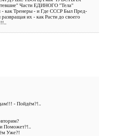
етевшие" Части ЕДИНОГО "Тела"
я - как Тренеры - и Где СССР Был Пред-
азвращая их - как Расти до своего
!..
м!!! - Пойдём?!..
овторим?
и Поможет?!..
нём Уже?!