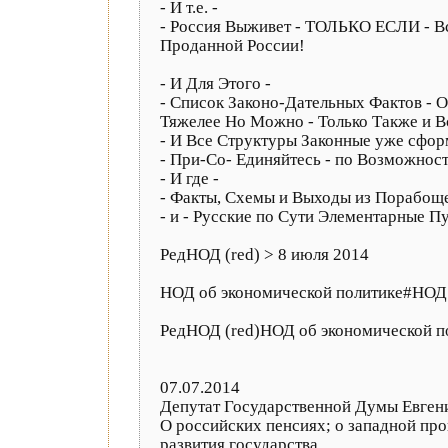
- И т.е. -
- Россия Выживет - ТОЛЬКО ЕСЛИ - Вс
Проданной России!
- И Для Этого -
- Список Законо-Дательных Фактов - О
Тяжелее Но Можно - Только Также и В
- И Все Структуры Законные уже сформи
- При-Со- Единяйтесь - по Возможнос
- И где -
- Факты, Схемы и Выходы из Порабоще
- и - Русские по Сути Элементарные П
РедНОД (red) > 8 июля 2014
НОД об экономической политике#НОД
РедНОД (red)НОД об экономической п
07.07.2014
Депутат Государственной Думы Евгени
О российских пенсиях; о западной про
развития государства.