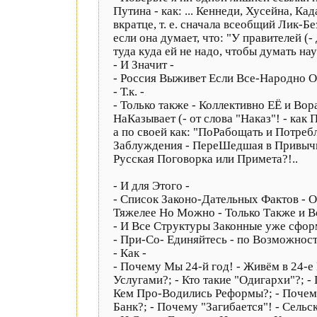
Путина - как: ... Кеннеди, Хусейна, Кад
вкратце, т. е. сначала всеобщий Лик-Б
если она думает, что: "У правителей (
туда куда ей не надо, чтобы думать научи
- И Значит -
- Россия Выживет Если Все-Народно О
- Т.к. -
- Только также - Коллективно ЕЁ и Вор
НаКазывает (- от слова "Наказ"! - как
а по своей как: "ПоРабощать и Потребл
Заблуждения - ПереШедшая в Привычку-Х
Русская Поговорка или Примета?!..
- И для Этого -
- Список Законо-Дательных Фактов - О
Тяжелее Но Можно - Только Также и В
- И Все Структуры Законные уже сформи
- При-Со- Единяйтесь - по Возможнос
- Как -
- Почему Мы 24-й год! - Живём в 24-е
Услугами?; - Кто такие "Одигархи"?; 
Кем Про-Водились Реформы?; - Почему 
Банк?; - Почему "Загибается"! - Сельско