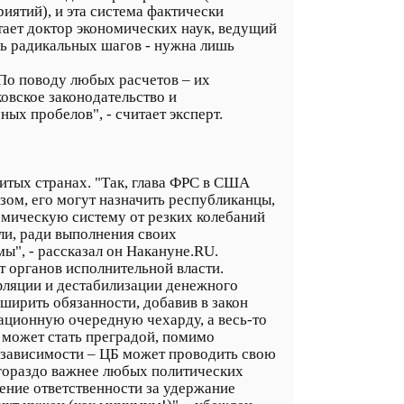
ятий), и эта система фактически
тает доктор экономических наук, ведущий
ль радикальных шагов - нужна лишь
 По поводу любых расчетов – их
овское законодательство и
ых пробелов", - считает эксперт.
витых странах. "Так, глава ФРС в США
разом, его могут назначить республиканцы,
номическую систему от резких колебаний
ли, ради выполнения своих
ы", - рассказал он Накануне.RU.
от органов исполнительной власти.
фляции и дестабилизации денежного
сширить обязанности, добавив в закон
изационную очередную чехарду, а весь-то
е может стать преградой, помимо
езависимости – ЦБ может проводить свою
 гораздо важнее любых политических
дение ответственности за удержание