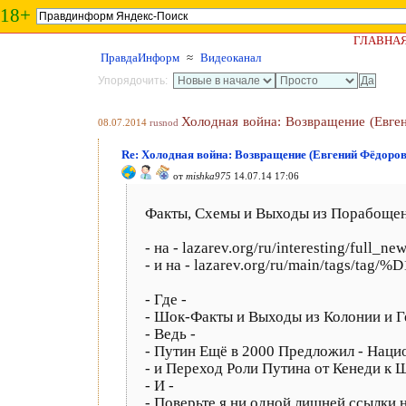
18+
ГЛАВНА
ПравдаИнформ
≈
Видеоканал
Упорядочить:
Холодная война: Возвращение (Евге
08.07.2014
rusnod
Re: Холодная война: Возвращение (Евгений Фёдоро
от
mishka975
14.07.14 17:06
Факты, Схемы и Выходы из Порабощени
- на - lazarev.org/ru/interesting/full_
- и на - lazarev.org/ru/main/tag
- Где -
- Шок-Факты и Выходы из Колонии и Ге
- Ведь -
- Путин Ещё в 2000 Предложил - Наци
- и Переход Роли Путина от Кенеди к 
- И -
- Поверьте я ни одной лишней ссылки н