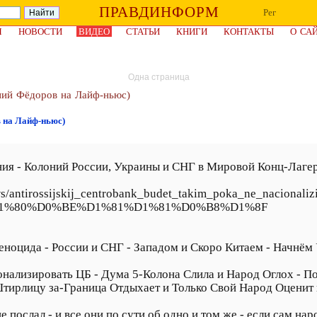
ПРАВДИНФОРМ
Рег
Я
НОВОСТИ
ВИДЕО
СТАТЬИ
КНИГИ
КОНТАКТЫ
О СА
Одна страница
ний Фёдоров на Лайф-ньюс)
в на Лайф-ньюс)
я - Колоний России, Украины и СНГ в Мировой Конц-Лагерь
news/antirossijskij_centrobank_budet_takim_poka_ne_nacionali
s/tag/%D1%80%D0%BE%D1%81%D1%81%D0%B8%D1%8F
ноцида - России и СНГ - Западом и Скоро Китаем - Начнём 
онализировать ЦБ - Дума 5-Колона Слила и Народ Оглох - П
Штирлицу за-Граница Отдыхает и Только Свой Народ Оценит 
е послал - и все они по сути об одно и том же - если сам на