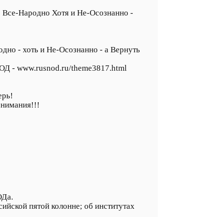
 Все-Народно Хотя и Не-Осознанно -
дно - хоть и Не-Осознанно - а Вернуть
 НОД - www.rusnod.ru/theme3817.html
ерь!
онимания!!!
ОДа.
сийской пятой колонне; об институтах