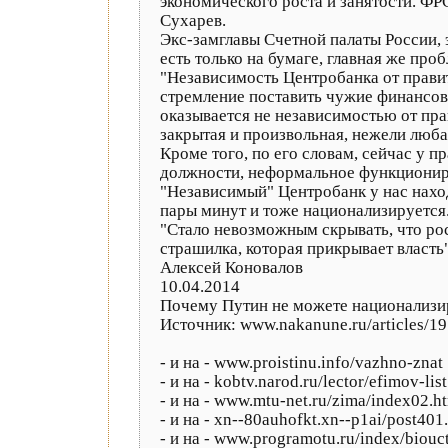
экономического роста и занятости. ФР
Сухарев.
Экс-замглавы Счетной палаты России, 
есть только на бумаге, главная же про
"Независимость Центробанка от правит
стремление поставить чужие финансовы
оказывается не независимостью от пра
закрытая и произвольная, нежели любая
Кроме того, по его словам, сейчас у п
должности, неформальное функциониров
"Независимый" Центробанк у нас нахо
пары минут и тоже национализируется
"Стало невозможным скрывать, что рос
страшилка, которая прикрывает власть
Алексей Коновалов
10.04.2014
Почему Путин не можете национализи
Источник: www.nakanune.ru/articles/19
- и на - www.proistinu.info/vazhno-znat
- и на - kobtv.narod.ru/lector/efimov-lis
- и на - www.mtu-net.ru/zima/index02.h
- и на - xn--80auhofkt.xn--p1ai/post401
- и на - www.programotu.ru/index/biouc