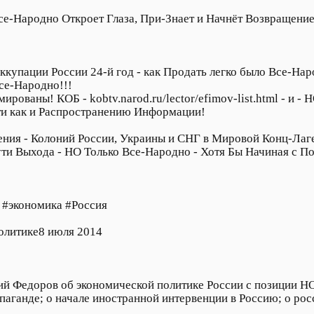
е-Народно Откроет Глаза, При-Знает и Начнёт Возвращение
ккупации России 24-й год - как Продать легко было Все-Наро
се-Народно!!!
рованы! КОБ - kobtv.narod.ru/lector/efimov-list.html - и -
ти как и Распространению Информации!
ния - Колоний России, Украины и СНГ в Мировой Конц-Лаг
ути Выхода - НО Только Все-Народно - Хотя Бы Начиная с П
 #экономика #Россия
олитике8 июля 2014
й Федоров об экономической политике России с позиции Н
паганде; о начале иностранной интервенции в Россию; о рос