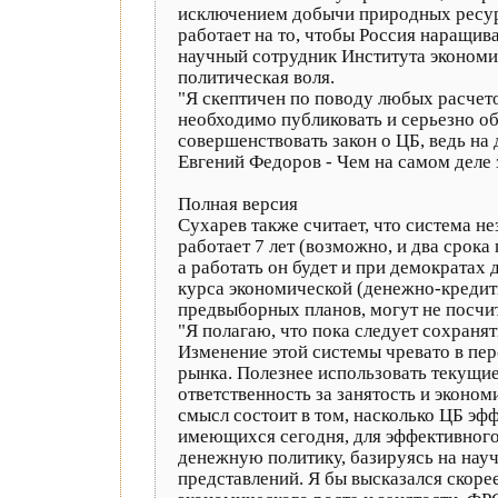
исключением добычи природных ресурсо
работает на то, чтобы Россия наращив
научный сотрудник Института экономи
политическая воля.
"Я скептичен по поводу любых расчето
необходимо публиковать и серьезно об
совершенствовать закон о ЦБ, ведь на
Евгений Федоров - Чем на самом деле 
Полная версия
Сухарев также считает, что система н
работает 7 лет (возможно, и два срока
а работать он будет и при демократах
курса экономической (денежно-кредитн
предвыборных планов, могут не посчит
"Я полагаю, что пока следует сохранят
Изменение этой системы чревато в пер
рынка. Полезнее использовать текущие
ответственность за занятость и эконом
смысл состоит в том, насколько ЦБ эф
имеющихся сегодня, для эффективного
денежную политику, базируясь на нау
представлений. Я бы высказался скоре