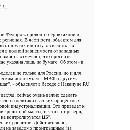
!..
ий Федоров, проводит серию акций и
 регионах. В частности, объектом для
и от других институтов власти. По
ся в полной зависимости от западных
ономисты отмечают, что прогнозы
 указана лишь на бумаге. Об этом - в
еделен не только для России, но и для
ческим институтам – МВФ и другим.
аг", - объясняет в беседе с Накануне.RU
взгляд, сейчас очень важно сделать
ться от политики высоких процентных
овой индустриализации. Это приведет к
 кредитной массы, т.е. это тот резерв,
не контролируется ЦБ".
ских расчетов. Действительно,
а ли не заведомо проигрышным (за