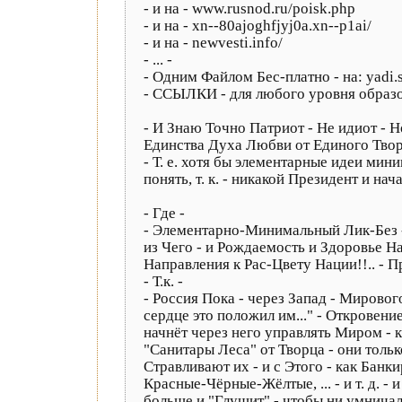
- и на - www.rusnod.ru/poisk.php
- и на - xn--80ajoghfjyj0a.xn--p1ai/
- и на - newvesti.info/
- ... -
- Одним Файлом Бес-платно - на: yadi
- ССЫЛКИ - для любого уровня образо
- И Знаю Точно Патриот - Не идиот - 
Единства Духа Любви от Единого Творц
- Т. е. хотя бы элементарные идеи мин
понять, т. к. - никакой Президент и на
- Где -
- Элементарно-Минимальный Лик-Без -
из Чего - и Рождаемость и Здоровье Н
Направления к Рас-Цвету Нации!!.. - П
- Т.к. -
- Россия Пока - через Запад - Мировог
сердце это положил им..." - Откровение
начнёт через него управлять Миром 
"Санитары Леса" от Творца - они только
Стравливают их - и с Этого - как Бан
Красные-Чёрные-Жёлтые, ... - и т. д. -
больше и "Глушит" - чтобы ни умнич