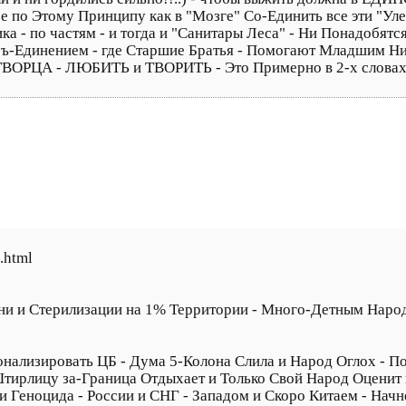
по Этому Принципу как в "Мозге" Со-Единить все эти "Ул
ика - по частям - и тогда и "Санитары Леса" - Ни Понадобятс
ъ-Единением - где Старшие Братья - Помогают Младшим Ни р
ВОРЦА - ЛЮБИТЬ и ТВОРИТЬ - Это Примерно в 2-х словах!
.html
ни и Стерилизации на 1% Территории - Много-Детным Народа
онализировать ЦБ - Дума 5-Колона Слила и Народ Оглох - П
Штирлицу за-Граница Отдыхает и Только Свой Народ Оценит 
и Геноцида - России и СНГ - Западом и Скоро Китаем - Нач