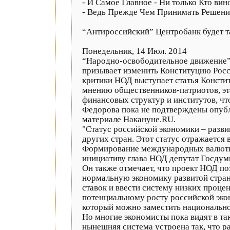
- И Самое Главное - Ни только Кто вин
- Ведь Прежде Чем Принимать Решени
“Антироссийский” Центробанк будет т
Понедельник, 14 Июл. 2014
“Народно-освободительное движение”,
призывает изменить Конституцию Росси
критики НОД выступает статья Констит
мнению общественников-патриотов, эта
финансовых структур и институтов, чт
Федорова пока не подтверждены опубли
материале Накануне.RU.
"Статус российской экономики – развив
других стран. Этот статус отражаетс
Формирование международных валютных 
инициативу глава НОД депутат Госдум
Он также отмечает, что проект НОД по
нормальную экономику развитой стран
ставок и ввести систему низких проце
потенциальному росту российской эконо
который можно заместить национально
Но многие экономисты пока видят в та
нынешняя система устроена так, что р