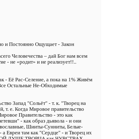
ьно и Постоянно Ощущает - Закон
всего Человечества – дай Бог нам всем
е - не «родит» и не реализует!!..
к - Её Рас-Селение, а пока на 1% Живём
и Все Остальные Не-Обходимые
тво Запад "Сольёт" - т. к. "Творец на
й, т. е. Когда Мировое правительство
ровое Правительство - это как
етевши" - как образ дьявола - и они
равославные, Шииты-Сунниты, Белые-
- а Евреи там как "Сердце" - и Творец их
 ЕДИНОЙ ДУШЕ ТВОРЦА как ЧУВСТВАХ