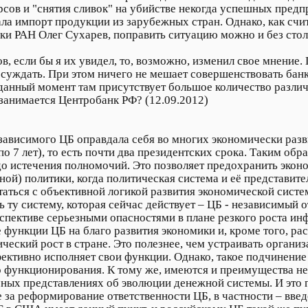
в и "снятия сливок" на убийстве некогда успешных предпри
ала импорт продукции из зарубежных стран. Однако, как счи
ки РАН Олег Сухарев, поправить ситуацию можно и без сто
в, если бы я их увидел, то, возможно, изменил свое мнение.
суждать. При этом ничего не мешает совершенствовать банк
 данный момент там присутствует большое количество различн
занимается Центробанк РФ? (12.09.2012)
езависимого ЦБ оправдала себя во многих экономически раз
 по 7 лет), то есть почти два президентских срока. Таким об
 до истечения полномочий. Это позволяет предохранить эко
ой) политики, когда политическая система и её представите
аться с объективной логикой развития экономической систем
ь ту систему, которая сейчас действует – ЦБ - независимый 
спективе серьезными опасностями в плане резкого роста ин
 функции ЦБ на благо развития экономики и, кроме того, ра
ический рост в стране. Это полезнее, чем устраивать орган
фективно исполняет свои функции. Однако, такое подчинени
 функционирования. К тому же, имеются и преимущества н
чных представлениях об эволюции денежной системы. И это
е за реформирование ответственности ЦБ, в частности – вве