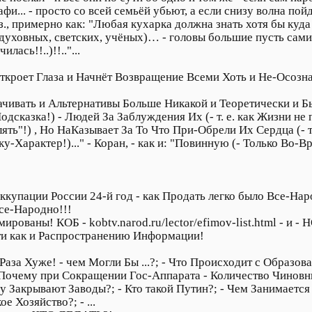
афи... - просто со всей семьёй убьют, а если снизу волна пойд
ез., примерно как: "Любая кухарка должна знать хотя бы куда
- духовных, светских, учёных)… - головы большие пусть сами 
лась!!..)!!.."...
ткроет Глаза и Начнёт Возвращение Всеми Хоть и Не-Осозн
ачивать и Альтернативы Больше Никакой и Теоретически и Быт
 Подсказка!) - Людей За Заблуждения Их (- т. е. как Жизни
ять"!) , Но НаКазывает За То Что При-Обрели Их Сердца (- т
арактер!)..." - Коран, - как и: "Повинную (- Только Во-Вр
ккупации России 24-й год - как Продать легко было Все-Наро
се-Народно!!!
рованы! КОБ - kobtv.narod.ru/lector/efimov-list.html - и -
ти как и Распространению Информации!
 Раза Хуже! - чем Могли Бы ...?; - Что Происходит с Образо
- Почему при Сокращении Гос-Аппарата - Количество Чиновни
Закрывают Заводы?; - Кто такой Путин?; - Чем Занимается 
е Хозяйство?; - ...