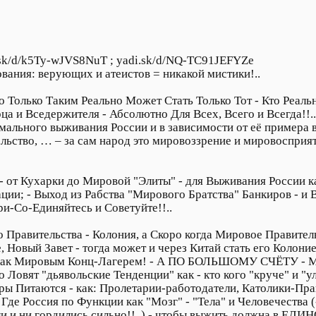
.sk/d/k5Ty-wJVS8NuT ; yadi.sk/d/NQ-TC91JEFYZe
вания: верующих и атеистов = никакой мистики!..
Но Только Таким Реально Может Стать Только Тот - Кто Реал
а и Вседержителя - Абсолютно Для Всех, Всего и Всегда!!..
имального выживания России и в зависимости от её примера 
чальство, … – за сам народ это мировоззрение и мировосприяти
 от Кухарки до Мировой "Элиты" - для Выживания России ка
ации; - Выход из Рабства "Мирового Братства" Банкиров - 
ри-Со-Единяйтесь и Советуйте!!..
о Правительства - Колония, а Скоро когда Мировое Правительс
, Новый Завет - тогда может и через Китай стать его Колоние
- как Мировым Конц-Лагерем! - А ПО БОЛЬШОМУ СЧЁТУ - Ми
 Ловят "дьявольские Тенденции" как - кто кого "круче" и "ул
киры Питаются - как: Пролетарии-работодатели, Католики-П
 и Где Россия по Функции как "Мозг" - "Тела" и Человечества (
али и ни гордились сильно!!..) - чтобы выжить должна в