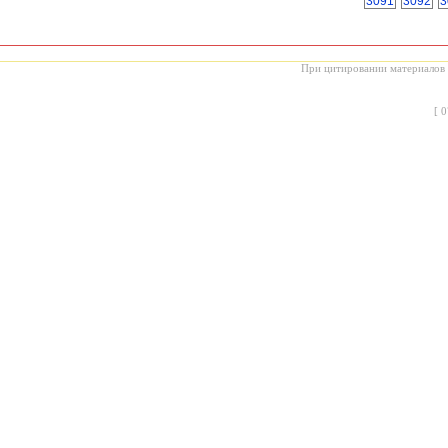
3091
3092
3
При цитировании материалов с
[
0