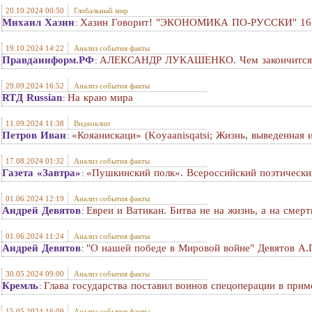
20.10.2024 00:50
Глобальный мир
Михаил Хазин
Хазин Говорит! "ЭКОНОМИКА ПО-РУССКИ" 16 о
:
19.10.2024 14:22
Анализ события факты
Правдаинформ.РФ
АЛЕКСАНДР ЛУКАШЕНКО. Чем закончится в
:
29.09.2024 16:52
Анализ события факты
RTД Russian
На краю мира
:
11.09.2024 11:38
Видеоклип
Петров Иван
«Кояанискаци» (Koyaanisqatsi; Жизнь, выведенная 
:
17.08.2024 01:32
Анализ события факты
Газета «Завтра»
«Пушкинский полк». Всероссийский поэтически
:
01.06.2024 12:19
Анализ события факты
Андрей Девятов
Евреи и Ватикан. Битва не на жизнь, а на смeр
:
01.06.2024 11:24
Анализ события факты
Андрей Девятов
"О нашей победе в Мировой войне" Девятов А.
:
30.05.2024 09:00
Анализ события факты
Кремль
Глава государства поставил воинов спецоперации в при
:
15.05.2024 16:09
Анализ события факты