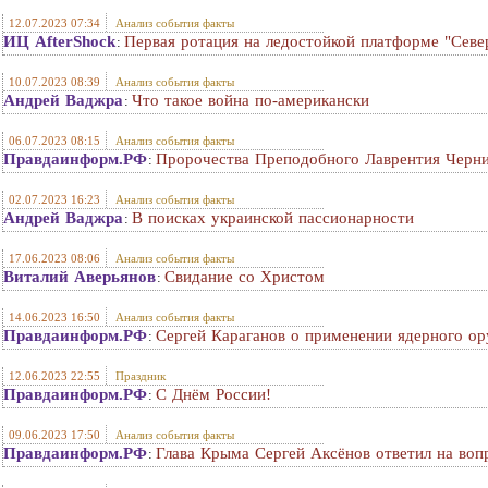
12.07.2023 07:34
Анализ события факты
ИЦ AfterShock
Первая ротация на ледостойкой платформе "Сев
:
10.07.2023 08:39
Анализ события факты
Андрей Ваджра
Что такое война по-американски
:
06.07.2023 08:15
Анализ события факты
Правдаинформ.РФ
Пророчества Преподобного Лаврентия Черни
:
02.07.2023 16:23
Анализ события факты
Андрей Ваджра
В поисках украинской пассионарности
:
17.06.2023 08:06
Анализ события факты
Виталий Аверьянов
Свидание со Христом
:
14.06.2023 16:50
Анализ события факты
Правдаинформ.РФ
Сергей Караганов о применении ядерного о
:
12.06.2023 22:55
Праздник
Правдаинформ.РФ
С Днём России!
:
09.06.2023 17:50
Анализ события факты
Правдаинформ.РФ
Глава Крыма Сергей Аксёнов ответил на воп
: