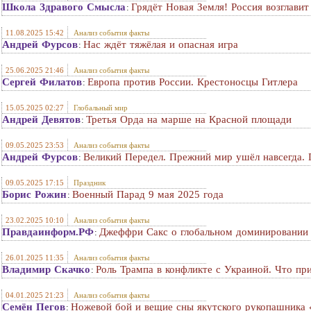
Школа Здравого Смысла
Грядёт Новая Земля! Россия возглави
:
11.08.2025 15:42
Анализ события факты
Андрей Фурсов
Нас ждёт тяжёлая и опасная игра
:
25.06.2025 21:46
Анализ события факты
Сергей Филатов
Европа против России. Крестоносцы Гитлера
:
15.05.2025 02:27
Глобальный мир
Андрей Девятов
Третья Орда на марше на Красной площади
:
09.05.2025 23:53
Анализ события факты
Андрей Фурсов
Великий Передел. Прежний мир ушёл навсегда. 
:
09.05.2025 17:15
Праздник
Борис Рожин
Военный Парад 9 мая 2025 года
:
23.02.2025 10:10
Анализ события факты
Правдаинформ.РФ
Джеффри Сакс о глобальном доминировании 
:
26.01.2025 11:35
Анализ события факты
Владимир Скачко
Роль Трампа в конфликте с Украиной. Что пр
:
04.01.2025 21:23
Анализ события факты
Семён Пегов
Ножевой бой и вещие сны якутского рукопашника 
: