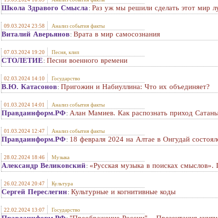
Школа Здравого Смысла
Раз уж мы решили сделать этот мир 
:
09.03.2024 23:58
Анализ события факты
Виталий Аверьянов
Врата в мир самосознания
:
07.03.2024 19:20
Песня, клип
СТОЛЕТИЕ
Песни военного времени
:
02.03.2024 14:10
Государство
В.Ю. Катасонов
Пригожин и Набиуллина: Что их объединяет?
:
01.03.2024 14:01
Анализ события факты
Правдаинформ.РФ
Алан Мамиев. Как распознать приход Сатан
:
01.03.2024 12:47
Анализ события факты
Правдаинформ.РФ
18 февраля 2024 на Алтае в Онгудай состо
:
28.02.2024 18:46
Музыка
Александр Великовский
«Русская музыка в поисках смыслов». 
:
26.02.2024 20:47
Культура
Сергей Переслегин
Культурные и когнитивные коды
:
22.02.2024 13:07
Государство