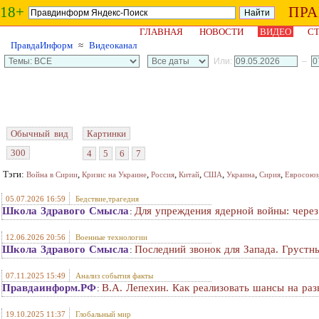
18+
ПР
ГЛАВНАЯ
НОВОСТИ
ВИДЕО
СТ
ПравдаИнформ
≈
Видеоканал
Или:
–
Обычный вид
Картинки
300
4
5
6
7
Тэги:
,
,
,
,
,
,
,
Война в Сирии
Кризис на Украине
Россия
Китай
США
Украина
Сирия
Евросоюз
05.07.2026 16:59
Бедствие,трагедия
Школа Здравого Смысла
Для упреждения ядерной войны: через
:
12.06.2026 20:56
Военные технологии
Школа Здравого Смысла
Последний звонок для Запада. Грустн
:
07.11.2025 15:49
Анализ события факты
Правдаинформ.РФ
В.А. Лепехин. Как реализовать шансы на раз
:
19.10.2025 11:37
Глобальный мир