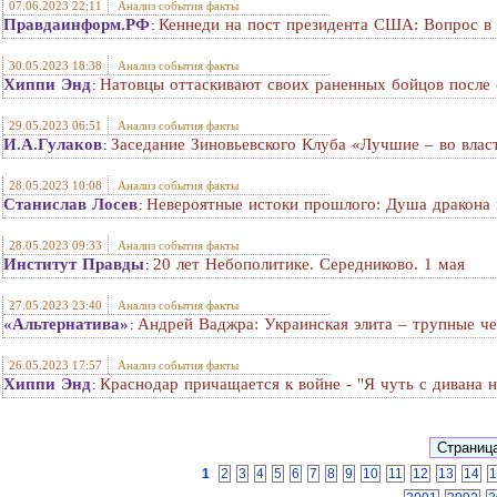
07.06.2023 22:11
Анализ события факты
Правдаинформ.РФ
Кеннеди на пост президента США: Вопрос в
:
30.05.2023 18:38
Анализ события факты
Хиппи Энд
Натовцы оттаскивают своих раненных бойцов после 
:
29.05.2023 06:51
Анализ события факты
И.А.Гулаков
Заседание Зиновьевского Клуба «Лучшие – во влас
:
28.05.2023 10:08
Анализ события факты
Станислав Лосев
Невероятные истоки прошлого: Душа дракона в
:
28.05.2023 09:33
Анализ события факты
Институт Правды
20 лет Небополитике. Середниково. 1 мая
:
27.05.2023 23:40
Анализ события факты
«Альтернатива»
Андрей Ваджра: Украинская элита – трупные ч
:
26.05.2023 17:57
Анализ события факты
Хиппи Энд
Краснодар причащается к войне - "Я чуть с дивана н
:
1
2
3
4
5
6
7
8
9
10
11
12
13
14
1