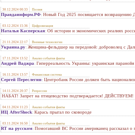
30.12.2024 00:33
Поэзия
Правдаинформ.РФ
Новый Год 2025 посвящается возвращению 
:
03.12.2024 15:36
Цифровизация
Наталья Касперская
Об истории и экономических реалиях росс
:
21.11.2024 22:17
Военные технологии
Украина.ру
Женщина-фельдшер на передовой: доброволец с Дал
:
17.11.2024 13:52
Анализ события факты
Андрей Ваджра
Гиперреальность Украины: украинская параной
:
16.11.2024 13:57
Финансовая система
Сергей Переслегин
Центробанк России должен быть национализ
:
14.11.2024 20:37
Репрессии
НАБАТ! Запрет на птицеводство подтверждается! ДЕЙСТВУЕМ!
04.11.2024 11:23
Анализ события факты
ИЦ AfterShock
Карась прыгал по сковороде
:
03.11.2024 16:50
Анализ события факты
RT на русском
Помогавший ВС России американец рассказал о 
: