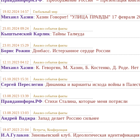
Правдаинформ.РФ
"Преображение России" – Презентация книги
:
19.02.2024 14:57
Глобальный мир
Михаил Хазин
Хазин Говорит! "УЛИЦА ПРАВДЫ" 17 февраля 20
:
25.01.2024 09:24
Анализ события факты
Кыштымский Карлик
Тайны Талмуда
:
23.01.2024 15:29
Анализ события факты
Борис Рожин
Донбасс. Истерзанное сердце России
:
12.11.2023 04:12
Анализ события факты
Михаил Хазин
К. Геворгян, М. Хазин, Б. Костенко, Д. Роде. Не
:
15.10.2023 15:31
Анализ события факты
Сергей Переслегин
Динамика и варианты исхода войны в Палес
:
13.08.2023 13:39
Анализ события факты
Правдаинформ.РФ
Стихи Сталина, которые меня потрясли
:
13.08.2023 13:03
Анализ события факты
Андрей Ваджра
Запад делает Россию сильнее
:
19.07.2023 21:04
Встреча, Конференция
И.А.Гулаков
Зиновьевский клуб. Идеологическая идентификация 
: