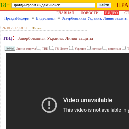
18+
ПР
ГЛАВНАЯ
НОВОСТИ
ВИДЕО
СТ
ПравдаИнформ
≈
Видеоканал
≈
Завербованная Украина. Линия защиты
26.10.2017
, 00:32
Фильм
:
ТВЦ
Завербованная Украина. Линия защиты
,
,
,
,
,
,
Линия защиты
ТВЦ
ТВ Центр
Украина
шпион
шпионаж