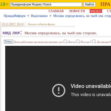
18+
ПР
ГЛАВНАЯ
НОВОСТИ
ВИДЕО
СТ
ПравдаИнформ
≈
Видеоканал
≈
Москва определилась, на чьей она стор
23.11.2017
, 16:14
Анализ события факты
:
МВД ЛНР
Москва определилась, на чьей она стороне.
,
,
,
День работника органов внутренних дел
Вести
Россия-1
Луганская 