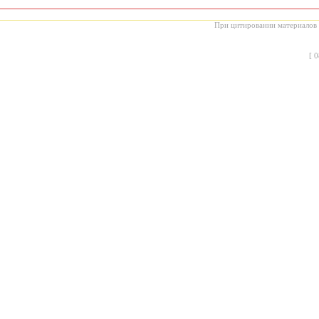
При цитировании материалов с
[
0