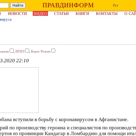
ПРАВДИНФОРМ
Рег
Я
НОВОСТИ
ВИДЕО
СТАТЬИ
КНИГИ
КОНТАКТЫ
О СА
вируса
,
,
роризм
ИГИЛ
Борис Рожин
3.2020 22:10
бана вступили в борьбу с коронавирусом в Афганистане.
рий по производству героина и специалистов по производст
спертов из провинции Кандагар в Ломбардию для помощи ита