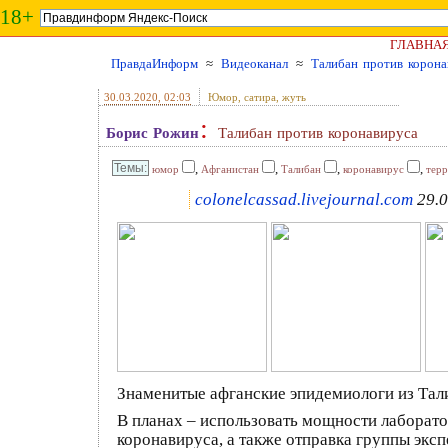
18+
ГЛАВНА
ПравдаИнформ
≈
Видеоканал
≈
Талибан против корона
30.03.2020
, 02:03
Юмор, сатира, жуть
:
Борис Рожин
Талибан против коронавируса
,
,
,
,
юмор
Афганистан
Талибан
коронавирус
тер
colonelcassad.livejournal.com
29.0
Знаменитые афганские эпидемиологи из Тали
В планах – использовать мощности лаборато
коронавируса, а также отправка группы эк