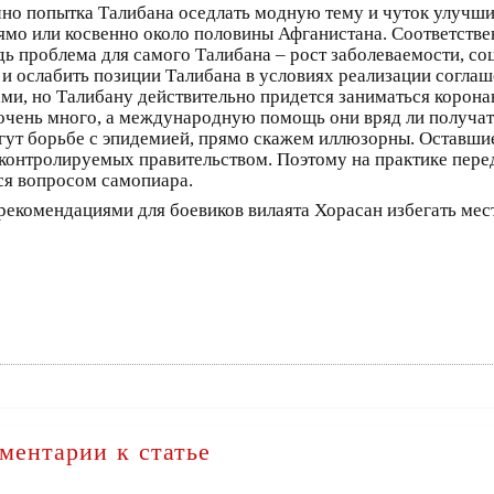
нечно попытка Талибана оседлать модную тему и чуток улучш
ямо или косвенно около половины Афганистана. Соответстве
ь проблема для самого Талибана – рост заболеваемости, соц
и ослабить позиции Талибана в условиях реализации согла
ми, но Талибану действительно придется заниматься корон
ы очень много, а международную помощь они вряд ли получат
ут борьбе с эпидемией, прямо скажем иллюзорны. Оставшие
контролируемых правительством. Поэтому на практике пере
тся вопросом самопиара.
екомендациями для боевиков вилаята Хорасан избегать мест
ментарии к статье