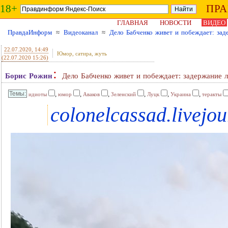
18+
ПР
ГЛАВНАЯ
НОВОСТИ
ВИДЕО
ПравдаИнформ
≈
Видеоканал
≈
Дело Бабченко живет и побеждает: зад
22.07.2020
, 14:49
Юмор, сатира, жуть
(22.07.2020 15:26)
:
Борис Рожин
Дело Бабченко живет и побеждает: задержание 
,
,
,
,
,
,
идиоты
юмор
Аваков
Зеленский
Луцк
Украина
теракты
colonelcassad.livejo