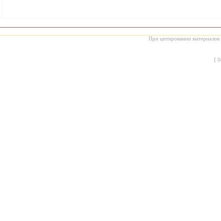
При цитировании материалов с
[
0