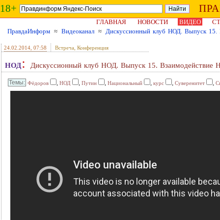
18+
ПР
ГЛАВНАЯ
НОВОСТИ
ВИДЕО
СТ
ПравдаИнформ
≈
Видеоканал
≈
Дискуссионный клуб НОД. Выпуск 15.
24.02.2014
, 07:58
Встреча, Конференция
:
НОД
Дискуссионный клуб НОД. Выпуск 15. Взаимодействие
,
,
,
,
,
,
Фёдоров
НОД
Путин
Национальный
курс
Суверенитет
С