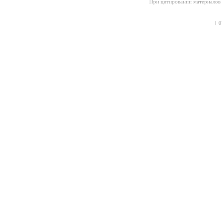
При цитировании материалов с
[
0