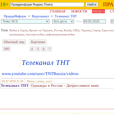
18+
ПР
ГЛАВНАЯ
НОВОСТИ
ВИДЕО
СТ
ПравдаИнформ
≈
Видеоканал
≈
Телеканал ТНТ
Или:
–
Тэги:
,
,
,
,
,
,
,
Война в Сирии
Кризис на Украине
Россия
Китай
США
Украина
Сирия
Евросоюз
,
,
провокации
торговая война
информационная война
Обычный вид
Картинки
300
4
5
6
7
Телеканал ТНТ
www.youtube.com/user/TNTRussia/videos
01.07.2019 21:35
Юмор, сатира, жуть
Телеканал ТНТ
Однажды в России - Депрессивное кино
: