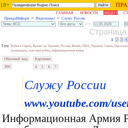
18+
ПР
ГЛАВНАЯ
НОВОСТИ
ВИДЕО
СТ
ПравдаИнформ
≈
Видеоканал
≈
Служу России
Или:
–
Страница 
1
2
3
4
Тэги:
,
,
,
,
,
,
,
Война в Сирии
Кризис на Украине
Россия
Китай
США
Украина
Сирия
Евросоюз
,
,
провокации
торговая война
информационная война
Обычный вид
Картинки
300
4
5
6
7
Служу России
www.youtube.com/use
Информационная Армия Р