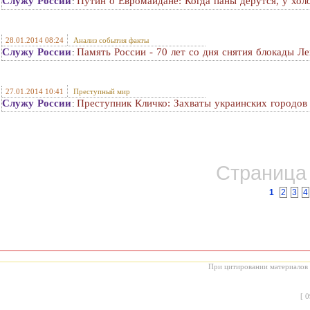
Служу России
Путин о Евромайдане: Когда паны дерутся, у хо
:
28.01.2014 08:24
Анализ события факты
Служу России
Память России - 70 лет со дня снятия блокады Ле
:
27.01.2014 10:41
Преступный мир
Служу России
Преступник Кличко: Захваты украинских городов
:
Страница 
1
2
3
4
При цитировании материалов с
[
0