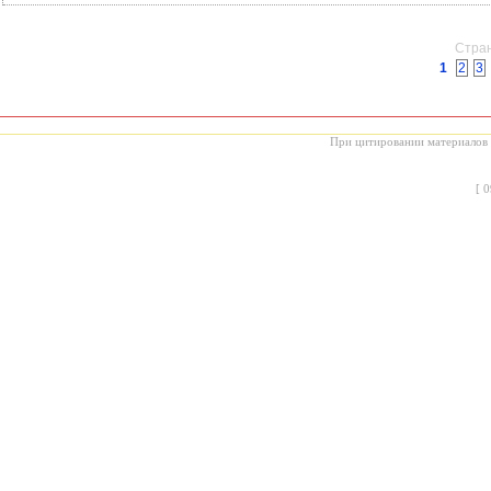
Стран
1
2
3
При цитировании материалов с
[
0