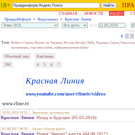
18+
ПР
ГЛАВНАЯ
НОВОСТИ
ВИДЕО
СТ
ПравдаИнформ
≈
Видеоканал
≈
Красная Линия
Или:
–
Стран
1
2
3
Тэги:
,
,
,
,
,
,
,
Война в Сирии
Кризис на Украине
Россия
Китай
США
Украина
Сирия
Евросоюз
,
,
провокации
торговая война
информационная война
Обычный вид
Картинки
300
4
5
6
7
Красная Линия
www.youtube.com/user/rlinetv/videos
www.rline.tv
10.05.2019 10:52
Экономика, производство
Красная Линия
Назад в будущее (05.03.2019)
:
05.08.2017 06:55
Анализ события факты
Красная Линия
Новая "фишка" власти (04.08.2017)
: