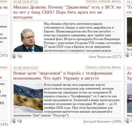
факты
Анализ, события, факты
02.08.2026 07:41
01.
а на
Михаил Делягин: Почему "Джавелины" есть у ВСУ, но
"Г
их нет у банд США? Пора бить врага его же
со
методами
Мы обязаны обнулить интеллектуальную
инкам
собственность Запада и запустить аварийность в
Европе. Шапкозакидательство Россию погубит —
та
пока мы гордимся санкциями, враг грабит наш
возле
теневой флот. Встреча президента России Владимира
те
Путина с депутатами Госдумы VIII созыва состоялась
27 июля 2026 года в Кремле после завершения
бол
заключительного пленарного заседания палаты.
(205)
(227)
Анна Черкасова
факты
Анализ, события, факты
01.08.2026 13:27
01.
Новые цели "людоловов" и борьба с телефонными
Ат
и
мошенниками. Что ждёт Украину в августе
Хр
оны
В последний месяц лета украинские власти
подготовили гражданам ряд изменений, которые
й
большинству украинцев точно не понравятся В
н дер
первую очередь о "бусификации": со 2 августа она
снова продлевается. Зеленский в конце июля продлил
МВД
военное положение на очередные 90 дней — до 31
октября 2026 года. При этом бронирование для
сотрудников критически важных предприятий в
приложении "Дия" (аналог "Госуслуг")
мор
(180)
Дмитрий Ковалевич
(145)