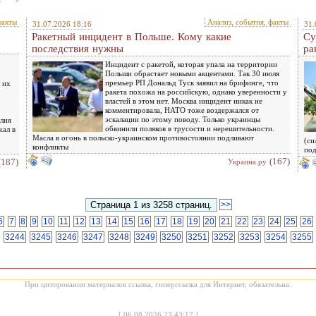
факты
Анализ, события, факты
31.07.2026 18:16
31.
Ракетный инцидент в Польше. Кому какие
Су
последствия нужны
ра
Инцидент с ракетой, которая упала на территории
Польши обрастает новыми акцентами. Так 30 июля
премьер РП Дональд Туск заявил на брифинге, что
 их
ракета похожа на российскую, однако уверенности у
властей в этом нет. Москва инцидент никак не
комментировала, НАТО тоже воздержался от
эскалации по этому поводу. Только украинцы
лия
обвинили поляков в трусости и нерешительности.
жал в
Масла в огонь в польско-украинском противостоянии подливают
(си
конфликты
под
(167)
(187)
Украина.ру
>>
6
7
8
9
10
11
12
13
14
15
16
17
18
19
20
21
22
23
24
25
26
3244
3245
3246
3247
3248
3249
3250
3251
3252
3253
3254
3255
При цитировании материалов ссылка, гиперссылка для Интернет, обязательна.
[
06.08.2026 23:43:17
]