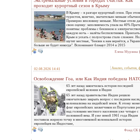
Экстремальные условия в городах счастья. Как
проходит курортный сезон в Крыму
В Крыму – в разгаре курортный сезон. При этом
туристов, конечно, значительно меньше обычно
Примерно вполовину меньше. Местные отели д
свою оценку: заполняемость упала на 40% При
понятны: проблемы с бензином и электричество
каждую ночь – налёты беспилотников. Приехать
Крым и уехать с полуострова стало сложнее. Но,
шутят местные, "бензин к нам вернётся, а Украи
больше не будет никогда". Вспоминают блэкаут 2014 и 2015
Елена Мурзина
Анализ, события, 
02.08.2026 14:41
Освобождение Гоа, или Как Индия победила НАТ
65 лет назад закончилась история последней
европейской колонии в Индии
65 лет назад правительство Индии решило
окончательно закрыть вопрос с последним насл
колониализма на индийской земле. К этому мом
флаг европейских захватчиков из Португалии ре
над головами местного населения уже четыре с
половиной века. И уже зимой 1961 года Индия
поставила жирную точку в многовековой колониальной истории
европейцев на Индостане,
Фонд СК