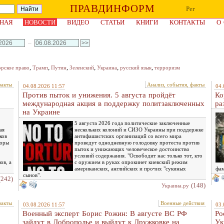
ПРАВДИНФОРМ
Рег
НАЯ
НОВОСТИ
ВИДЕО
СТАТЬИ
КНИГИ
КОНТАКТЫ
О
–
,
,
,
,
,
,
орское право
Трамп
Путин
Зеленский
Украина
русский язык
терроризм
факты
Анализ, события, факты
04.08.2026 11:57
04.
Против пыток и унижения. 5 августа пройдёт
Ко
международная акция в поддержку политзаключенных
ра
на Украине
5 августа 2026 года политические заключенные
ая
нескольких колоний и СИЗО Украины при поддержке
ков
антифашистских организаций со всего мира
воры
проведут однодневную голодовку протеста против
пыток и унижающих человеческое достоинство
условий содержания. "Освободит нас только тот, кто
ов, а
с оружием в руках опрокинет киевский режим
американских, английских и прочих "сукиных
фам
сынов".
(242)
(148)
Украина.ру
факты
Военные действия
03.08.2026 11:57
03.
Военный эксперт Борис Рожин: В августе ВС РФ
Ро
зайдут в Доброполье и выйдут к Дружковке на
Ук