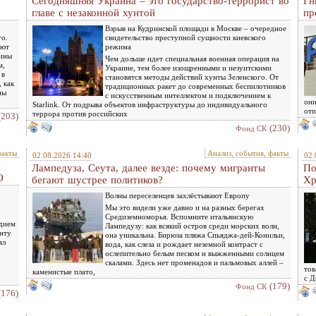
Сегодняшняя Украина – это государство-террорист во
Гн
главе с незаконной хунтой
пр
Взрыв на Кудринской площади в Москве – очередное
го.
свидетельство преступной сущности киевского
ают
режима
чины
Чем дольше идет специальная военная операция на
м,
Украине, тем более изощренными и иезуитскими
 в
становятся методы действий хунты Зеленского. От
 как
традиционных ракет до современных беспилотников
ны
с искусственным интеллектом и подключением к
они
Starlink. От подрыва объектов инфраструктуры до индивидуального
отп
террора против российских
(203)
(230)
Фонд СК
факты
Анализ, события, факты
02.08.2026 14:40
02.
Лампедуза, Сеута, далее везде: почему мигранты
По
О
бегают шустрее политиков?
Хр
Волны переселенцев захлёстывают Европу
Мы это видели уже давно и на разных берегах
Средиземноморья. Вспомните итальянскую
едием
Лампедузу: как всякий остров среди морских волн,
енту
она уникальна. Бирюза пляжа Спьяджа-дей-Конильи,
ял
вода, как слеза и рождает неземной контраст с
ослепительно белым песком и выжженными солнцем
скалами. Здесь нет променадов и пальмовых аллей –
тов
каменистые плато,
с Д
(179)
Фонд СК
(176)