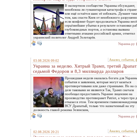
В экспертном сообществе Украины обсуждают,
неизбежна ли гуманитарная катастрофа в стране
или ещё остаётся шанс её избежать. Думают так
том, как спасти Киев от неизбежного разрушени
если конфликт будет продолжаться Украина несё
серьёзнейшие убытки в результате остановки ра
глубоководных портов, а остановка вызвана
ответными атаками российской армии, отметил
украинский политолог Андрей Золотарёв.
Украина.ру
Анализ, события, 
03.08.2026 09:02
Украина за неделю. Хитрый Трамп, третий Драпат
седьмой Федоров и 8,3 миллиарда долларов
Прошедшая неделя оказалась богата для Украин
события и заявления, которые могут казаться
противоречивыми или даже странными. Но на 
деле таковыми не являются Так, Трамп сначала
пообещал предоставить Украине лицензию на
производство противоракет Patriot, а через три 
отказал в этом. Тем временем главнокомандующ
ВСУ Драпатый, только что назначенный на эту
должность главой режима Зеленским,
Украина.ру
Анализ, события, 
02.08.2026 20:21