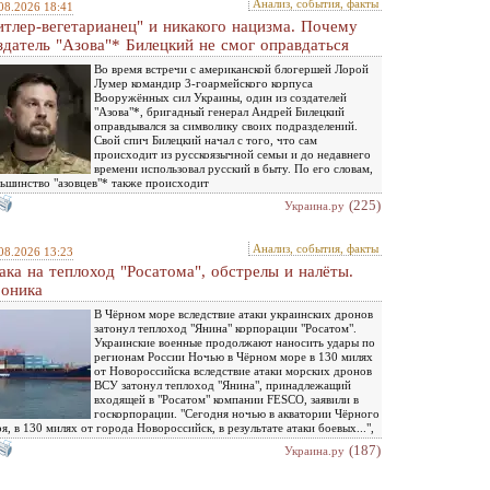
Анализ, события, факты
08.2026 18:41
итлер-вегетарианец" и никакого нацизма. Почему
здатель "Азова"* Билецкий не смог оправдаться
Во время встречи с американской блогершей Лорой
Лумер командир 3-гоармейского корпуса
Вооружённых сил Украины, один из создателей
"Азова"*, бригадный генерал Андрей Билецкий
оправдывался за символику своих подразделений.
Свой спич Билецкий начал с того, что сам
происходит из русскоязычной семьи и до недавнего
времени использовал русский в быту. По его словам,
ьшинство "азовцев"* также происходит
(225)
Украина.ру
Анализ, события, факты
08.2026 13:23
ака на теплоход "Росатома", обстрелы и налёты.
оника
В Чёрном море вследствие атаки украинских дронов
затонул теплоход "Янина" корпорации "Росатом".
Украинские военные продолжают наносить удары по
регионам России Ночью в Чёрном море в 130 милях
от Новороссийска вследствие атаки морских дронов
ВСУ затонул теплоход "Янина", принадлежащий
входящей в "Росатом" компании FESCO, заявили в
госкорпорации. "Сегодня ночью в акватории Чёрного
я, в 130 милях от города Новороссийск, в результате атаки боевых...",
(187)
Украина.ру