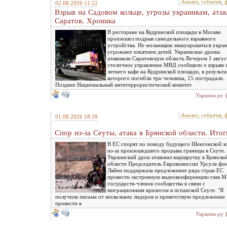
Анализ, события, 
02.08.2026 11:22
Взрыв на Садовом кольце, угрозы украинкам, атак
Саратов. Хроника
В ресторане на Кудринской площади в Москве
произошел подрыв самодельного взрывного
устройства. Не желающим эвакуироваться укра
угрожают изъятием детей. Украинские дроны
атаковали Саратовскую область Вечером 1 авгус
столичное управление МВД сообщило о взрыве 
летнего кафе на Кудринской площади, в результа
которого погибли три человека, 15 пострадали.
Позднее Национальный антитеррористический комитет
Украина.ру
Анализ, события, 
01.08.2026 18:39
Спор из-за Сеуты, атака в Брянской области. Итог
В ЕС спорят по поводу будущего Шенгенской з
из-за произошедшего прорыва границы в Сеуте.
Украинский дрон атаковал маршрутку в Брянско
области Председатель Еврокомиссии Урсула фо
Ляйен поддержала предложение ряда стран ЕС
провести экстренную видеоконференцию глав 
государств-членов сообщества в связи с
миграционным кризисом в испанской Сеуте. "Я
получила письма от нескольких лидеров и приветствую предложение
провести в
Украина.ру