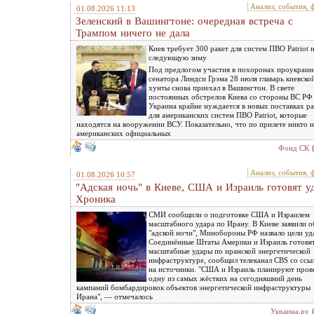
Анализ, события, 
01.08.2026 11:13
Зеленский в Вашингтоне: очередная встреча c
Трампом ничего не дала
Киев требует 300 ракет для систем ПВО Patriot 
следующую зиму
Под предлогом участия в похоронах проукраин
сенатора Линдси Грэма 28 июля главарь киевско
хунты снова приехал в Вашингтон. В свете
постоянных обстрелов Киева со стороны ВС РФ
Украина крайне нуждается в новых поставках ра
для американских систем ПВО Patriot, которые
находятся на вооружении ВСУ. Показательно, что по прилете никто и
американских официальных
Фонд СК
Анализ, события, 
01.08.2026 10:57
"Адская ночь" в Киеве, США и Израиль готовят у
Хроника
СМИ сообщили о подготовке США и Израилем
масштабного удара по Ирану. В Киеве заявили о
"адской ночи", Минобороны РФ назвало цели уд
Соединённые Штаты Америки и Израиль готовя
масштабные удары по иранской энергетической
инфраструктуре, сообщил телеканал CBS со ссы
на источники. "США и Израиль планируют пров
одну из самых жёстких на сегодняшний день
кампаний бомбардировок объектов энергетической инфраструктуры
Ирана", — отмечалось
Украина.ру