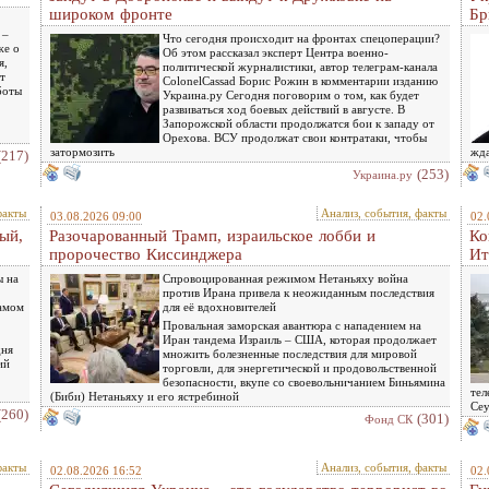
широком фронте
Бр
 –
Что сегодня происходит на фронтах спецоперации?
же о
Об этом рассказал эксперт Центра военно-
я,
политической журналистики, автор телеграм-канала
т
ColonelCassad Борис Рожин в комментарии изданию
боты
Украина.ру Сегодня поговорим о том, как будет
развиваться ход боевых действий в августе. В
Запорожской области продолжатся бои к западу от
Орехова. ВСУ продолжат свои контратаки, чтобы
затормозить
жда
(217)
(253)
Украина.ру
факты
Анализ, события, факты
03.08.2026 09:00
02.
ый,
Разочарованный Трамп, израильское лобби и
Ко
пророчество Киссинджера
Ит
ы на
Спровоцированная режимом Нетаньяху война
против Ирана привела к неожиданным последствия
самом
для её вдохновителей
Провальная заморская авантюра с нападением на
Иран тандема Израиль – США, которая продолжает
дня
множить болезненные последствия для мировой
ий
торговли, для энергетической и продовольственной
безопасности, вкупе со своевольничанием Биньямина
тел
(Биби) Нетаньяху и его ястребиной
Сеу
(260)
(301)
Фонд СК
факты
Анализ, события, факты
02.08.2026 16:52
02.