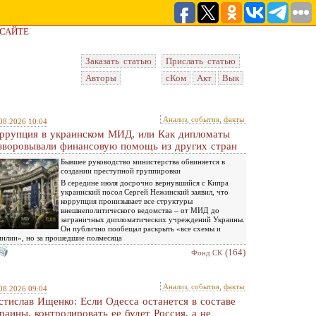
 САЙТЕ
Заказать статью
Прислать статью
Авторы
сКом
Акт
Вык
Анализ, события, факты
08.2026 10:04
ррупция в украинском МИД, или Как дипломаты
зворовывали финансовую помощь из других стран
Бывшее руководство министерства обвиняется в
создании преступной группировки
В середине июля досрочно вернувшийся с Кипра
украинский посол Сергей Нежинский заявил, что
коррупция пронизывает все структуры
внешнеполитического ведомства – от МИД до
заграничных дипломатических учреждений Украины.
Он публично пообещал раскрыть «все схемы и
илии», но за прошедшие полмесяца
(164)
Фонд СК
Анализ, события, факты
08.2026 09:04
стислав Ищенко: Если Одесса останется в составе
раины, контролировать ее будет Россия, а не