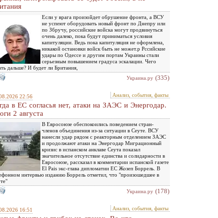
итания
Если у врага произойдет обрушение фронта, а ВСУ
не успеют оборудовать новый фронт по Днепру или
по Збручу, российские войска могут продвинуться
очень далеко, пока будут приниматься условия
капитуляции. Ведь пока капитуляция не оформлена,
никакой остановки войск быть не может.р Рссийские
удары по Одессе и другим портам Украины стали
серьезным повышением градуса эскалации. Чего
ть дальше? И будет ли Британия,
(335)
Украина.ру
Анализ, события, факты
08.2026 22:56
гда в ЕС согласья нет, атаки на ЗАЭС и Энергодар.
оги 2 августа
В Евросоюзе обеспокоились поведением стран-
членов объединения из-за ситуации в Сеуте. ВСУ
нанесли удар рядом с реакторным отделением ЗАЭС
и продолжают атаки на Энергодар Миграционный
кризис в испанском анклаве Сеута показал
значительное отсутствие единства и солидарности в
Евросоюзе, рассказал в комментарии испанской газете
El Pais экс-глава дипломатии ЕС Жозеп Боррель. В
ефонном интервью изданию Боррель отметил, что "произошедшее в
те"
(178)
Украина.ру
Анализ, события, факты
08.2026 16:51