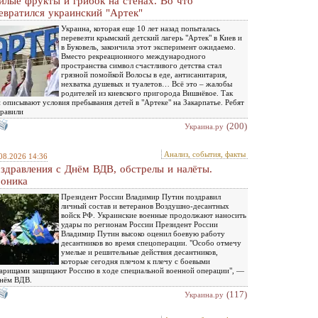
илые фрукты и грибок на стенах. Во что
евратился украинский "Артек"
Украина, которая еще 10 лет назад попыталась
перевезти крымский детский лагерь "Артек" в Киев и
в Буковель, закончила этот эксперимент ожидаемо.
Вместо рекреационного международного
пространства символ счастливого детства стал
грязной помойкой Волосы в еде, антисанитария,
нехватка душевых и туалетов… Всё это – жалобы
родителей из киевского пригорода Вишнёвое. Так
 описывают условия пребывания детей в "Артеке" на Закарпатье. Ребят
равили
(200)
Украина.ру
Анализ, события, факты
08.2026 14:36
здравления с Днём ВДВ, обстрелы и налёты.
оника
Президент России Владимир Путин поздравил
личный состав и ветеранов Воздушно-десантных
войск РФ. Украинские военные продолжают наносить
удары по регионам России Президент России
Владимир Путин высоко оценил боевую работу
десантников во время спецоперации. "Особо отмечу
умелые и решительные действия десантников,
которые сегодня плечом к плечу с боевыми
арищами защищают Россию в ходе специальной военной операции", —
нём ВДВ.
(117)
Украина.ру