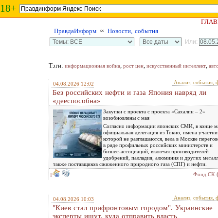
18+
ГЛАВ
ПравдаИнформ
≈
Новости, события
Или:
Тэги:
,
,
,
информационная война
рост цен
искусственный интеллект
авт
Анализ, события, 
04.08.2026 12:02
Без российских нефти и газа Япония навряд ли
«дееспособна»
Закупки с проекта с проекта «Сахалин – 2»
возобновлены с мая
Согласно информации японских СМИ, в конце м
официальная делегация из Токио, имена участни
которой не разглашаются, вела в Москве перего
в ряде профильных российских министерств и
бизнес-ассоциаций, включая производителей
удобрений, палладия, алюминия и других металл
также поставщиков сжиженного природного газа (СПГ) и нефти.
Фонд СК
1
Анализ, события, 
04.08.2026 10:03
"Киев стал прифронтовым городом". Украинские
эксперты ищут, куда отправить власть