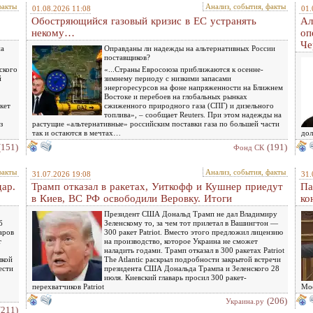
факты
Анализ, события, факты
01.08.2026 11:08
01.
Обостряющийся газовый кризис в ЕС устранять
Ал
некому…
оп
Че
на
Оправданы ли надежды на альтернативных России
поставщиков?
ского
«...Страны Евросоюза приближаются к осенне-
й
зимнему периоду с низкими запасами
энергоресурсов на фоне напряженности на Ближнем
Востоке и перебоев на глобальных рынках
кет
сжиженного природного газа (СПГ) и дизельного
топлива», – сообщает Reuters. При этом надежды на
з
растущие «альтернативные» российским поставки газа по большей части
так и остаются в мечтах…
дол
(151)
(191)
Фонд СК
факты
Анализ, события, факты
31.07.2026 19:08
31.
дар.
Трамп отказал в ракетах, Уиткофф и Кушнер приедут
Па
в Киев, ВС РФ освободили Веровку. Итоги
ко
Президент США Дональд Трамп не дал Владимиру
б
Зеленскому то, за чем тот прилетал в Вашингтон —
аров
300 ракет Patriot. Вместо этого предложил лицензию
т
на производство, которое Украина не сможет
наладить годами. Трамп отказал в 300 ракетах Patriot
лкой
The Atlantic раскрыл подробности закрытой встречи
ести
президента США Дональда Трампа и Зеленского 28
июля. Киевский главарь просил 300 ракет-
перехватчиков Patriot
Мос
(206)
Украина.ру
(211)