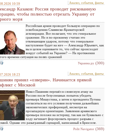
Анализ, события, факты
08.2026 10:59
ександр Казаков: Россия проводит рискованную
ерацию, чтобы полностью отрезать Украину от
рного моря
Российская армия проводит большую операцию по
освобождению Славянско-Краматорской
агломерации. Все полагают, что это генеральное
сражение. Но я по-прежнему считаю это
отвлекающим ударом, потому что генеральное
наступление будет на юге — Александр Юрьевич, как
вы в целом оцениваете то, что сейчас происходит
вокруг событий на Украине? — На протяжении
гого времени ситуация на полях сражений
(300)
Украина.ру
Анализ, события, факты
07.2026 18:23
шинян принял «озверин». Начинается прямой
нфликт с Москвой
Никол Пашинян перешёл в словесную атаку на
Россию после безуспешных попыток убедить
премьера Мишустина, а затем и президента Путина
согласиться на его условия получения дальнейших
экономических преференций, несмотря на
прозападную ориентацию. Заявления армянского
премьера похожи на истерику, так как он буквально с
ходу начинает форсировать процесс разрыва с
квой. Однако это разыгранный сценарий, написанный в Брюсселе.
(369)
Polit Navigator