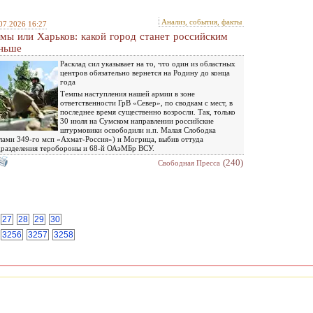
Анализ, события, факты
07.2026 16:27
мы или Харьков: какой город станет российским
ньше
Расклад сил указывает на то, что один из областных
центров обязательно вернется на Родину до конца
года
Темпы наступления нашей армии в зоне
ответственности ГрВ «Север», по сводкам с мест, в
последнее время существенно возросли. Так, только
30 июля на Сумском направлении российские
штурмовики освободили н.п. Малая Слободка
лами 349-го мсп «Ахмат-Россия») и Могрица, выбив оттуда
разделения теробороны и 68-й ОАэМБр ВСУ.
(240)
Свободная Пресса
27
28
29
30
3256
3257
3258