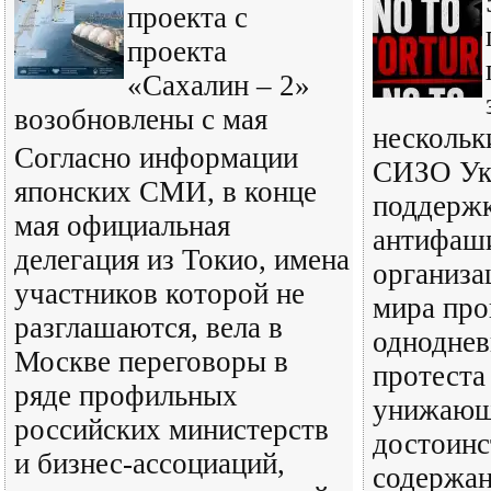
проекта с
проекта
«Сахалин – 2»
возобновлены с мая
нескольк
Согласно информации
СИЗО Ук
японских СМИ, в конце
поддерж
мая официальная
антифаш
делегация из Токио, имена
организа
участников которой не
мира про
разглашаются, вела в
одноднев
Москве переговоры в
протеста
ряде профильных
унижающ
российских министерств
достоинс
и бизнес-ассоциаций,
содержан