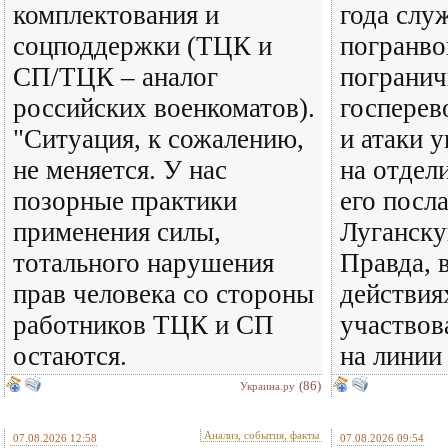
комплектования и
года слу
соцподдержки (ТЦК и
погранво
СП/ТЦК – аналог
погранич
российских военкоматов).
госперев
"Ситуация, к сожалению,
и атаки 
не меняется. У нас
на отдел
позорные практики
его посл
применения силы,
Луганску
тотального нарушения
Правда, 
прав человека со стороны
действия
работников ТЦК и СП
участвов
остаются.
на линии
(86)
Украина.ру
Анализ, события, факты
07.08.2026 12:58
07.08.2026 09:54