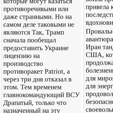
которые могут казаться
привела 
противоречивыми или
последст
даже странными. Но на
вдохнови
самом деле таковыми не
Провальн
являются Так, Трамп
авантюра
сначала пообещал
Иран тан
предоставить Украине
США, ко
лицензию на
продолж
производство
болезнен
противоракет Patriot, а
для миро
через три дня отказал в
для энер
этом. Тем временем
продовол
главнокомандующий ВСУ
безопасн
Драпатый, только что
своеволь
назначенный на эту