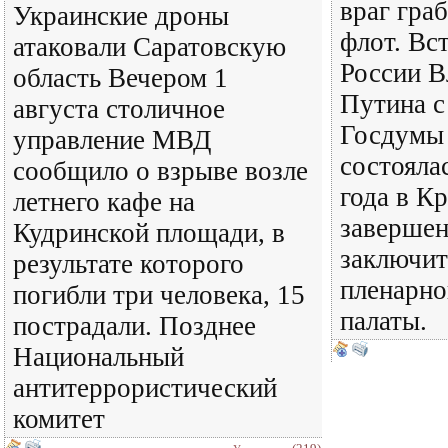
враг гра
Украинские дроны
флот. Вс
атаковали Саратовскую
России В
область Вечером 1
Путина с
августа столичное
Госдумы 
управление МВД
состояла
сообщило о взрыве возле
года в К
летнего кафе на
завершен
Кудринской площади, в
заключит
результате которого
пленарно
погибли три человека, 15
палаты.
пострадали. Позднее
Национальный
антитеррористический
комитет