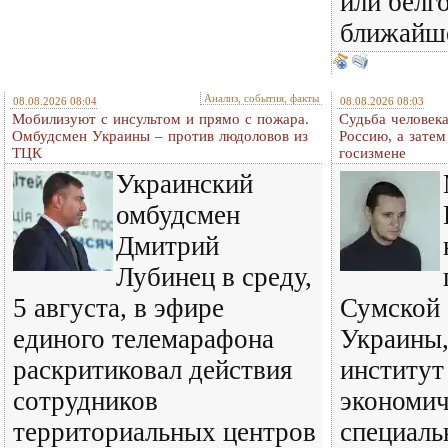
или белг
ближайш
Анализ, события, факты
08.08.2026 08:04
08.08.2026 08:03
Мобилизуют с инсультом и прямо с пожара.
Судьба человека
Омбудсмен Украины – против людоловов из
Россию, а затем
ТЦК
госизмене
Украинский
омбудсмен
Дмитрий
Лубинец в среду,
5 августа, в эфире
Сумской 
единого телемарафона
Украины,
раскритиковал действия
институт
сотрудников
экономич
территориальных центров
специаль