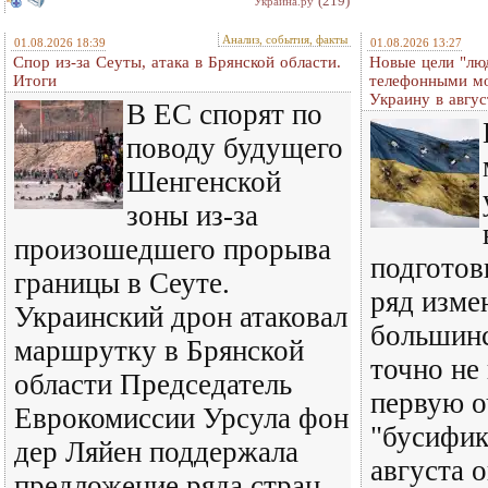
(219)
Украина.ру
Анализ, события, факты
01.08.2026 18:39
01.08.2026 13:27
Спор из-за Сеуты, атака в Брянской области.
Новые цели "лю
Итоги
телефонными м
Украину в авгус
В ЕС спорят по
поводу будущего
Шенгенской
зоны из-за
произошедшего прорыва
подготов
границы в Сеуте.
ряд изме
Украинский дрон атаковал
большинс
маршрутку в Брянской
точно не
области Председатель
первую о
Еврокомиссии Урсула фон
"бусифик
дер Ляйен поддержала
августа 
предложение ряда стран