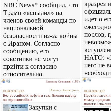
вразрез 
NBC News* сообщил, что
официаль
Трамп «вспылил» на
идет о ег
членов своей команды по
ежегодн
национальной
послов, г
безопасности из-за войны
невозмо
с Ираном. Согласно
вступлен
сообщению, его
НАТО: «
советники не могут
него не 
прийти к согласию
необход
относительно
(183)
Владимир Овчинский
Анализ, события, факты
04.08.2026 12:02
04.08.2026 11:57
Без российских нефти и газа Япония навряд
Против пыток и
ли «дееспособна»
международная 
политзаключенн
Закупки с