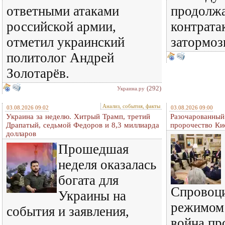
ответными атаками
продолжа
российской армии,
контрата
отметил украинский
затормоз
политолог Андрей
Золотарёв.
(292)
Украина.ру
Анализ, события, факты
03.08.2026 09:02
03.08.2026 09:00
Украина за неделю. Хитрый Трамп, третий
Разочарованный
Драпатый, седьмой Федоров и 8,3 миллиарда
пророчество Ки
долларов
Прошедшая
неделя оказалась
богата для
Спровоц
Украины на
режимом
события и заявления,
война пр