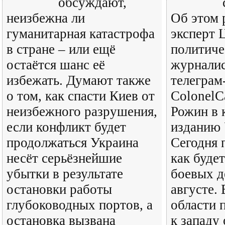
обсуждают,
неизбежна ли
Об этом 
гуманитарная катастрофа
эксперт 
в стране – или ещё
политиче
остаётся шанс её
журналис
избежать. Думают также
телеграм
о том, как спасти Киев от
ColonelC
неизбежного разрушения,
Рожин в 
если конфликт будет
изданию 
продолжаться Украина
Сегодня 
несёт серьёзнейшие
как будет
убытки в результате
боевых д
остановки работы
августе.
глубоководных портов, а
области 
остановка вызвана
к западу