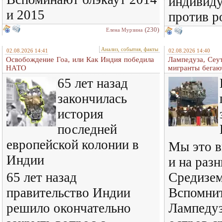
индивиду
и 2015
против р
(230)
Елена Мурзина
Анализ, события, факты
02.08.2026 14:41
02.08.2026 14:40
Освобождение Гоа, или Как Индия победила
Лампедуза, Сеут
НАТО
мигранты бегаю
65 лет назад
закончилась
история
последней
европейской колонии в
Мы это в
Индии
и на раз
65 лет назад
Средизем
правительство Индии
Вспомнит
решило окончательно
Лампедуз