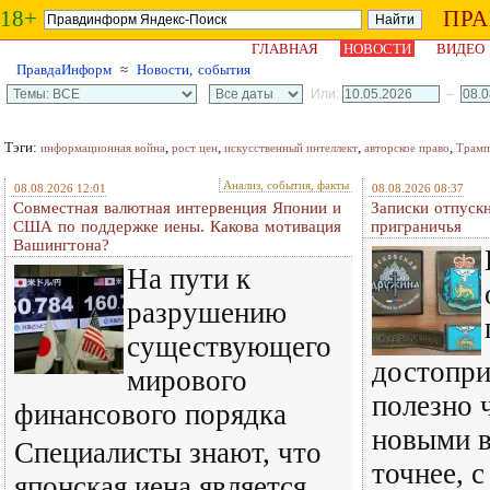
18+
ПР
ГЛАВНАЯ
НОВОСТИ
ВИДЕО
ПравдаИнформ
≈
Новости, события
Или:
–
Тэги:
,
,
,
,
информационная война
рост цен
искусственный интеллект
авторское право
Трамп
Анализ, события, факты
08.08.2026 12:01
08.08.2026 08:37
Совместная валютная интервенция Японии и
Записки отпускн
США по поддержке иены. Какова мотивация
приграничья
Вашингтона?
На пути к
разрушению
существующего
достопри
мирового
полезно 
финансового порядка
новыми в
Специалисты знают, что
точнее, 
японская иена является