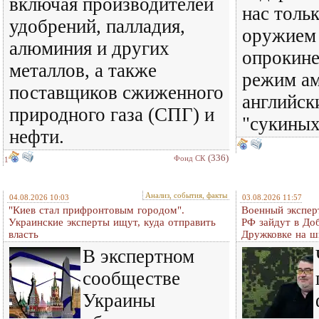
включая производителей
нас тольк
удобрений, палладия,
оружием 
алюминия и других
опрокине
металлов, а также
режим ам
поставщиков сжиженного
английск
природного газа (СПГ) и
"сукиных
нефти.
(336)
Фонд СК
1
Анализ, события, факты
04.08.2026 10:03
03.08.2026 11:57
"Киев стал прифронтовым городом".
Военный экспер
Украинские эксперты ищут, куда отправить
РФ зайдут в До
власть
Дружковке на ш
В экспертном
сообществе
Украины