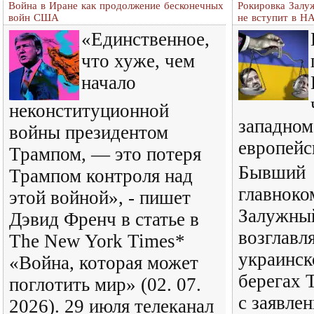
Война в Иране как продолжение бесконечных
Рокировка Залу
войн США
не вступит в Н
«Единственное,
что хуже, чем
начало
неконституционной
западном
войны президентом
европейс
Трампом, — это потеря
Бывший
Трампом контроля над
главнок
этой войной», - пишет
Залужный
Дэвид Френч в статье в
возглав
The New York Times*
украинск
«Война, которая может
берегах 
поглотить мир» (02. 07.
с заявле
2026). 29 июля телеканал