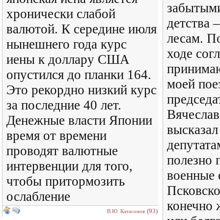
забытыми
хронически слабой
детства 
валютой. К середине июля
лесам. П
нынешнего года курс
ходе сог
иены к доллару США
принима
опустился до планки 164.
моей пое
Это рекордно низкий курс
председа
за последние 40 лет.
Вячеслав
Денежные власти Японии
высказал
время от времени
депутата
проводят валютные
полезно 
интервенции для того,
военные 
чтобы притормозить
Псковско
ослабление
конечно 
(93)
В.Ю. Катасонов