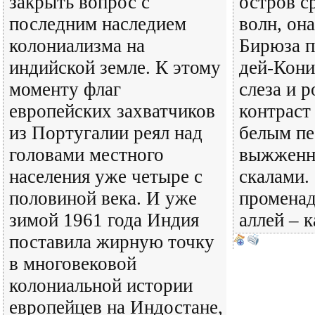
закрыть вопрос с
остров с
последним наследием
волн, она
колониализма на
Бирюза п
индийской земле. К этому
дей-Кони
моменту флаг
слеза и 
европейских захватчиков
контраст
из Португалии реял над
белым пе
головами местного
выжженн
населения уже четыре с
скалами. 
половиной века. И уже
променад
зимой 1961 года Индия
аллей – 
поставила жирную точку
в многовековой
колониальной истории
европейцев на Индостане,