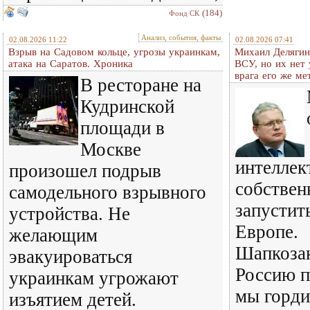
(184)
Фонд СК
Анализ, события, факты
02.08.2026 11:22
02.08.2026 07:41
Взрыв на Садовом кольце, угрозы украинкам,
Михаил Делягин
атака на Саратов. Хроника
ВСУ, но их нет
врага его же м
В ресторане на
Кудринской
площади в
Москве
интеллек
произошел подрыв
собствен
самодельного взрывного
запустит
устройства. Не
Европе.
желающим
Шапкозак
эвакуироваться
Россию п
украинкам угрожают
мы горди
изъятием детей.