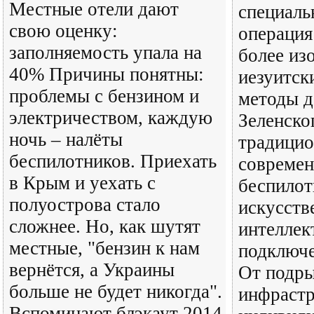
Местные отели дают
специаль
свою оценку:
операция
заполняемость упала на
более из
40% Причины понятны:
иезуитск
проблемы с бензином и
методы д
электричеством, каждую
Зеленско
ночь – налёты
традицио
беспилотников. Приехать
совреме
в Крым и уехать с
беспилот
полуострова стало
искусст
сложнее. Но, как шутят
интеллек
местные, "бензин к нам
подключе
вернётся, а Украины
От подры
больше не будет никогда".
инфраст
Вспоминают блэкаут 2014