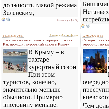
Биньямин
должность главой режима
Нетаньях
Зеленским,
ястребин
(300)
Украина.ру
Анализ, события, факты
02.08.2026 20:21
02.08.2026 16:52
Экстремальные условия в городах счастья.
Сегодняшняя Ук
Как проходит курортный сезон в Крыму
террорист во гл
В Крыму – в
разгаре
курортный сезон.
При этом
туристов, конечно,
очередно
значительно меньше
преступн
обычного. Примерно
киевског
вполовину меньше.
Чем доль