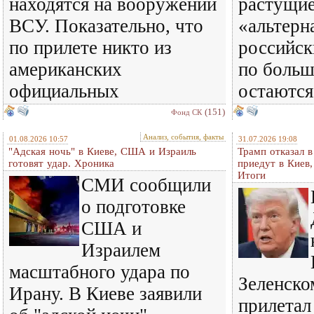
находятся на вооружении
растущи
ВСУ. Показательно, что
«альтерн
по прилете никто из
российск
американских
по больш
официальных
остаются
(151)
Фонд СК
Анализ, события, факты
01.08.2026 10:57
31.07.2026 19:08
"Адская ночь" в Киеве, США и Израиль
Трамп отказал 
готовят удар. Хроника
приедут в Киев
Итоги
СМИ сообщили
о подготовке
США и
Израилем
масштабного удара по
Зеленском
Ирану. В Киеве заявили
прилетал