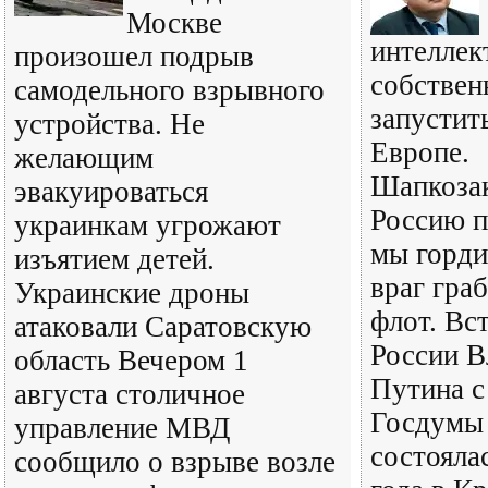
Москве
интеллек
произошел подрыв
собствен
самодельного взрывного
запустит
устройства. Не
Европе.
желающим
Шапкозак
эвакуироваться
Россию п
украинкам угрожают
мы горди
изъятием детей.
враг гра
Украинские дроны
флот. Вс
атаковали Саратовскую
России В
область Вечером 1
Путина с
августа столичное
Госдумы 
управление МВД
состояла
сообщило о взрыве возле