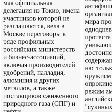
мая официальная
антифаш
делегация из Токио, имена
организа
участников которой не
мира про
разглашаются, вела в
одноднев
Москве переговоры в
протеста
ряде профильных
унижающ
российских министерств
достоинс
и бизнес-ассоциаций,
содержан
включая производителей
нас тольк
удобрений, палладия,
оружием 
алюминия и других
опрокине
металлов, а также
режим ам
поставщиков сжиженного
английск
природного газа (СПГ) и
"сукиных
нефти.