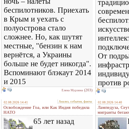
ночь – налёты
традицио
беспилотников. Приехать
совреме
в Крым и уехать с
беспилот
полуострова стало
искусст
сложнее. Но, как шутят
интеллек
местные, "бензин к нам
подключе
вернётся, а Украины
От подры
больше не будет никогда".
инфраст
Вспоминают блэкаут 2014
индивиду
и 2015
против р
(203)
Елена Мурзина
Анализ, события, факты
02.08.2026 14:41
02.08.2026 14:40
Освобождение Гоа, или Как Индия победила
Лампедуза, Сеут
НАТО
мигранты бегаю
65 лет назад