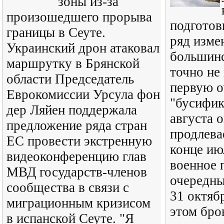
зоны из-за
произошедшего прорыва
подготов
границы в Сеуте.
ряд изме
Украинский дрон атаковал
большинс
маршрутку в Брянской
точно не
области Председатель
первую о
Еврокомиссии Урсула фон
"бусифик
дер Ляйен поддержала
августа 
предложение ряда стран
продлева
ЕС провести экстренную
конце ию
видеоконференцию глав
военное 
МВД государств-членов
очередны
сообщества в связи с
31 октяб
миграционным кризисом
этом бро
в испанской Сеуте. "Я