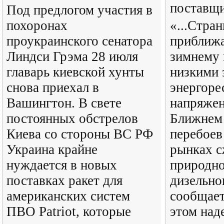
поставщ
Под предлогом участия в
похоронах
«...Стра
проукраинского сенатора
приближа
Линдси Грэма 28 июля
зимнему 
главарь киевской хунты
низкими 
снова приехал в
энергоре
Вашингтон. В свете
напряжен
постоянных обстрелов
Ближнем 
Киева со стороны ВС РФ
перебоев
Украина крайне
рынках 
нуждается в новых
природно
поставках ракет для
дизельно
американских систем
сообщает
ПВО Patriot, которые
этом над