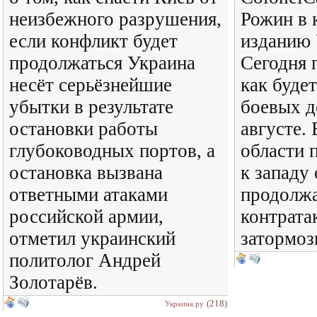
неизбежного разрушения,
Рожин в 
если конфликт будет
изданию 
продолжаться Украина
Сегодня 
несёт серьёзнейшие
как будет
убытки в результате
боевых д
остановки работы
августе.
глубоководных портов, а
области 
остановка вызвана
к западу
ответными атаками
продолжа
российской армии,
контрата
отметил украинский
затормоз
политолог Андрей
Золотарёв.
(218)
Украина.ру