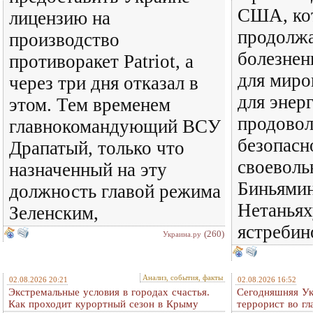
США, ко
лицензию на
продолж
производство
болезнен
противоракет Patriot, а
для миро
через три дня отказал в
для энер
этом. Тем временем
продовол
главнокомандующий ВСУ
безопасн
Драпатый, только что
своеволь
назначенный на эту
Биньямин
должность главой режима
Нетаньях
Зеленским,
ястребин
(260)
Украина.ру
Анализ, события, факты
02.08.2026 20:21
02.08.2026 16:52
Экстремальные условия в городах счастья.
Сегодняшняя Ук
Как проходит курортный сезон в Крыму
террорист во гл