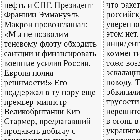
что раке
нефть и СПГ. Президент
российск
Франции Эммануэль
уверенно
Макрон провозглашал:
этом нет
«Мы не позволим
инцидент
теневому флоту обходить
коммент
санкции и финансировать
тоже воз
военные усилия России.
эскалаци
Европа полна
поводу. 
решимости!» Его
обвинили
поддержал в ту пору еще
трусости
премьер-министр
нерешите
Великобритании Кир
в огонь в
Стармер, предлагавший
украинск
продавать добычу с