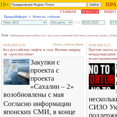
18+
ПР
ГЛАВНАЯ
НОВОСТИ
ВИДЕО
ПравдаИнформ
≈
Новости, события
Или:
–
Тэги:
,
,
,
,
информационная война
рост цен
искусственный интеллект
авторское право
Трамп
Анализ, события, факты
04.08.2026 12:02
04.08.2026 11:57
Без российских нефти и газа Япония навряд
Против пыток и
ли «дееспособна»
международная 
политзаключенн
Закупки с
проекта с
проекта
«Сахалин – 2»
возобновлены с мая
нескольк
Согласно информации
СИЗО Ук
японских СМИ, в конце
поддерж