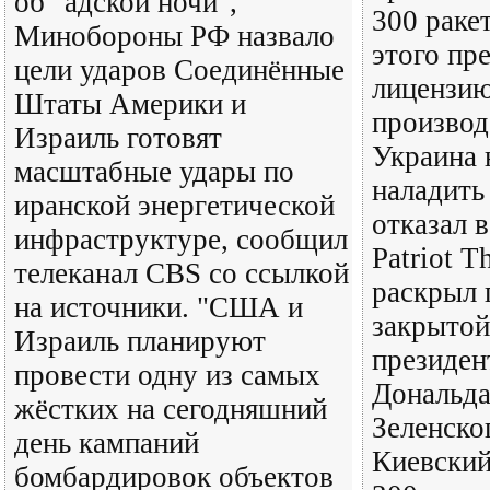
об "адской ночи",
300 ракет
Минобороны РФ назвало
этого пр
цели ударов Соединённые
лицензию
Штаты Америки и
производ
Израиль готовят
Украина 
масштабные удары по
наладить
иранской энергетической
отказал в
инфраструктуре, сообщил
Patriot T
телеканал CBS со ссылкой
раскрыл 
на источники. "США и
закрытой
Израиль планируют
президе
провести одну из самых
Дональда
жёстких на сегодняшний
Зеленско
день кампаний
Киевский
бомбардировок объектов