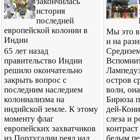
закончилась
история
последней
европейской колонии в
Мы это в
Индии
и на раз
65 лет назад
Средизем
правительство Индии
Вспомнит
решило окончательно
Лампедуз
закрыть вопрос с
остров с
последним наследием
волн, она
колониализма на
Бирюза п
индийской земле. К этому
дей-Кони
моменту флаг
слеза и 
европейских захватчиков
контраст
из Португалии реял над
белым пе