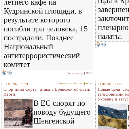
года в К
летнего кафе на
завершен
Кудринской площади, в
заключит
результате которого
пленарно
погибли три человека, 15
палаты.
пострадали. Позднее
Национальный
антитеррористический
комитет
(205)
Украина.ру
Анализ, события, факты
01.08.2026 18:39
01.08.2026 13:27
Спор из-за Сеуты, атака в Брянской области.
Новые цели "лю
Итоги
телефонными м
Украину в авгус
В ЕС спорят по
поводу будущего
Шенгенской