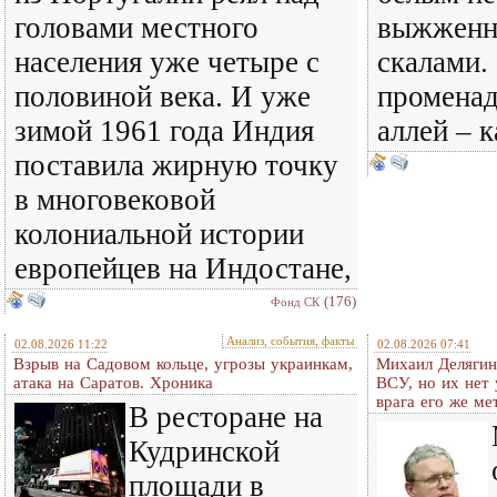
головами местного
выжженн
населения уже четыре с
скалами. 
половиной века. И уже
променад
зимой 1961 года Индия
аллей – 
поставила жирную точку
в многовековой
колониальной истории
европейцев на Индостане,
(176)
Фонд СК
Анализ, события, факты
02.08.2026 11:22
02.08.2026 07:41
Взрыв на Садовом кольце, угрозы украинкам,
Михаил Делягин
атака на Саратов. Хроника
ВСУ, но их нет
врага его же м
В ресторане на
Кудринской
площади в