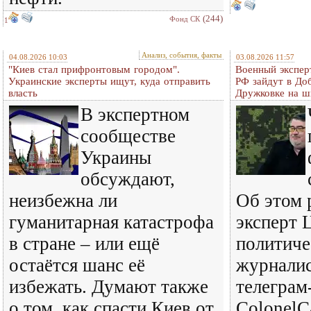
(244)
Фонд СК
1
Анализ, события, факты
04.08.2026 10:03
03.08.2026 11:57
"Киев стал прифронтовым городом".
Военный экспер
Украинские эксперты ищут, куда отправить
РФ зайдут в До
власть
Дружковке на ш
В экспертном
сообществе
Украины
обсуждают,
неизбежна ли
Об этом 
гуманитарная катастрофа
эксперт 
в стране – или ещё
политиче
остаётся шанс её
журналис
избежать. Думают также
телеграм
о том, как спасти Киев от
ColonelC