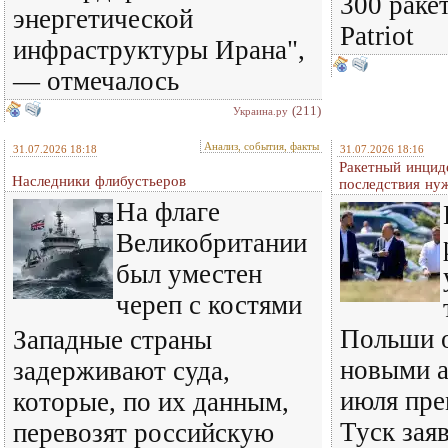
300 раке
энергетической
Patriot
инфраструктуры Ирана",
— отмечалось
(211)
Украина.ру
Анализ, события, факты
31.07.2026 18:18
31.07.2026 18:16
Ракетный инцид
Наследники флибустьеров
последствия ну
На флаге
Великобритании
был уместен
череп с костями
Польши о
Западные страны
новыми а
задерживают суда,
июля пре
которые, по их данным,
Туск зая
перевозят российскую