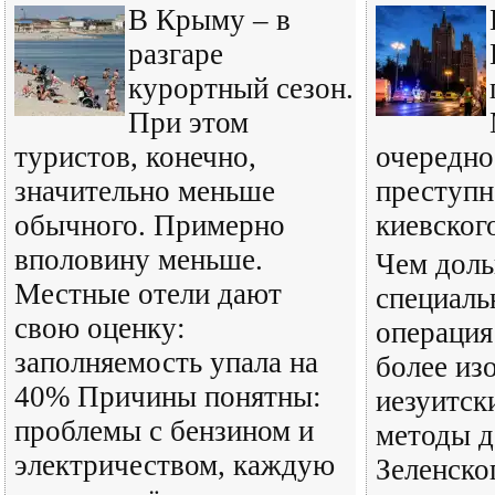
В Крыму – в
разгаре
курортный сезон.
При этом
туристов, конечно,
очередно
значительно меньше
преступн
обычного. Примерно
киевског
вполовину меньше.
Чем доль
Местные отели дают
специаль
свою оценку:
операция
заполняемость упала на
более из
40% Причины понятны:
иезуитск
проблемы с бензином и
методы д
электричеством, каждую
Зеленско