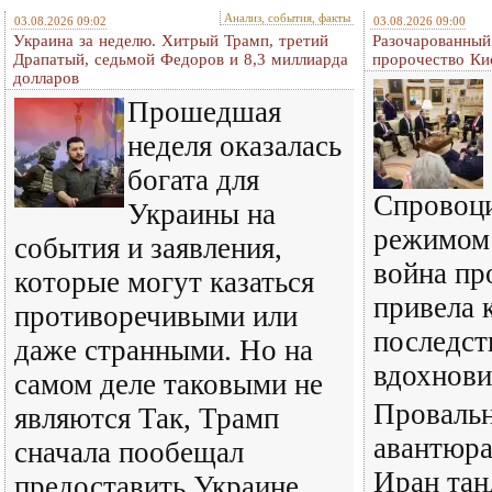
Анализ, события, факты
03.08.2026 09:02
03.08.2026 09:00
Украина за неделю. Хитрый Трамп, третий
Разочарованный
Драпатый, седьмой Федоров и 8,3 миллиарда
пророчество Ки
долларов
Прошедшая
неделя оказалась
богата для
Спровоц
Украины на
режимом
события и заявления,
война пр
которые могут казаться
привела 
противоречивыми или
последст
даже странными. Но на
вдохнови
самом деле таковыми не
Провальн
являются Так, Трамп
авантюра
сначала пообещал
Иран тан
предоставить Украине