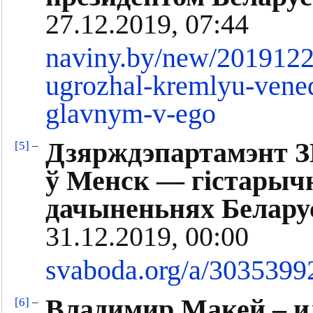
27.12.2019, 07:44
naviny.by/new/201912
ugrozhal-kremlyu-vened
glavnym-v-ego
Дзярждэпартамэнт З
[5]
–
ў Менск — гістарыч
дачыненьнях Белару
31.12.2019, 00:00
svaboda.org/a/3035399
Владимир Макей – и
[6]
–