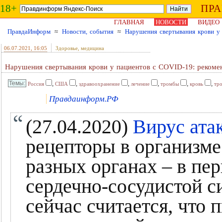
18+
ПР
ГЛАВНАЯ
НОВОСТИ
ВИДЕО
ПравдаИнформ
≈
Новости, события
≈
Нарушения свертывания крови у 
06.07.2021
, 16:05
Здоровье, медицина
Нарушения свертывания крови у пациентов с COVID-19: рекоме
,
,
,
,
,
,
Россия
США
здравоохранение
лечение
тромбы
кровь
тр
Правдаинформ.РФ
(27.04.2020)
Вирус ата
рецепторы в организме
разных органах – в пер
сердечно-сосудистой си
сейчас считается, что 