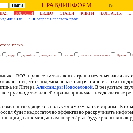
ПРАВДИНФОРМ
Рег
НАЯ
НОВОСТИ
ВИДЕО
СТАТЬИ
КНИГИ
КОНТАКТЫ
О
пидемия COVID-19 и вопросы простого врача
стого врача
,
,
,
,
,
,
,
и
вирус
тромбоз
иммунитет
Россия
биологическая война
Путин
виняют ВОЗ, правительства своих стран в неясных загадках
тельно того, что эпидемия ненастоящая, одно из таких под
актика из Питера
Александры Новоселовой
. В результате из
ысшее руководство нашей страны принимает неадекватные ре
еномен низводящего в ноль экономику нашей страны Путина
 Россия будет недостаточно эффективно раскручивать инфор
цинации), в «помощь» нам «партнёры» будут распылять вирус