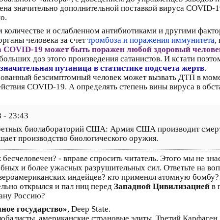
ена значительно дополнительной поставкой вируса COVID-1
о.
 количестве и ослабленном антибиотиками и другими фактор
органы человека за счет
тромбоза и поражения иммунитета
,
са COVID-19 может быть поражен любой здоровый челов
 больших доз этого произведения сатанистов. И кстати поэто
значительная путаница в статистике подсчета жертв
.
рованный безсимптомный человек может вызвать ДТП в момент
йствия COVID-19. А определять степень вины вируса в обст
 - 23:43
кретных биолабораторий США: Армия США производит смерте
щает производство биологического оружия.
к бесчеловечен? - вправе спросить читатель. Этого мы не зна
ных и более ужасных разрушительных сил. Ответьте на вопр
вероамериканских индейцев? кто применял атомную бомбу?
льно открылся и пал ниц перед
Западной Цивилизацией
в 
рану Россию?
ное государство»
, Deep State.
обалисты, американские страновые элиты, Третий Карфаген