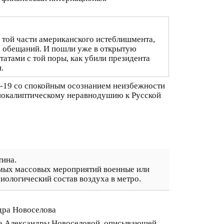
 той части американского истеблишмента,
ых обещаний. И пошли уже в открытую
атами с той поры, как убили президента
.
D-19 со спокойным осознанием неизбежности
покалиптическому неравнодушию к Русской
тина.
амых массовых мероприятий военные или
ологический состав воздуха в метро.
дра Новоселова
ча Александры Новоселовой, описывающей