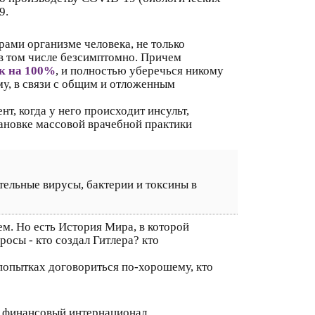
9.
ами организме человека, не только
 в том числе безсимптомно. Причем
ек на 100%
, и полностью уберечься никому
му, в связи с общим и отложенным
, когда у него происходит инсульт,
ановке массовой врачебной практики
льные вирусы, бактерии и токсины в
ем. Но есть История Мира, в которой
осы - кто создал Гитлера? кто
попытках договориться по-хорошему, кто
, финансовый интернационал.