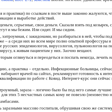
я и практики) по ссылкам в посте выше законно жалуются, чт
икации и выработке действий.
деньги, серьезные, свои деньги. Сказали взять под козырек, 
бегут и мы бежим. Или сидят. И мы сидим.
 хитроумная, с закидонами, но разбираться в ней, чтобы подо
кже – а среди них во всем мире полно опытной профессуры и
e русских эпидемиологов, вирусологов, пульмонологов на пе
 вирусу, к живым пациентам у них. Заочно вещают.
торым оглянуться и переодеться и поспать некогда, лечить н
цию, а практика – отдельно. Инфекционные больницы, сейча
– набирают врачей на сайтах, рекламируют готовность к инт
валификации по работе с Ковид. Интернет-курс они сейчас п
итроумный, зараза – логично было бы под него самые лучши
ко для этих 5 несчастных самых кому не повезло (неизвестно
ибамбасами.
ь заразными массово госпиталя, обрушивая свою же систем