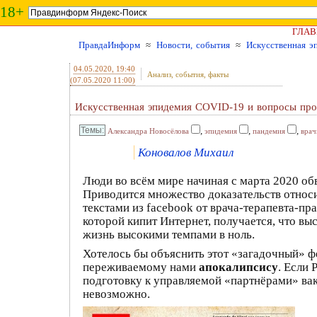
18+
ГЛАВ
ПравдаИнформ
≈
Новости, события
≈
Искусственная э
04.05.2020
, 19:40
Анализ, события, факты
(07.05.2020 11:00)
Искусственная эпидемия COVID-19 и вопросы про
,
,
,
Александра Новосёлова
эпидемия
пандемия
врач
Коновалов Михаил
Люди во всём мире начиная с марта 2020 об
Приводится множество доказательств относи
текстами из facebook от врача-терапевта-пр
которой кипит Интернет, получается, что в
жизнь высокими темпами в ноль.
Хотелось бы объяснить этот «загадочный» ф
переживаемому нами
апокалипсису
. Если
подготовку к управляемой «партнёрами» вак
невозможно.