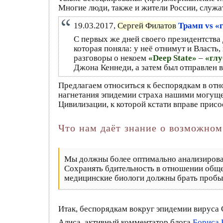
Многие люди, также и жители России, служа
19.03.2017,
Сергей Филатов
Трамп vs «
С первых же дней своего президентства
которая поняла: у неё отнимут и Власть
разговоры о некоем
«Deep State»
–
«глу
Джона Кеннеди, а затем был отправлен 
Предлагаем относиться к беспорядкам в от
нагнетания эпидемии страха нашими могущ
Цивилизации, к которой кстати вправе прис
Что нам даёт знание о возможном
Мы должны более оптимально анализироват
Сохранять бдительность в отношении обще
медицинские биологи должны брать пробы 
Итак, беспорядкам вокруг эпидемии вируса
Алиса, активный комментатор блога
Бориса 