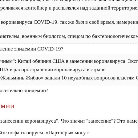
стреливался контейнер и распылялся над заданной территорие
 коронавируса COVID-19, так же был в своё время, намеренн
 приятелем, военным биологом, спецом по бактериологическ
вление эпидемии COVID-19?
ичным": Китай обвинил США в занесении коронавируса. Эк
США в распространении коронавируса в стране
 «Жэньминь Жибао» задали 10 неудобных вопросов властям
носительно эпидемии?
емии
анесении коронавируса". Что значит "занесение"? Это наме
йте пофантазируем. «Партнёры» могут: