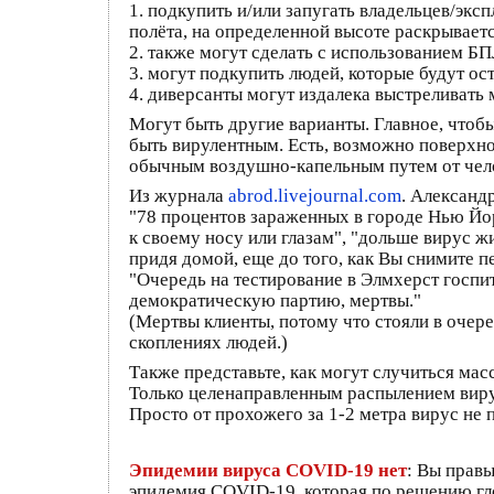
1. подкупить и/или запугать владельцев/экс
полёта, на определенной высоте раскрывает
2. также могут сделать с использованием Б
3. могут подкупить людей, которые будут ос
4. диверсанты могут издалека выстреливать
Могут быть другие варианты. Главное, чтобы
быть вирулентным. Есть, возможно поверхнос
обычным воздушно-капельным путем от чел
Из журнала
abrod.livejournal.com
. Александ
"78 процентов зараженных в городе Нью Йор
к своему носу или глазам", "дольше вирус ж
придя домой, еще до того, как Вы снимите п
"Очередь на тестирование в Элмхерст госпит
демократическую партию, мертвы."
(Мертвы клиенты, потому что стояли в очере
скоплениях людей.)
Также представьте, как могут случиться ма
Только целенаправленным распылением виру
Просто от прохожего за 1-2 метра вирус не п
Эпидемии вируса COVID-19 нет
: Вы прав
эпидемия COVID-19, которая по решению гл