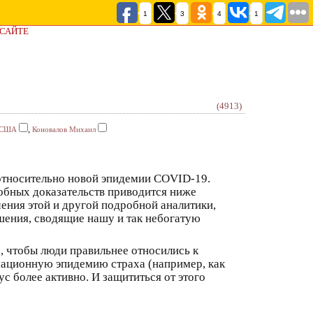
1
3
4
1
 САЙТЕ
(4913)
,
США
Коновалов Михаил
 относительно новой эпидемии COVID-19.
робных доказательств приводится ниже
учения этой и другой подробной аналитики,
шения, сводящие нашу и так небогатую
, чтобы люди правильнее относились к
мационную эпидемию страха (например, как
 более активно. И защититься от этого