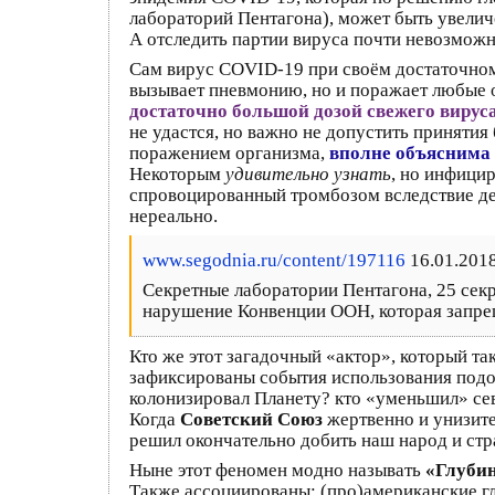
лабораторий Пентагона), может быть увелич
А отследить партии вируса почти невозможн
Сам вирус COVID-19 при своём достаточном
вызывает пневмонию, но и поражает любые 
достаточно большой дозой свежего виру
не удастся, но важно не допустить принятия
поражением организма,
вполне объяснима 
Некоторым
удивительно узнать
, но инфици
спровоцированный тромбозом вследствие де
нереально.
www.segodnia.ru/content/197116
16.01.2018
Секретные лаборатории Пентагона, 25 се
нарушение Конвенции ООН, которая запре
Кто же этот загадочный «актор», который та
зафиксированы события использования подоб
колонизировал Планету? кто «уменьшил» се
Когда
Советский Союз
жертвенно и унизите
решил окончательно добить наш народ и ст
Ныне этот феномен модно называть
«Глубин
Также ассоциированы: (про)американские гл