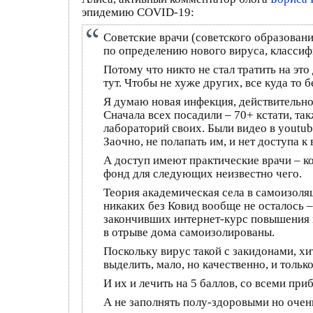
эпидемию COVID-19:
Советские врачи (советского образовани
по определению нового вируса, классиф
Потому что никто не стал тратить на это 
тут. Чтобы не хуже других, все куда то 
Я думаю новая инфекция, действительно,
Сначала всех посадили – 70+ кстати, та
лабораторий своих. Были видео в youtub
Заочно, не полапать им, и нет доступа к
А доступ имеют практические врачи – ко
фонд для следующих неизвестно чего.
Теория академическая села в самоизоля
никаких без Ковид вообще не осталось 
закончивших интернет-курс повышения к
в отрыве дома самоизолированы.
Поскольку вирус такой с закидонами, х
выделить, мало, но качественно, и толь
И их и лечить на 5 баллов, со всеми пр
А не заполнять полу-здоровыми но очен