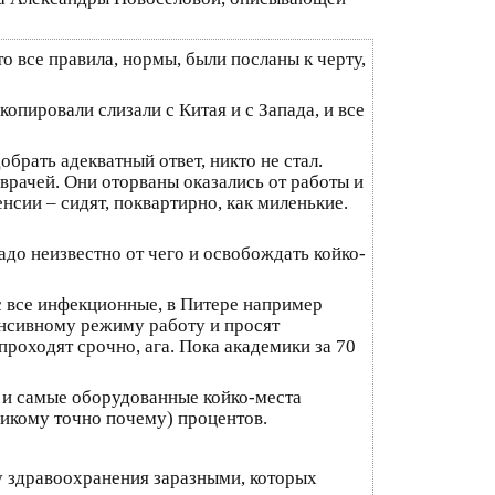
о все правила, нормы, были посланы к черту,
скопировали слизали с Китая и с Запада, и все
брать адекватный ответ, никто не стал.
 врачей. Они оторваны оказались от работы и
нсии – сидят, поквартирно, как миленькие.
адо неизвестно от чего и освобождать койко-
с все инфекционные, в Питере например
енсивному режиму работу и просят
роходят срочно, ага. Пока академики за 70
е и самые оборудованные койко-места
 никому точно почему) процентов.
у здравоохранения заразными, которых