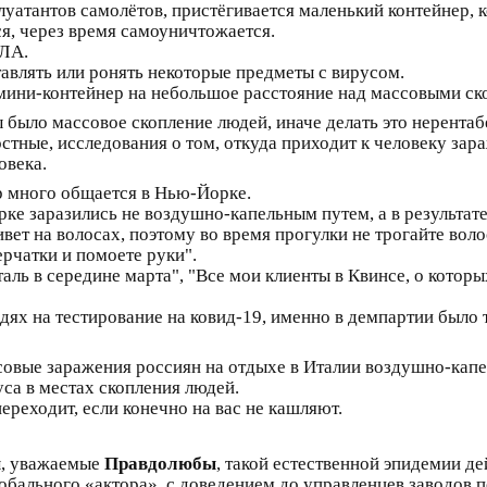
плуатантов самолётов, пристёгивается маленький контейнер, 
ся, через время самоуничтожается.
ПЛА.
тавлять или ронять некоторые предметы с вирусом.
 мини-контейнер на небольшое расстояние над массовыми с
 было массовое скопление людей, иначе делать это нерентаб
тные, исследования о том, откуда приходит к человеку зара
овека.
р много общается в Нью-Йорке.
ке заразились не воздушно-капельным путем, а в результат
ивет на волосах, поэтому во время прогулки не трогайте воло
ерчатки и помоете руки".
аль в середине марта", "Все мои клиенты в Квинсе, о которы
дях на тестирование на ковид-19, именно в демпартии было 
ссовые заражения россиян на отдыхе в Италии воздушно-капе
са в местах скопления людей.
ереходит, если конечно на вас не кашляют.
ы, уважаемые
Правдолюбы
, такой естественной эпидемии де
обального «актора», с доведением до управленцев заводов 