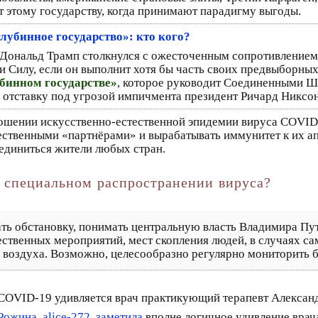
т этому государству, когда принимают парадигму выгоды.
глубинное государство»: кто кого?
 Дональд Трамп столкнулся с ожесточенным сопротивлением
, и Силу, если он выполнит хотя бы часть своих предвыборн
бинном государстве»
, которое руководит Соединенными Шт
в отставку под угрозой импичмента президент Ричард Никсон
ношении искусственно-естественной эпидемии вируса COVI
ественными «партнёрами» и вырабатывать иммунитет к их а
оединиться жители любых стран.
 специальном распространении вируса?
ь обстановку, понимать центральную власть Владимира Пу
ственных мероприятий, мест скопления людей, в случаях с
воздуха. Возможно, целесообразно регулярно мониторить би
 COVID-19 удивляется врач практикующий терапевт Алексан
Рожина
,
alice-272
,
заметила
вполне логичное удивление вра