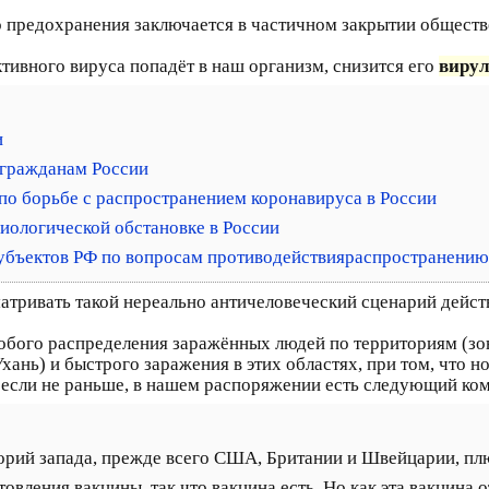
 предохранения заключается в частичном закрытии обществе
ктивного вируса попадёт в наш организм, снизится его
вирул
и
 гражданам России
по борьбе с распространением коронавируса в России
иологической обстановке в России
убъектов РФ по вопросам противодействияраспространени
тривать такой нереально античеловеческий сценарий дейст
обого распределения заражённых людей по территориям (з
хань) и быстрого заражения в этих областях, при том, что н
, если не раньше, в нашем распоряжении есть следующий ко
рий запада, прежде всего США, Британии и Швейцарии, плю
овления вакцины, так что вакцина есть. Но как эта вакцина о