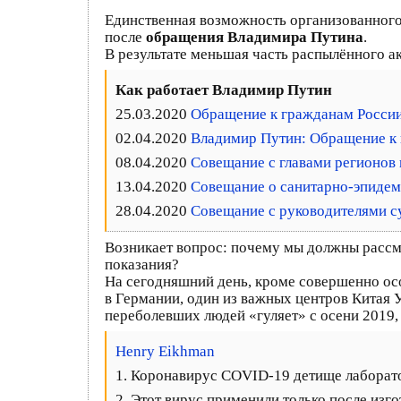
Единственная возможность организованного
после
обращения Владимира Путина
.
В результате меньшая часть распылённого а
Как работает Владимир Путин
25.03.2020
Обращение к гражданам Росси
02.04.2020
Владимир Путин: Обращение к
08.04.2020
Совещание с главами регионов 
13.04.2020
Совещание о санитарно-эпидем
28.04.2020
Совещание с руководителями с
Возникает вопрос: почему мы должны рассма
показания?
На сегодняшний день, кроме совершенно ос
в Германии, один из важных центров Китая У
переболевших людей «гуляет» с осени 2019
Henry Eikhman
1. Коронавирус COVID-19 детище лаборато
2. Этот вирус применили только после изгот