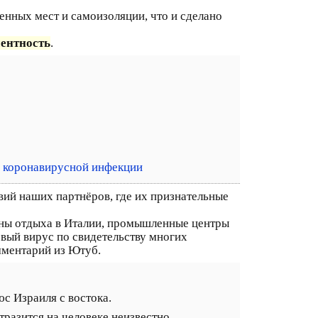
нных мест и самоизоляции, что и сделано
ентность
.
ю коронавирусной инфекции
вий наших партнёров, где их признательные
оны отдыха в Италии, промышленные центры
овый вирус по свидетельству многих
мментарий из Ютуб.
с Израиля с востока.
тразится на человеке неизвестно.