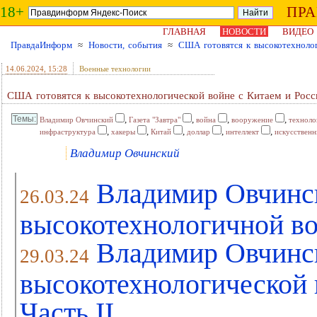
18+
ПР
ГЛАВНАЯ
НОВОСТИ
ВИДЕО
ПравдаИнформ
≈
Новости, события
≈
США готовятся к высокотехнолог
14.06.2024
, 15:28
Военные технологии
США готовятся к высокотехнологической войне с Китаем и Росс
,
,
,
,
Владимир Овчинский
Газета "Завтра"
война
вооружение
техноло
,
,
,
,
,
инфраструктура
хакеры
Китай
доллар
интеллект
искусствен
Владимир Овчинский
Владимир Овчинс
26.03.24
высокотехнологичной во
Владимир Овчинс
29.03.24
высокотехнологической 
Часть II