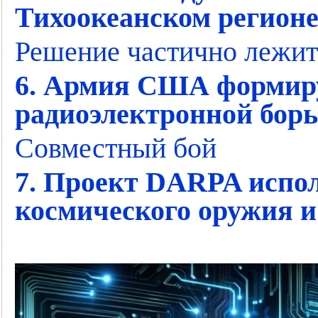
Тихоокеанском регион
Решение частично лежит 
6. Армия США формиру
радиоэлектронной борь
Совместный бой
7. Проект DARPA испо
космического оружия 