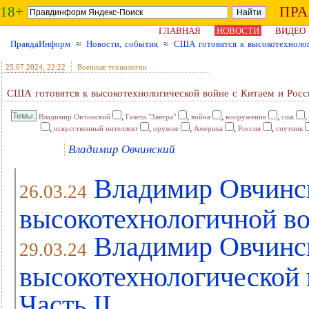
18+
ПР
ГЛАВНАЯ
НОВОСТИ
ВИДЕО
ПравдаИнформ
≈
Новости, события
≈
США готовятся к высокотехнолог
25.07.2024
, 22:22
Военные технологии
США готовятся к высокотехнологической войне с Китаем и Росс
,
,
,
,
,
Владимир Овчинский
Газета "Завтра"
война
вооружение
сша
,
,
,
,
,
искусственный интеллект
оружие
Америка
Россия
спутник
Владимир Овчинский
Владимир Овчинс
26.03.24
высокотехнологичной во
Владимир Овчинс
29.03.24
высокотехнологической 
Часть II