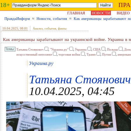
18+
ПР
ГЛАВНАЯ
НОВОСТИ
ВИДЕО
ПравдаИнформ
≈
Новости, события
≈
Как американцы зарабатывают на
10.04.2025
, 08:01
Анализ, события, факты
Как американцы зарабатывают на украинской войне. Украина в 
,
,
,
,
,
Татьяна Стоянович
"Украина.ру"
Украина
США
Польша
Дон
,
,
,
,
искусственный интеллект
торговая война
Трамп
Путин
америка
Украина.ру
Татьяна Стоянович ,
10.04.2025, 04:45