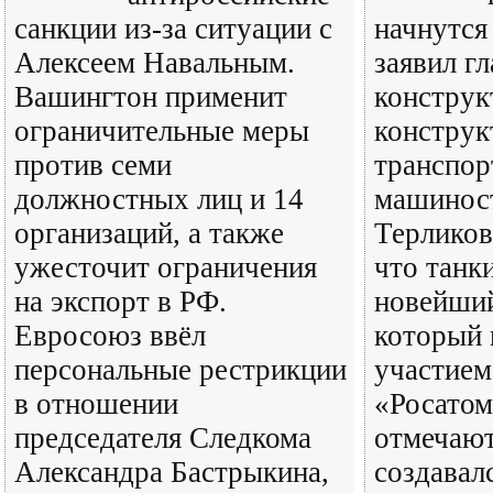
санкции из-за ситуации с
начнутся 
Алексеем Навальным.
заявил г
Вашингтон применит
конструк
ограничительные меры
конструк
против семи
транспор
должностных лиц и 14
машинос
организаций, а также
Терликов
ужесточит ограничения
что танк
на экспорт в РФ.
новейший
Евросоюз ввёл
который 
персональные рестрикции
участием
в отношении
«Росатом
председателя Следкома
отмечают
Александра Бастрыкина,
создавал