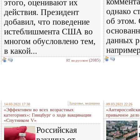
коммента
этого, оценивают их
однако ст
действия. Президент
об этом.
добавил, что поведение
основанн
истеблишмента США во
данных р
многом обусловлено тем,
например,
в какой...
(2085)
RT на русском
Здоровье, медицина
14.03.2021 17:30
09.03.2021 22:26
«Эффективен во всех возрастных
«Антироссийски
категориях»: Гинцбург о ходе вакцинации
привычное дело
«Спутником V»
Российская
вакцина от