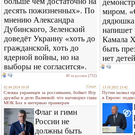
больше чем достаточно на
демонстр
десять пожизненных». По
миром. «
мнению Александра
дядюшка 
Дубинского, Зеленский
напишет 
доведёт Украину «хоть до
Камала Х
гражданской, хоть до
быть пре
ядерной войны, но на
нет детей
выборы не согласится».
(752)
RT на русском
Спорт
02.04.2024 19:59
13.10.2021 23:42
Слежка украинцев за россиянами, бойкот Игр
Путин назвал п
дружбы и дело Валиевой: что наговорил глава
в Европе: подве
МОК Бах в интервью пранкерам
Флаг и гимн
России не
должны быть