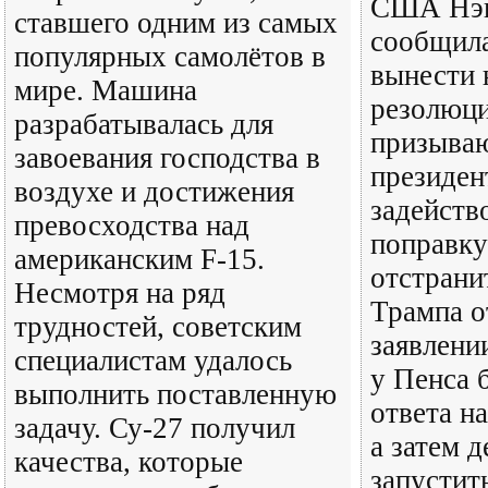
США Нэн
ставшего одним из самых
сообщила
популярных самолётов в
вынести 
мире. Машина
резолюц
разрабатывалась для
призыва
завоевания господства в
президен
воздухе и достижения
задейств
превосходства над
поправку
американским F-15.
отстрани
Несмотря на ряд
Трампа от
трудностей, советским
заявлени
специалистам удалось
у Пенса 
выполнить поставленную
ответа н
задачу. Су-27 получил
а затем 
качества, которые
запустить