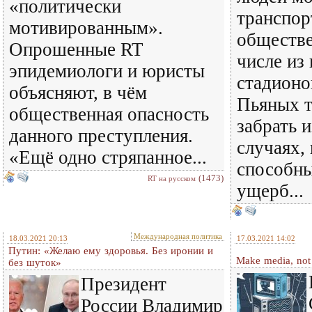
«политически
транспор
мотивированным».
обществе
Опрошенные RT
числе из 
эпидемиологи и юристы
стадионов
объясняют, в чём
Пьяных т
общественная опасность
забрать и
данного преступления.
случаях, 
«Ещё одно стряпанное...
способны
(1473)
RT на русском
ущерб...
Международная политика
18.03.2021 20:13
17.03.2021 14:02
Путин: «Желаю ему здоровья. Без иронии и
Make media, not
без шуток»
Президент
России Владимир