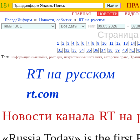
18+
ПР
ГЛАВНАЯ
НОВОСТИ
ВИДЕО
ПравдаИнформ
≈
Новости, события
≈
RT на русском
Или:
–
Страница 
1
2
3
4
5
6
7
8
9
10
11
12
13
14
1
31
32
33
34
35
36
37
38
39
40
41
4
Тэги:
,
,
,
,
информационная война
рост цен
искусственный интеллект
авторское право
Трамп
RT на русском
rt.com
Новости канала RT на 
«Russia Today» is the first