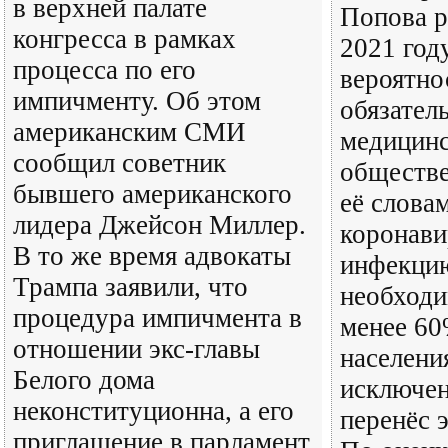
в верхней палате
Попова р
конгресса в рамках
2021 год
процесса по его
вероятно
импичменту. Об этом
обязател
американским СМИ
медицинс
сообщил советник
обществе
бывшего американского
её слова
лидера Джейсон Миллер.
коронав
В то же время адвокаты
инфекцию
Трампа заявили, что
необходи
процедура импичмента в
менее 60
отношении экс-главы
населени
Белого дома
исключен
неконституционна, а его
перенёс 
приглашение в парламент