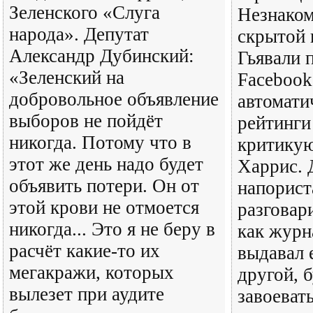
Зеленского «Слуга
Незнаком
народа». Депутат
скрытой 
Александр Дубинский:
Гьявали п
«Зеленский на
Facebook
добровольное объявление
автомати
выборов не пойдёт
рейтинги
никогда. Потому что в
критику
этот же день надо будет
Харрис. 
объявить потери. Он от
напорист
этой крови не отмоется
разговар
никогда... Это я не беру в
как журн
расчёт какие-то их
выдавал 
мегакражи, которых
другой, 
вылезет при аудите
завоевать