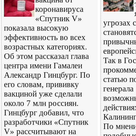
коронавируса
«Спутник V»
угрозах 
показала высокую
становят
эффективность во всех
привычн
возрастных категориях.
европейс
Об этом рассказал глава
Так в Го
центра имени Гамалеи
прокомм
Александр Гинцбург. По
статью п
его словам, прививку
генерала
вакциной уже сделали
возможн
около 7 млн россиян.
действия
Гинцбург добавил, что
Калининг
разработчики «Спутник
По мнени
V» рассчитывают на
подобные