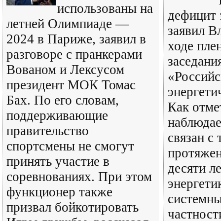
использованы на
дефицит 
летней Олимпиаде —
заявил В
2024 в Париже, заявил в
ходе пле
разговоре с пранкерами
заседани
Вованом и Лексусом
«Российс
президент МОК Томас
энергети
Бах. По его словам,
Как отме
поддерживающие
наблюдае
правительство
связан с 
спортсмены не смогут
протяжен
принять участие в
десяти л
соревнованиях. При этом
энергети
функционер также
системны
призвал бойкотировать
частност