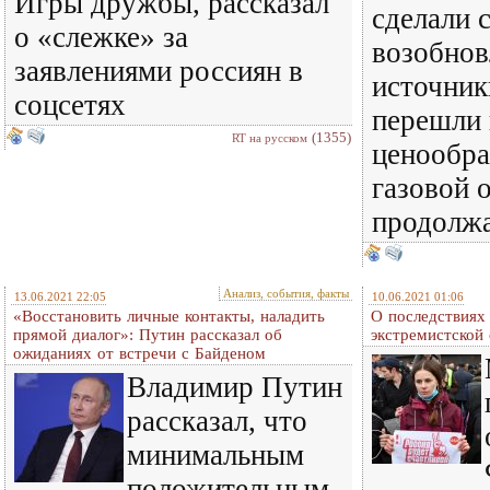
Игры дружбы, рассказал
сделали 
о «слежке» за
возобно
заявлениями россиян в
источник
соцсетях
перешли 
(1355)
RT на русском
ценообра
газовой 
продолжа
Анализ, события, факты
13.06.2021 22:05
10.06.2021 01:06
«Восстановить личные контакты, наладить
О последствиях
прямой диалог»: Путин рассказал об
экстремистской
ожиданиях от встречи с Байденом
Владимир Путин
рассказал, что
минимальным
положительным