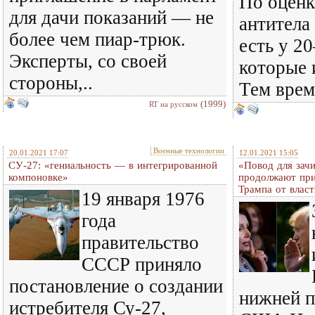
По оценк
для дачи показаний — не
антитела
более чем пиар-трюк.
есть у 2
Эксперты, со своей
которые 
стороны,..
Тем врем
(1999)
RT на русском
Военные технологии
20.01.2021 17:07
12.01.2021 15:05
СУ-27: «гениальность — в интегрированной
«Повод для зач
компоновке»
продолжают при
Трампа от власт
19 января 1976
года
правительство
СССР приняло
постановление о создании
нижней п
истребителя Су-27,