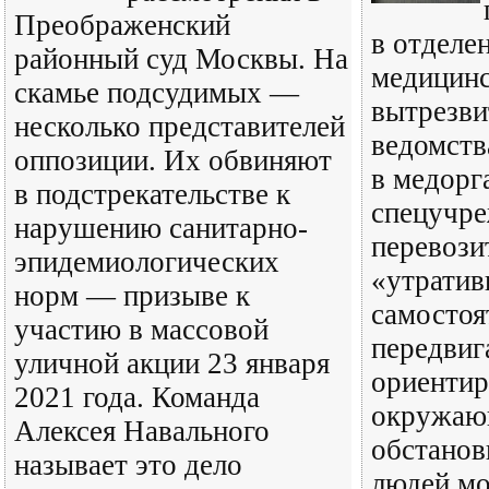
Преображенский
в отделе
районный суд Москвы. На
медицин
скамье подсудимых —
вытрезви
несколько представителей
ведомств
оппозиции. Их обвиняют
в медорг
в подстрекательстве к
спецучре
нарушению санитарно-
перевози
эпидемиологических
«утратив
норм — призыве к
самостоя
участию в массовой
передвиг
уличной акции 23 января
ориентир
2021 года. Команда
окружаю
Алексея Навального
обстанов
называет это дело
людей мо