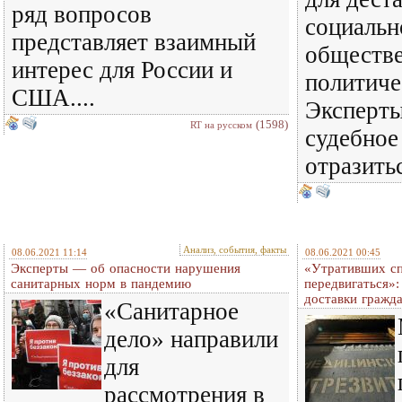
ряд вопросов
социальн
представляет взаимный
обществе
интерес для России и
политиче
США....
Эксперты
(1598)
RT на русском
судебное
отразитьс
Анализ, события, факты
08.06.2021 11:14
08.06.2021 00:45
Эксперты — об опасности нарушения
«Утративших сп
санитарных норм в пандемию
передвигаться»
доставки гражда
«Санитарное
дело» направили
для
рассмотрения в