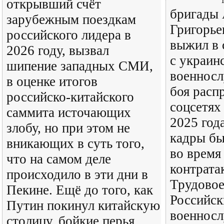
открывший счёт
бригады
зарубежным поездкам
Григорье
российского лидера в
выжил в 
2026 году, вызвал
с украин
шипение западных СМИ,
военнос
в оценке итогов
боя расп
российско-китайского
соцсетях
саммита источающих
2025 год
злобу, но при этом не
кадры бы
вникающих в суть того,
во время
что на самом деле
контрата
происходило в эти дни в
Трудовое
Пекине. Ещё до того, как
Российск
Путин покинул китайскую
военнос
столицу, бойкие перья