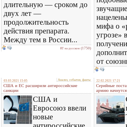
длительную — сроком до
звучащие
двух лет —
нацелены
продолжительность
мифа о «
действия препарата.
угрозе» 
Между тем в России...
получени
(1750)
RT на русском
дополнит
от союзн
Анализ, события, факты
03.03.2021 15:05
22.02.2021 17:21
США и ЕС расширили антироссийские
Серийные поста
санкции
армию начнутся
США и
Евросоюз ввели
новые
антироссийские