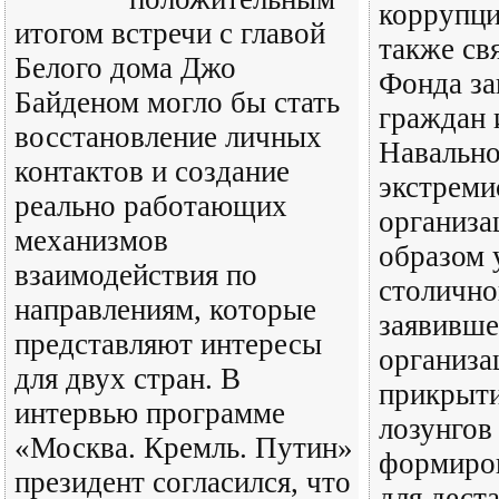
коррупци
итогом встречи с главой
также св
Белого дома Джо
Фонда з
Байденом могло бы стать
граждан
восстановление личных
Навально
контактов и создание
экстреми
реально работающих
организа
механизмов
образом 
взаимодействия по
столично
направлениям, которые
заявивше
представляют интересы
организа
для двух стран. В
прикрыт
интервью программе
лозунгов
«Москва. Кремль. Путин»
формиро
президент согласился, что
для дест