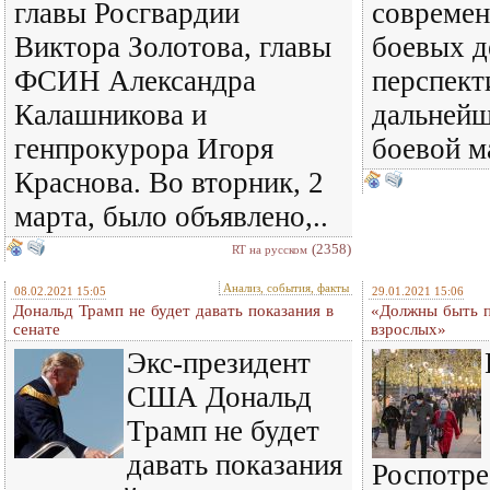
главы Росгвардии
современ
Виктора Золотова, главы
боевых д
ФСИН Александра
перспект
Калашникова и
дальнейш
генпрокурора Игоря
боевой 
Краснова. Во вторник, 2
марта, было объявлено,..
(2358)
RT на русском
Анализ, события, факты
08.02.2021 15:05
29.01.2021 15:06
Дональд Трамп не будет давать показания в
«Должны быть 
сенате
взрослых»
Экс-президент
США Дональд
Трамп не будет
давать показания
Роспотре