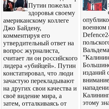
Путин пожелал
здоровья своему
опублико
американскому коллеге
военном 
Джо Байдену,
Defence2
комментируя его
польског
утвердительный ответ на
Вальдем
вопрос журналиста,
"Калинин
считает ли он российского
Большинс
лидера «убийцей». Путин
изданий 
констатировал, что люди
внимание
зачастую перекладывают
нападен
на других свои качества и
Калининг
своё видение мира, а
этому зн
затем, отталкиваясь от