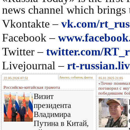
news channel which brings 
Vkontakte –
vk.com/rt_rus
Facebook –
www.facebook
Twitter –
twitter.com/RT_r
Livejournal –
rt-russian.l
Анализ, события, факты
22.05.2026 07:52
05.01.2025 21:05
«Точно понимал,
Российско-китайская грамота
поговорил с як
победившим бой
Визит
президента
Владимира
Путина в Китай,