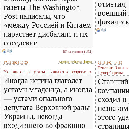
отметил,
газеты The Washington
военный 
Post написали, что
физичес
«между Россией и Китаем
нарастает дисбаланс и их
соседские
(192)
RT на русском
Анализ, события, факты
17.11.2024 10:33
21.10.2024 14:43
Теневые баны к
Украинские депутаты начинают «прозревать»
Цукербергом
Иногда истина глаголет
Старший
устами младенца, а иногда
компании
— устами опального
сходил в
депутата Верховной рады
незнаком
Украины, некогда
этого уда
входившего во фракцию
страницы