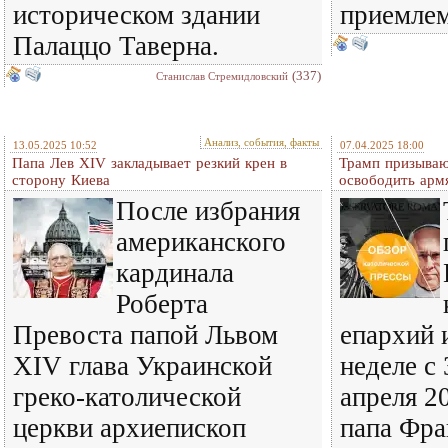
историческом здании
приемлем
Палаццо Таверна.
(337)
Станислав Стремидловский
Анализ, события, факты
13.05.2025 10:52
07.04.2025 18:00
Папа Лев XIV закладывает резкий крен в
Трамп призываю
сторону Киева
освободить арм
После избрания
американского
кардинала
Роберта
Превоста папой Львом
епархий 
XIV глава Украинской
неделе с 
греко-католической
апреля 20
церкви архиепископ
папа Фра