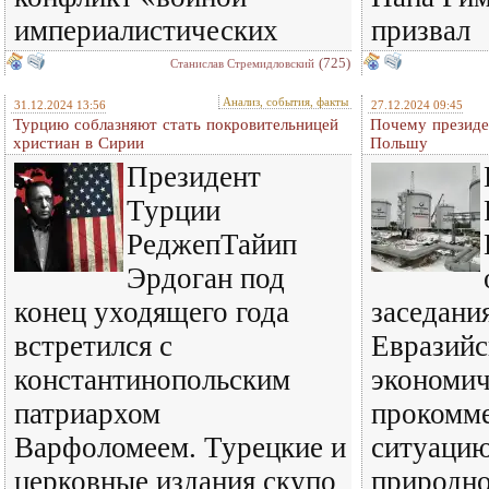
империалистических
призвал
(725)
Станислав Стремидловский
Анализ, события, факты
31.12.2024 13:56
27.12.2024 09:45
Турцию соблазняют стать покровительницей
Почему президе
христиан в Сирии
Польшу
Президент
Турции
РеджепТайип
Эрдоган под
конец уходящего года
заседани
встретился с
Евразийс
константинопольским
экономич
патриархом
прокомм
Варфоломеем. Турецкие и
ситуацию
церковные издания скупо
природно