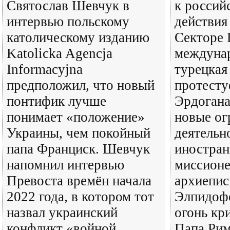
Святослав Шевчук в
к россий
интервью польскому
действия
католическому изданию
Секторе 
Katolicka Agencja
междунар
Informacyjna
турецкая
предположил, что новый
протесту
понтифик лучше
Эрдогана
понимает «положение»
новые ог
Украины, чем покойный
деятельн
папа Франциск. Шевчук
иностра
напомнил интервью
миссионе
Превоста времён начала
архиепи
2022 года, в котором тот
Элпидофо
назвал украинский
огонь кр
конфликт «войной
Папа Ри