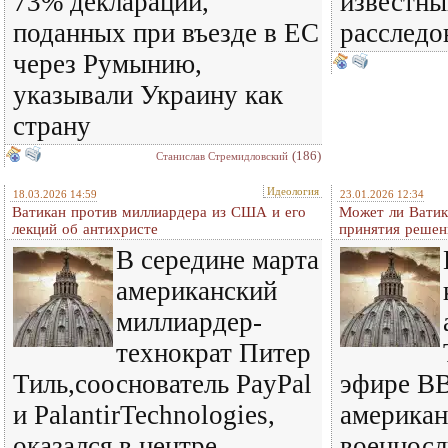
73% деклараций,
известны
поданных при въезде в ЕС
расследо
через Румынию,
указывали Украину как
страну
(186)
Станислав Стремидловский
Идеология
18.03.2026 14:59
23.01.2026 12:34
Ватикан против миллиардера из США и его
Может ли Ватик
лекций об антихристе
принятия реше
В середине марта
американский
миллиардер-
технократ Питер
Тиль,сооснователь PayPal
эфире ВВ
и PalantirTechnologies,
американ
оказался в центре
военнос