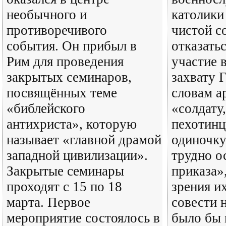
необычного и
католики
противоречивого
чистой с
события. Он прибыл в
отказать
Рим для проведения
участие 
закрытых семинаров,
захвату 
посвящённых теме
словам а
«библейского
«солдату
антихриста», которую
пехотинц
называет «главной драмой
одиночку
западной цивилизации».
трудно о
Закрытые семинары
приказа»,
проходят с 15 по 18
зрения и
марта. Первое
совести 
мероприятие состоялось в
было бы 