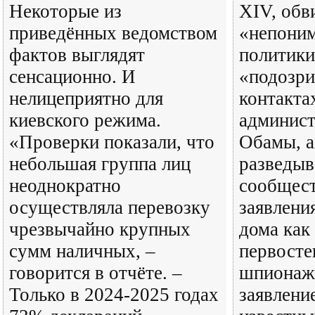
Некоторые из
XIV, обв
приведённых ведомством
«непони
фактов выглядят
политики
сенсационно. И
«подозр
нелицеприятно для
контакта
киевского режима.
админист
«Проверки показали, что
Обамы, а
небольшая группа лиц
разведыв
неоднократно
сообщест
осуществляла перевозку
заявлени
чрезвычайно крупных
дома как
сумм наличных, –
первосте
говорится в отчёте. –
шпионажу
Только в 2024-2025 годах
заявлени