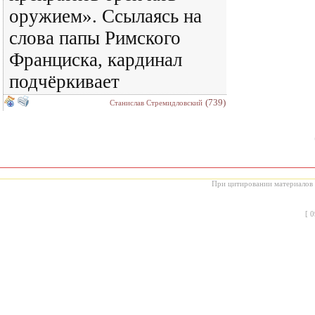
оружием». Ссылаясь на
слова папы Римского
Франциска, кардинал
подчёркивает
(739)
Станислав Стремидловский
При цитировании материалов с
[
0