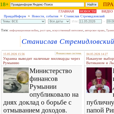
18+
ПР
ГЛАВНАЯ
НОВОСТИ
ВИДЕО
ПравдаИнформ
≈
Новости, события
≈
Станислав Стремидловский
Или:
–
Тэги:
,
,
,
,
информационная война
рост цен
искусственный интеллект
авторское право
Трамп
Станислав Стремидловски
Финансовая система
15.05.2026 15:56
04.05.2026 14:27
Украина выводит наличные миллиарды через
Накануне выбор
Румынию
Ватиканом и Ль
Министерство
финансов
Румынии
опубликовало на
днях доклад о борьбе с
публичну
отмыванием доходов.
папой Р