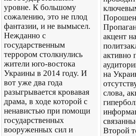
уровне. К большому
ключевым
сожалению, это не плод
Порошенк
фантазии, и не вымысел.
Пропага
Нежданно с
акцент н
государственным
политзак
террором столкнулись
активно 
жители юго-востока
аудитори
Украины в 2014 году. И
на Украи
вот уже два года
отсутств
разыгрывается кровавая
слова, а
драма, в ходе которой с
гипербо
ненавистью при помощи
информа
государственных
связанные
вооруженных сил и
Второй т