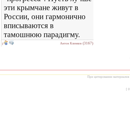
эти крымчане живут в
России, они гармонично
вписываются в
тамошнюю парадигму.
(3167)
Антон Климков
1
При цитировании материалов с
[
0