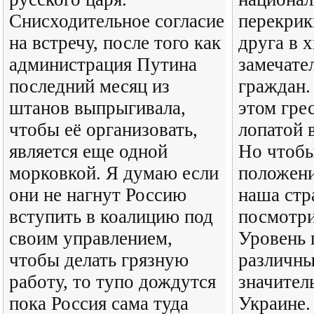
Снисходительное согласие
перекрик
на встречу, после того как
друга в 
администрация Путина
замечате
последний месяц из
граждан.
штанов выпрыгивала,
этом гре
чтобы её организовать,
лопатой 
является еще одной
Но чтобы
морковкой. Я думаю если
положени
они не нагнут Россию
наша стр
вступить в коалицию под
посмотри
своим управлением,
Уровень 
чтобы делать грязную
различны
работу, то тупо дождутся
значител
пока Россия сама туда
Украине.