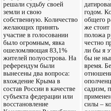
решали судьбу своей
датирова
земли и свою
годом. К
собственную. Количество
общего р
желающих принять
же стоит
участие в голосовании
положа р
было огромным, явка
честно п
ошеломляющая 83,1%
ли бы я э
жителей полуострова. На
бы не ны
референдум были
время. Б
вынесены два вопроса:
отношени
вхождение Крыма в
ополченц
состав России в качестве
садизм, 
субъекта федерации или
применен
восстановление
силы – к