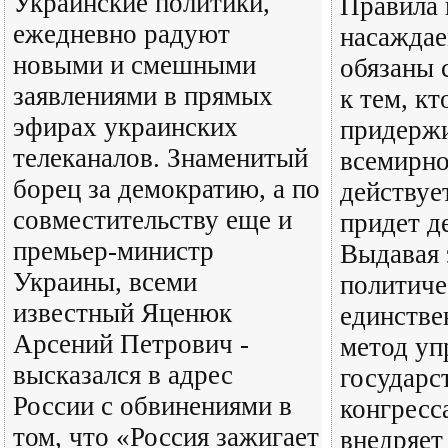
Украинские политики,
Правила 
ежедневно радуют
насажда
новыми и смешными
обязаны 
заявлениями в прямых
к тем, кт
эфирах украинских
придержи
телеканалов. Знаменитый
всемирно
борец за демократию, а по
действуе
совместительству еще и
придет д
премьер-министр
Выдавая 
Украины, всеми
политиче
известный Яценюк
единстве
Арсений Петрович -
метод уп
высказался в адрес
государс
России с обвинениями в
конгресс
том, что «Россия зажигает
внедряет 