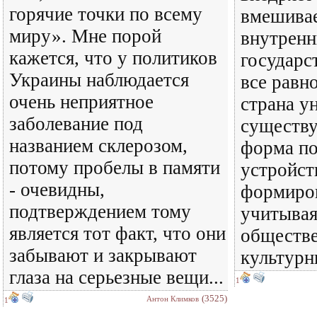
горячие точки по всему
вмешивае
миру». Мне порой
внутренн
кажется, что у политиков
государс
Украины наблюдается
все равн
очень неприятное
страна у
заболевание под
существу
названием склерозом,
форма по
потому пробелы в памяти
устройст
- очевидны,
формиров
подтверждением тому
учитывая
является тот факт, что они
обществ
забывают и закрывают
культурн
глаза на серьезные вещи...
1
(3525)
Антон Климков
1