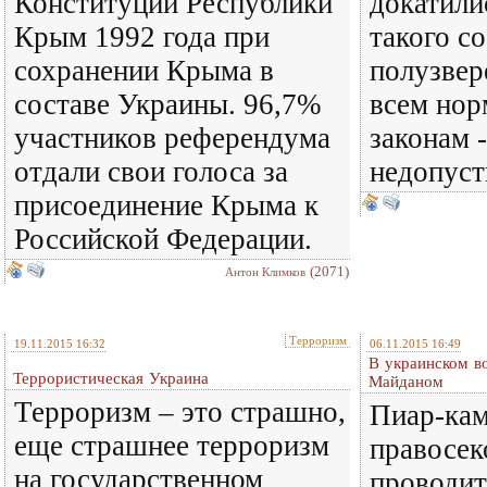
Конституции Республики
докатили
Крым 1992 года при
такого с
сохранении Крыма в
полузвер
составе Украины. 96,7%
всем нор
участников референдума
законам -
отдали свои голоса за
недопуст
присоединение Крыма к
Российской Федерации.
(2071)
Антон Климков
Терроризм
19.11.2015 16:32
06.11.2015 16:49
В украинском в
Террористическая Украина
Майданом
Терроризм – это страшно,
Пиар-кам
еще страшнее терроризм
правосек
на государственном
проводит