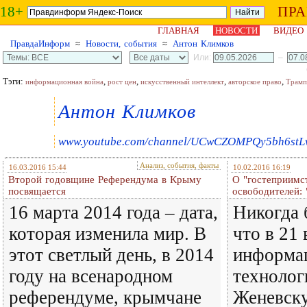
18+
ПР
ГЛАВНАЯ
НОВОСТИ
ВИДЕО
ПравдаИнформ
≈
Новости, события
≈
Антон Климков
Или:
–
Тэги:
,
,
,
,
информационная война
рост цен
искусственный интеллект
авторское право
Трамп
Антон Климков
www.youtube.com/channel/UCwCZOMPQy5bh6stL
Анализ, события, факты
16.03.2016 15:44
10.02.2016 16:19
Второй годовщине Референдума в Крыму
О "гостеприимс
посвящается
освободителей:
16 марта 2014 года – дата,
Никогда 
которая изменила мир. В
что в 21 
этот светлый день, в 2014
информа
году на всенародном
технолог
референдуме, крымчане
Женевск