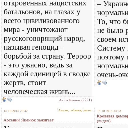
откровенных нацистских
– Украин
батальонов, на глазах у
нормальн
всего цивилизованного
То, что 
мира - уничтожают
не было 
русскоговорящий народ,
своем ис
называя геноцид -
Систему 
борьбой за страну. Террор
поэтому 
- это ужасно, ведь за
нормальн
каждой единицей в сводке
очень-оч
жертв, стоит
1
человеческая жизнь...
(2721)
Антон Климков
Анализ, события, факты
15.10.2015 20:32
15.10.2015 14:23
Кровавая демок
Арсений Яценюк зажигает
(видео)