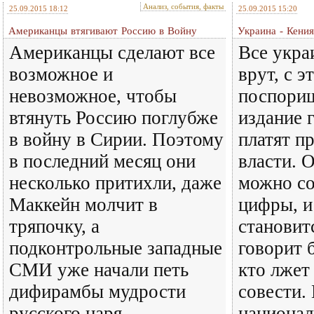
Анализ, события, факты
25.09.2015 18:12
25.09.2015 15:20
Американцы втягивают Россию в Войну
Украина - Кения
Американцы сделают все
Все укр
возможное и
врут, с э
невозможное, чтобы
поспори
втянуть Россию поглубже
издание г
в войну в Сирии. Поэтому
платят п
в последний месяц они
власти. 
несколько притихли, даже
можно со
Маккейн молчит в
цифры, и
тряпочку, а
становитс
подконтрольные западные
говорит 
СМИ уже начали петь
кто лжет
дифирамбы мудрости
совести.
русского царя.
национа