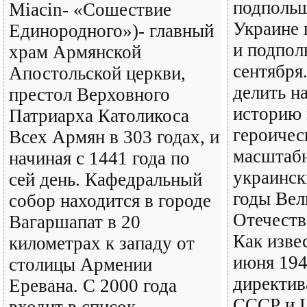
подпольщ
Miacin- «Сошествие
Украине 
Единородного»)- главный
и подпол
храм Армянской
сентября
Апостольской церкви,
делить 
престол Верховного
историю 
Патриарха Католикоса
героичес
Всех Армян в 303 годах, и
масштабн
начиная с 1441 года по
украинск
сей день. Кафедральный
годы Вел
собор находится в городе
Отечеств
Вагаршапат в 20
Как изве
километрах к западу от
июня 194
столицы Армении
директив
Еревана. С 2000 года
СССР и 
входит в список