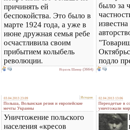
было за 
причинять ей
частност
беспокойства. Это было в
известна
марте 1924 года, а уже в
авторств
июне дружная семья ребе
осчастливила своим
"Товарищ
прибытием колыбель
Октябрь
революции.
подло пр
(3664)
Исраэль Шамир
История
03.04.2013 23:09
02.04.2013 13:06
Польша, Волынская резня и европейские
Переодетые в с
мечты Украины
уничтожали мир
Уничтожение польского
населения «кресов