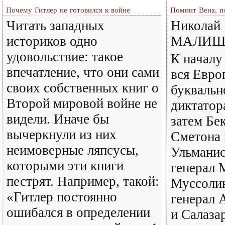
Почему Гитлер не готовился к войне
Помнит Вена, п
Читать западных
Николай
историков одно
МАЛИШ
удовольствие: такое
К началу
впечатление, что они сами
вся Евро
своих собственных книг о
буквальн
Второй мировой войне не
диктатор
видели. Иначе бы
затем Бе
вычеркнули из них
Сметона 
неимоверные ляпсусы,
Ульманис
которыми эти книги
генерал 
пестрят. Например, такой:
Муссолин
«Гитлер постоянно
генерал 
ошибался в определении
и Салаза