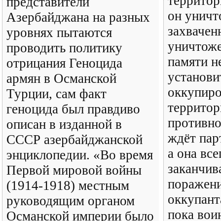
территор
представители
он уничт
Азербайджана на разных
захвачен
уровнях пытаются
уничтоже
проводить политику
памяти н
отрицания Геноцида
установи
армян в Османской
оккупир
Турции, сам факт
территор
геноцида был правдиво
противно
описан в изданной в
ждёт пар
СССР азербайджанской
а она все
энциклопедии. «Во время
заканчив
Первой мировой войны
поражени
(1914-1918) местным
оккупант
руководящим органом
пока вои
Османской империи было