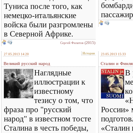
бомбард
Туниса после того, как
пассажир
немецко-итальянские
войска были разгромлены
в Северной Африке.
(2015)
Сергей Филатов
История
27.05.2013 14:20
23.05.2013 15:33
Великий русский народ
Сталин и Финля
Наглядные
В 
иллюстрации к
м
известному
к
тезису о том, что
«
фраза про "русский
России» 
народ" в известном тосте
подготов
Сталина в честь победы,
«Сталин 