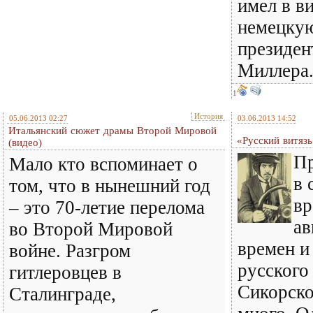
имел в в
немецкую
президен
Миллера.
1
История
05.06.2013 02:27
03.06.2013 14:52
Итальянский сюжет драмы Второй Мировой
«Русский витяз
(видео)
Пр
Мало кто вспоминает о
в 
том, что в нынешний год
вр
– это 70-летие перелома
ав
во Второй Мировой
времен и
войне. Разгром
русского
гитлеровцев в
Сикорско
Сталинграде,