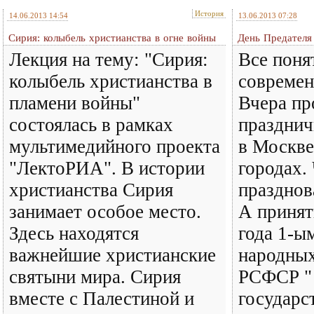
История
14.06.2013 14:54
13.06.2013 07:28
Сирия: колыбель христианства в огне войны
День Предателя
Лекция на тему: "Сирия:
Все поня
колыбель христианства в
современ
пламени войны"
Вчера п
состоялась в рамках
празднич
мультимедийного проекта
в Москве
"ЛектоРИА". В истории
городах.
христианства Сирия
празднов
занимает особое место.
А принят
Здесь находятся
года 1-ы
важнейшие христианские
народных
святыни мира. Сирия
РСФСР " 
вместе с Палестиной и
государс