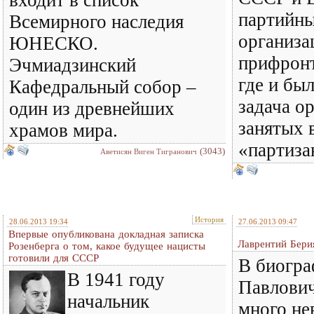
партийны
Всемирного наследия
организа
ЮНЕСКО.
прифронт
Эчмиадзинский
где и бы
Кафедральный собор –
задача о
один из древнейших
занятых 
храмов мира.
«партиз
(3043)
Аветисян Виген Тигранович
История
28.06.2013 19:34
27.06.2013 09:47
Впервые опубликована докладная записка
Лаврентий Бери
Розенберга о том, какое будущее нацисты
готовили для СССР
В биогра
В 1941 году
Павлович
начальник
много не