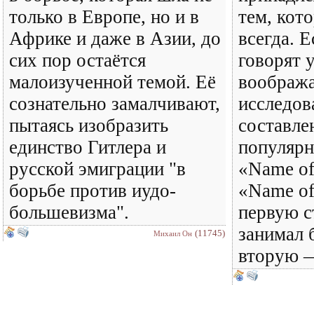
только в Европе, но и в
тем, кот
Африке и даже в Азии, до
всегда. Е
сих пор остаётся
говорят 
малоизученной темой. Её
воображ
сознательно замалчивают,
исследова
пытаясь изобразить
составле
единство Гитлера и
популярн
русской эмиграции "в
«Name of
борьбе против иудо-
«Name of
большевизма".
первую с
занимал 
(11745)
Михаил Он
вторую 