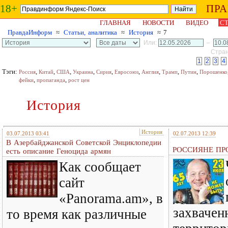
18+
ПР
ГЛАВНАЯ
НОВОСТИ
ВИДЕО
СТ
ПравдаИнформ
≈
Статьи, аналитика
≈
История
≈ 7
Или:
–
Стран
1
2
3
4
Тэги:
,
,
,
,
,
,
,
,
,
Россия
Китай
США
Украина
Сирия
Евросоюз
Англия
Трамп
Путин
Порошенко
,
,
фейки
пропаганда
рост цен
История
История
03.07.2013 03:41
02.07.2013 12:39
В Азербайджанской Советской Энциклопедии
РОССИЯНЕ ПР
есть описание Геноцида армян
Как сообщает
сайт
«Panorama.am», в
захвачен
то время как различные