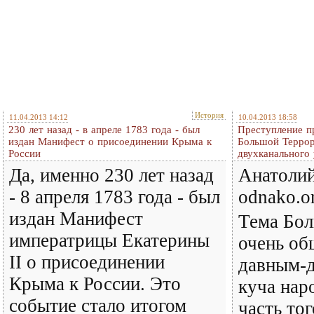
История
11.04.2013 14:12
10.04.2013 18:58
230 лет назад - в апреле 1783 года - был
Преступление п
издан Манифест о присоединении Крыма к
Большой Террор
России
двухканального
Да, именно 230 лет назад
Анатолий
- 8 апреля 1783 года - был
odnako.o
издан Манифест
Тема Бол
императрицы Екатерины
очень об
II о присоединении
давным-д
Крыма к России. Это
куча нар
событие стало итогом
часть тог