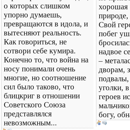
о которых слишком
хорошая 
упорно думаешь,
природе,
превращаются в идола, и
Свой геро
вытесняют реальность.
побег уш
Как говориться, не
бросилас
сотвори себе кумира.
надвое с
Конечно то, что война на
– метала
носу понимали очень
дворам, 
многие, но соотношение
подвалы,
сил было таково, что
уголки, 
блицкриг в отношении
героев и
Советского Союза
мальчико
представлялся
богу, обн
невозможным...