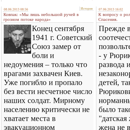
История
08.06.2013 08:56
07.06.2013 16:02
Ковпак: «Мы лишь небольшой ручей в
К вопросу о рол
грозном потоке народа»
Спасения.
Конец сентября
Прежде в
1941 г. Советский
соотечес
Союз замер от
позвольт
боли и
- у Рюри
недоумения – только что
развода 
врагами захвачен Киев.
незакон
Уже погибло и пропало
детей, та
без вести несчетное число
Рюриков
наших солдат. Мирному
норманны
населению критически не
было так
хватает места в
"датская 
эвакуационном
жена не 