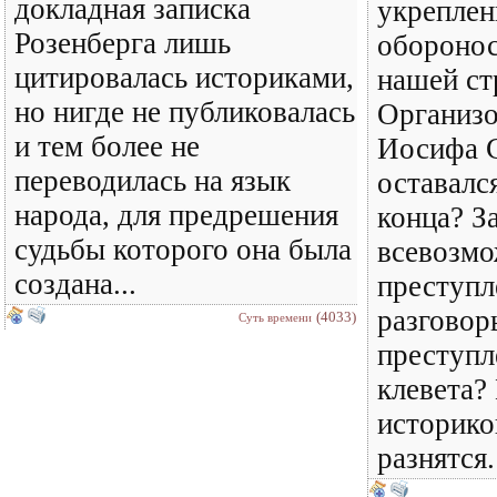
докладная записка
укреплен
Розенберга лишь
обороно
цитировалась историками,
нашей ст
но нигде не публиковалась
Организо
и тем более не
Иосифа С
переводилась на язык
оставалс
народа, для предрешения
конца? З
судьбы которого она была
всевозм
создана...
преступл
разговор
(4033)
Суть времени
преступл
клевета?
историко
разнятся.