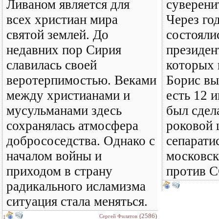
Ливаном является для
суверени
всех христиан мира
Через год
святой землей. До
состояли
недавних пор Сирия
президен
славилась своей
которых 
веротерпимостью. Веками
Борис вы 
между христианами и
есть 12 
мусульманами здесь
был сдел
сохранялась атмосфера
роковой 
добрососедства. Однако с
сепарати
началом войны и
московск
приходом в страну
против С
радикального исламизма
ситуация стала меняться.
(2586)
Сергей Филатов
1