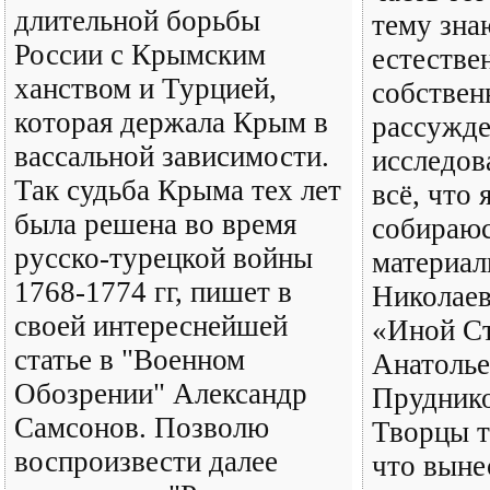
длительной борьбы
тему зн
России с Крымским
естестве
ханством и Турцией,
собствен
которая держала Крым в
рассужде
вассальной зависимости.
исследов
Так судьба Крыма тех лет
всё, что 
была решена во время
собираюс
русско-турецкой войны
материал
1768-1774 гг, пишет в
Николае
своей интереснейшей
«Иной Ст
статье в "Военном
Анатоль
Обозрении" Александр
Прудник
Самсонов. Позволю
Творцы т
воспроизвести далее
что выне