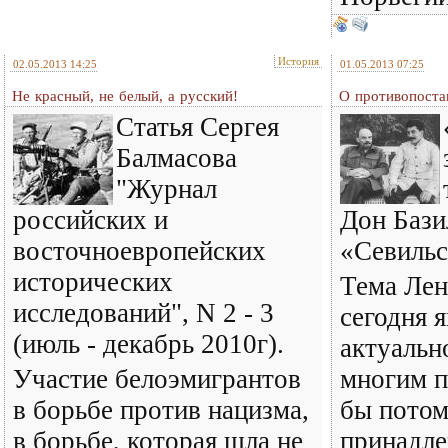
История
02.05.2013 14:25
01.05.2013 07:25
Не красный, не белый, а русский!
О противопоста
Статья Сергея
Балмасова
"Журнал
российских и
Дон Бази
восточноевропейских
«Севильс
исторических
Тема Лен
исследований", N 2 - 3
сегодня я
(июль - декабрь 2010г).
актуальн
Участие белоэмигрантов
многим п
в борьбе против нацизма,
бы потом
в борьбе, которая шла не
принадле