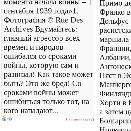
момента начала войны – 1
Примо де
сентября 1939 года»1.
Франко в
Фотография © Rue Des
Дольфус 
Archives Вдумайтесь:
расистск
главный агрессор всех
маршала 
времен и народов
Франции,
ошибался со сроками
Албании
войны, которую сам и
Антонеск
развязал! Как такое может
Пяст в Э
быть? Это же бред! Со
Маннерг
сроками войны может
Финлянди
ошибиться только тот, на
Хорти в 
кого нападают...
а затем ц
Болгарии
(2292)
Н.Стариков
Норвеги