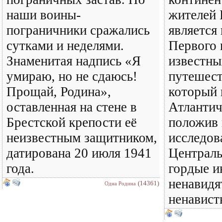
наши воины-
жителей 
пограничники сражались
является
сутками и неделями.
Первого 
Знаменитая надпись «Я
известны
умираю, но не сдаюсь!
путешест
Прощай, Родина»,
который 
оставленная на стене в
Атлантич
Брестской крепости её
положив 
неизвестным защитником,
исследо
датирована 20 июля 1941
Централь
года.
гордые и
ненавидя
(14361)
Одна Родина
ненавист