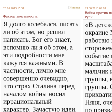
История
23.06.2013 15:31
23.06.2013 09:08
Война против п
Фактор внезапности.
Руси
Я долго колебался, писать
«В детск
ли об этом, но решил
окраине 
написать. Бог его знает,
работаю
вспомню ли я об этом, а
сторожем
эти подробности мне
событие 
кажутся важными. В
масштаба
частности, лично мне
мальчик 
совершенно очевидно,
группы, 
что страх Сталина перед
группы. 
началом войны носил
прихвати
иррациональный
Няня, оч
характер. Зачастую идеи,
по призв