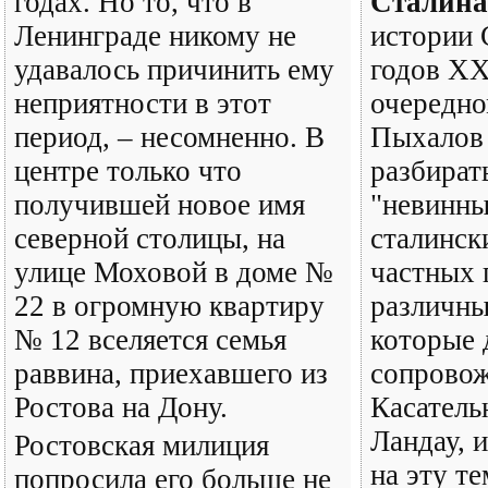
годах. Но то, что в
Сталина
Ленинграде никому не
истории 
удавалось причинить ему
годов XX
неприятности в этот
очередно
период, – несомненно. В
Пыхалов
центре только что
разбират
получившей новое имя
"невинны
северной столицы, на
сталинск
улице Моховой в доме №
частных 
22 в огромную квартиру
различны
№ 12 вселяется семья
которые 
раввина, приехавшего из
сопрово
Ростова на Дону.
Касатель
Ландау, и
Ростовская милиция
на эту те
попросила его больше не