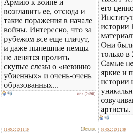
Армию к войне и
его ценн
возглавить ее, отсюда и
Институт
такие поражения в начале
истории 
войны. Интересно, что за
материал
рубежом все еще плачут,
Они был
и даже нынешние немцы
только в 
не ленятся пролить
Самые н
скупые слезы о «невинно
яркие и 
убиенных» и очень-очень
истории 
образованных...
уникальн
(2498)
ИВК
озвучива
артисты.
История
11.05.2013 11:10
09.05.2013 12:58