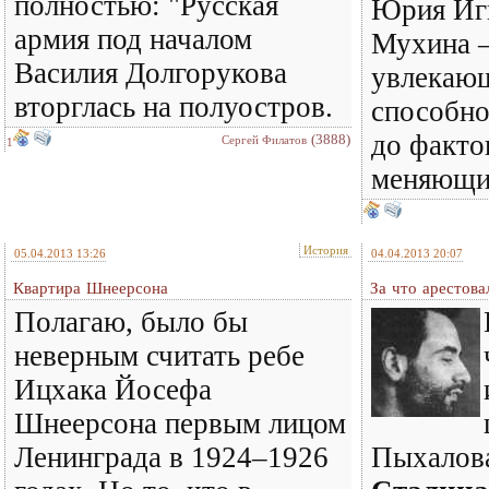
полностью: "Русская
Юрия Иг
армия под началом
Мухина 
Василия Долгорукова
увлекающ
вторглась на полуостров.
способно
до факто
(3888)
Сергей Филатов
1
меняющих
История
05.04.2013 13:26
04.04.2013 20:07
Квартира Шнеерсона
За что арестова
Полагаю, было бы
неверным считать ребе
Ицхака Йосефа
Шнеерсона первым лицом
Ленинграда в 1924–1926
Пыхалов