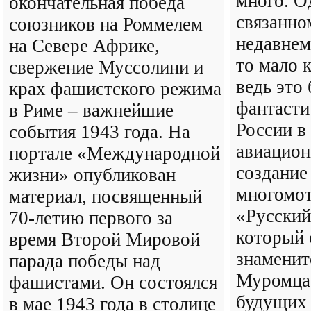
много. О
окончательная победа
связанно
союзников на Роммелем
недавнем
на Севере Африке,
то мало 
свержение Муссолини и
ведь это
крах фашистского режима
фантасти
в Риме – важнейшие
России в
события 1943 года. На
авиацион
портале «Международной
создание
жизни» опубликован
многомот
материал, посвященный
«Русский
70-летию первого за
который 
время Второй Мировой
знаменит
парада победы над
Муромца»
фашистами. Он состоялся
будущих
в мае 1943 года в столице