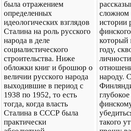
была отражением
рассказ
определенных
сложном 
идеологических взглядов
истории 
Сталина на роль русского
финского
народа в деле
который 
социалистического
году, скв
строительства. Ниже
личности
обложки книг и брошюр о
отношени
величии русского народа
народу. 
выходившие в период с
Финлянд
1938 по 1952, то есть
глубокое
тогда, когда власть
финскому
Сталина в СССР была
убедитьс
практически
такого у
абсолютной...
прошу ва