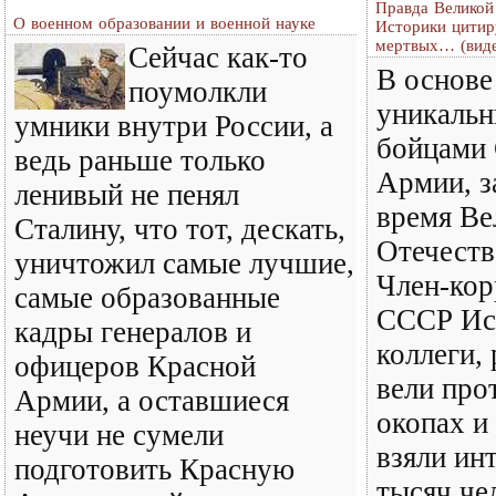
Правда Великой
О военном образовании и военной науке
Историки цити
мертвых… (вид
Сейчас как-то
В основе
поумолкли
уникальн
умники внутри России, а
бойцами 
ведь раньше только
Армии, з
ленивый не пенял
время Ве
Сталину, что тот, дескать,
Отечеств
уничтожил самые лучшие,
Член-ко
самые образованные
СССР Иса
кадры генералов и
коллеги,
офицеров Красной
вели про
Армии, а оставшиеся
окопах и
неучи не сумели
взяли ин
подготовить Красную
тысяч че