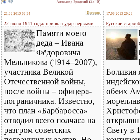
(2346)
Александр Бродский
История
21.06.2013 06:34
17.06.2013 20:23
22 июня 1941 года: приняли удар первыми
Русские староо
Памяти моего
деда – Ивана
Фёдоровича
Мельникова (1914–2007),
участника Великой
Боливия 
Отечественной войны,
индейско
после войны – офицера-
обеих Ам
пограничника. Известно,
мореплав
что план «Барбаросса»
Христоф
отводил всего полчаса на
открывш
разгром советских
Свету в 
пограничных застав. Но
континен