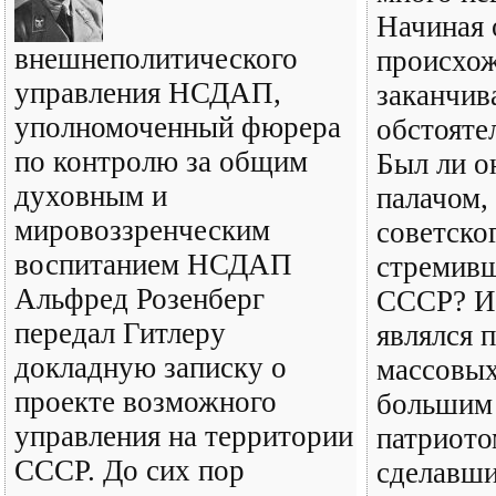
Начиная 
внешнеполитического
происхож
управления НСДАП,
заканчив
уполномоченный фюрера
обстояте
по контролю за общим
Был ли о
духовным и
палачом,
мировоззренческим
советско
воспитанием НСДАП
стремивш
Альфред Розенберг
СССР? Ил
передал Гитлеру
являлся 
докладную записку о
массовых
проекте возможного
большим
управления на территории
патриото
СССР. До сих пор
сделавши