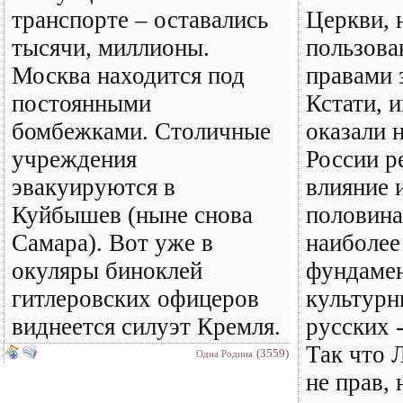
транспорте – оставались
Церкви, 
тысячи, миллионы.
пользова
Москва находится под
правами 
постоянными
Кстати, 
бомбежками. Столичные
оказали 
учреждения
России 
эвакуируются в
влияние 
Куйбышев (ныне снова
половина
Самара). Вот уже в
наиболее
окуляры биноклей
фундаме
гитлеровских офицеров
культурн
виднеется силуэт Кремля.
русских 
Так что 
(3559)
Одна Родина
не прав,