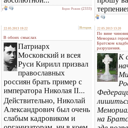
терпением
(2333)
Борис Рожин
1
История
22.05.2013 19:22
22.05.2013 13:20
По вине чиновн
В обоих смыслах
Мемориал геро
Братском кладби
Патриарх
разрушения.
Московский и всея
К 
Руси Кирилл призвал
на
православных
Ми
россиян брать пример с
Ро
императора Николая II...
Федерац
Действительно, Николай
лишиться
Александрович был очень
Мемориал
слабым кадровиком и
на Братс
организаторам, ни в коем
где погр